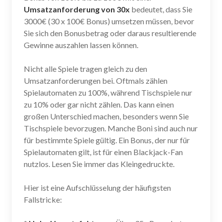
Umsatzanforderung von 30x
bedeutet, dass Sie
3000€ (30 x 100€ Bonus) umsetzen müssen, bevor
Sie sich den Bonusbetrag oder daraus resultierende
Gewinne auszahlen lassen können.
Nicht alle Spiele tragen gleich zu den
Umsatzanforderungen bei. Oftmals zählen
Spielautomaten zu 100%, während Tischspiele nur
zu 10% oder gar nicht zählen. Das kann einen
großen Unterschied machen, besonders wenn Sie
Tischspiele bevorzugen. Manche Boni sind auch nur
für bestimmte Spiele gültig. Ein Bonus, der nur für
Spielautomaten gilt, ist für einen Blackjack-Fan
nutzlos. Lesen Sie immer das Kleingedruckte.
Hier ist eine Aufschlüsselung der häufigsten
Fallstricke: