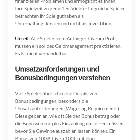
finanziellen Problemen und ermöglicht es Ihnen,
Ihre Spielzeit zu genießen. Viele erfolgreiche Spieler
betrachten ihr Spielguthaben als
Unterhaltungskosten und nicht als Investition.
Urteil:
Alle Spieler, vom Anfänger bis zum Profi,
müssen ein solides Geldmanagement praktizieren.
Es ist nicht verhandelbar.
Umsatzanforderungen und
Bonusbedingungen verstehen
Viele Spieler übersehen die Details von
Bonusbedingungen, besonders die
Umsatzanforderungen (Wagering Requirements).
Diese geben an, wie oft Sie den Bonusbetrag oder
die Bonussumme plus Einzahlung umsetzen müssen,
bevor Sie Gewinne auszahlen lassen können. Ein
Bonus von 100% bis zu 100€ mit einer