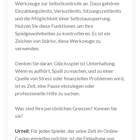
Werkzeuge zur Selbstkontrolle an. Dazu gehören
Einzahlungslimits, Verlustlimits, Sitzungszeitlimits
und die Möglichkeit einer Selbstaussperrung.
Nutzen Sie diese Funktionen, um Ihre
Spielgewohnheiten zu kontrollieren. Es ist ein
Zeichen von Stärke, diese Werkzeuge zu
verwenden.
Denken Sie daran: Glücksspiel ist Unterhaltung.
Wenn es aufhört, Spaß zu machen, und zu einer
Quelle von Stress oder finanziellen Problemen wird,
ist es Zeit, eine Pause einzulegen oder
professionelle Hilfe zu suchen.
Was sind Ihre persönlichen Grenzen? Kennen Sie
sie?
Urteil:
Für jeden Spieler, der seine Zeit im Online-
Casino genießen möchte, ist die Einhaltung von