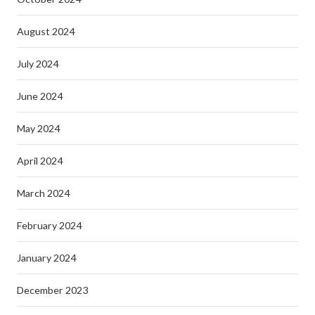
August 2024
July 2024
June 2024
May 2024
April 2024
March 2024
February 2024
January 2024
December 2023