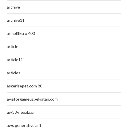
archive
archive11
armplitki.ru 400
article
article111
articles
askerisepet.com 80
aviatorgameuzbekistan.com
aw33-nepal.com
aws generative ai 1