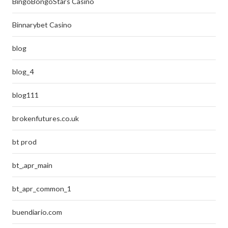
BingoBongoStars Casino
Binnarybet Casino
blog
blog_4
blog111
brokenfutures.co.uk
bt prod
bt_,apr_main
bt_apr_common_1
buendiario.com