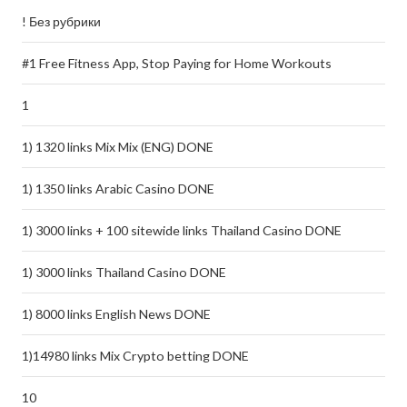
! Без рубрики
#1 Free Fitness App, Stop Paying for Home Workouts
1
1) 1320 links Mix Mix (ENG) DONE
1) 1350 links Arabic Casino DONE
1) 3000 links + 100 sitewide links Thailand Casino DONE
1) 3000 links Thailand Casino DONE
1) 8000 links English News DONE
1)14980 links Mix Crypto betting DONE
10