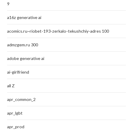
9
a16z generative ai
acomics.ru~riobet-193-zerkalo-tekushchiy-adres 100
admzgem.ru 300
adobe generative ai
ai-girlfriend
all Z
apr_common_2
apr_lgbt
apr_prod