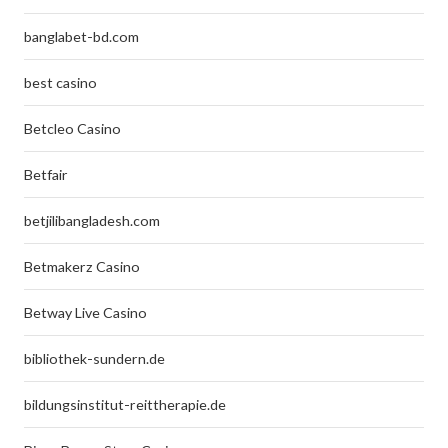
banglabet-bd.com
best casino
Betcleo Casino
Betfair
betjilibangladesh.com
Betmakerz Casino
Betway Live Casino
bibliothek-sundern.de
bildungsinstitut-reittherapie.de