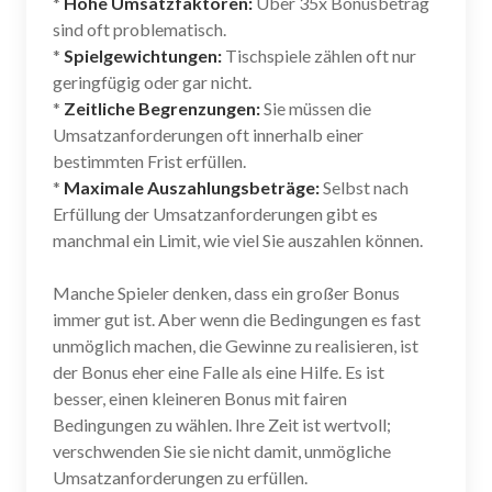
*
Hohe Umsatzfaktoren:
Über 35x Bonusbetrag
sind oft problematisch.
*
Spielgewichtungen:
Tischspiele zählen oft nur
geringfügig oder gar nicht.
*
Zeitliche Begrenzungen:
Sie müssen die
Umsatzanforderungen oft innerhalb einer
bestimmten Frist erfüllen.
*
Maximale Auszahlungsbeträge:
Selbst nach
Erfüllung der Umsatzanforderungen gibt es
manchmal ein Limit, wie viel Sie auszahlen können.
Manche Spieler denken, dass ein großer Bonus
immer gut ist. Aber wenn die Bedingungen es fast
unmöglich machen, die Gewinne zu realisieren, ist
der Bonus eher eine Falle als eine Hilfe. Es ist
besser, einen kleineren Bonus mit fairen
Bedingungen zu wählen. Ihre Zeit ist wertvoll;
verschwenden Sie sie nicht damit, unmögliche
Umsatzanforderungen zu erfüllen.