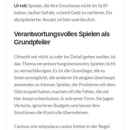
Urteil:
Spieler, die ihre Emotionen nicht im Griff
haben, laufen Gefahr, schnell Geld zu verlieren. Ein
disziplinierter Ansatz ist hier unerlässlich.
Verantwortungsvolles Spielen als
Grundpfeiler
Obwohl wir nicht zu sehr ins Detail gehen wollen, ist
das Thema verantwortungsbewusstes Spielen nicht
zu vernachlässigen. Es ist die Grundlage, die es
Ihnen ermöglicht, die anderen Strategien überhaupt
anwenden zu können. Spieler, die Probleme mit dem
Glücksspiel haben, machen oft die Fehler, die wir
hier besprochen haben, in extremer Form. Sie jagen
Verluste, ignorieren Budgets und lassen ihre
Emotionen die Kontrolle übernehmen.
Casinos wie winpalace casino bieten in der Regel