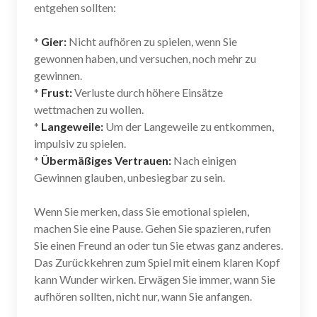
entgehen sollten:
*
Gier:
Nicht aufhören zu spielen, wenn Sie
gewonnen haben, und versuchen, noch mehr zu
gewinnen.
*
Frust:
Verluste durch höhere Einsätze
wettmachen zu wollen.
*
Langeweile:
Um der Langeweile zu entkommen,
impulsiv zu spielen.
*
Übermäßiges Vertrauen:
Nach einigen
Gewinnen glauben, unbesiegbar zu sein.
Wenn Sie merken, dass Sie emotional spielen,
machen Sie eine Pause. Gehen Sie spazieren, rufen
Sie einen Freund an oder tun Sie etwas ganz anderes.
Das Zurückkehren zum Spiel mit einem klaren Kopf
kann Wunder wirken. Erwägen Sie immer, wann Sie
aufhören sollten, nicht nur, wann Sie anfangen.