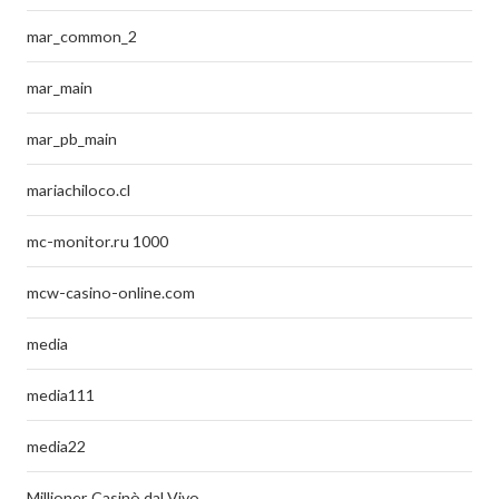
mar_common_2
mar_main
mar_pb_main
mariachiloco.cl
mc-monitor.ru 1000
mcw-casino-online.com
media
media111
media22
Millioner Casinò dal Vivo