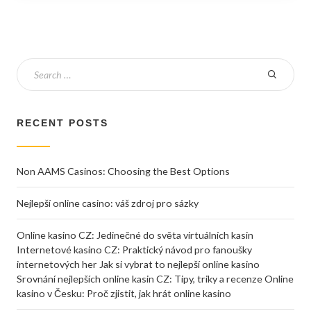
RECENT POSTS
Non AAMS Casinos: Choosing the Best Options
Nejlepší online casino: váš zdroj pro sázky
Online kasino CZ: Jedinečné do světa virtuálních kasin
Internetové kasino CZ: Praktický návod pro fanoušky
internetových her Jak si vybrat to nejlepší online kasino
Srovnání nejlepších online kasin CZ: Tipy, triky a recenze Online
kasino v Česku: Proč zjistit, jak hrát online kasino