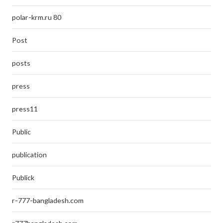
polar-krm.ru 80
Post
posts
press
press11
Public
publication
Publick
r-777-bangladesh.com