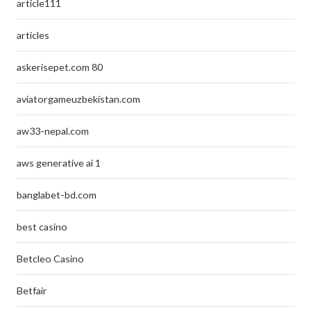
article111
articles
askerisepet.com 80
aviatorgameuzbekistan.com
aw33-nepal.com
aws generative ai 1
banglabet-bd.com
best casino
Betcleo Casino
Betfair