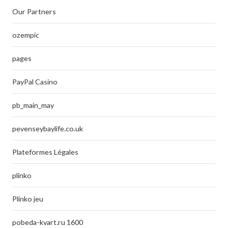
Our Partners
ozempic
pages
PayPal Casino
pb_main_may
pevenseybaylife.co.uk
Plateformes Légales
plinko
Plinko jeu
pobeda-kvart.ru 1600