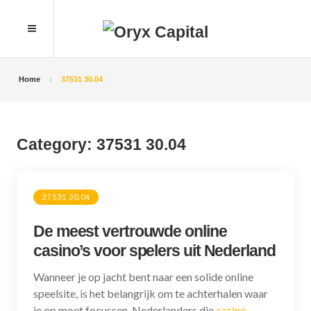
Home
37531 30.04
Category:
37531 30.04
37531 30.04
De meest vertrouwde online
casino’s voor spelers uit Nederland
Wanneer je op jacht bent naar een solide online
speelsite, is het belangrijk om te achterhalen waar
je op moet focussen. Nederlanders die
casino