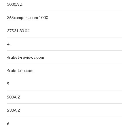
3000A Z
365campers.com 1000
37531 30.04
4
4rabet-reviews.com
4rabet.eu.com
5
500A Z
530A Z
6