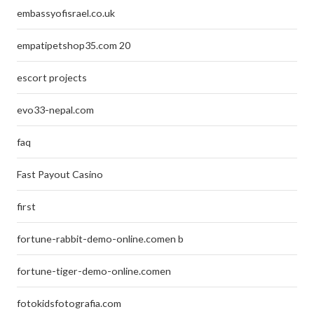
embassyofisrael.co.uk
empatipetshop35.com 20
escort projects
evo33-nepal.com
faq
Fast Payout Casino
first
fortune-rabbit-demo-online.comen b
fortune-tiger-demo-online.comen
fotokidsfotografia.com