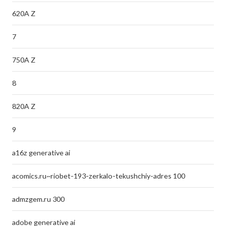
620A Z
7
750A Z
8
820A Z
9
a16z generative ai
acomics.ru~riobet-193-zerkalo-tekushchiy-adres 100
admzgem.ru 300
adobe generative ai