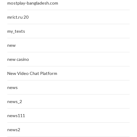
mostplay-bangladesh.com
mrict.ru 20
my_texts
new
new casino
New Video Chat Platform
news
news_2
news111
news2