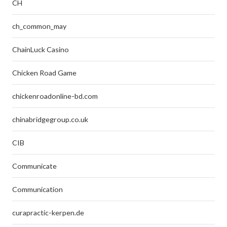
CH
ch_common_may
ChainLuck Casino
Chicken Road Game
chickenroadonline-bd.com
chinabridgegroup.co.uk
CIB
Communicate
Communication
curapractic-kerpen.de