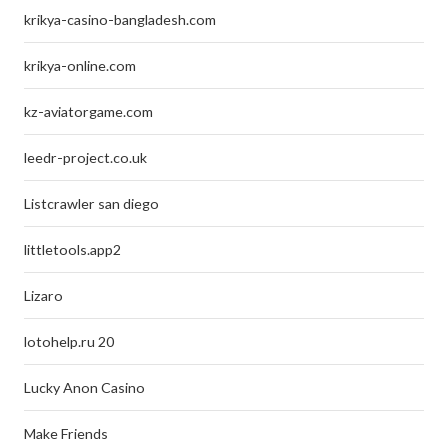
krikya-casino-bangladesh.com
krikya-online.com
kz-aviatorgame.com
leedr-project.co.uk
Listcrawler san diego
littletools.app2
Lizaro
lotohelp.ru 20
Lucky Anon Casino
Make Friends