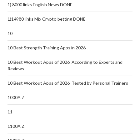
1) 8000 links English News DONE
1)14980 links Mix Crypto betting DONE
10
10 Best Strength Training Apps in 2026
10 Best Workout Apps of 2026, According to Experts and
Reviews
10 Best Workout Apps of 2026, Tested by Personal Trainers
1000A Z
11
1100A Z