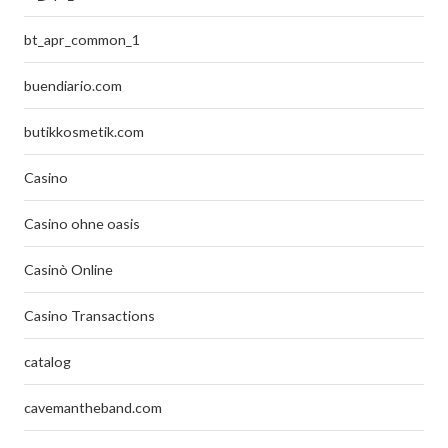
bt_apr_common_1
buendiario.com
butikkosmetik.com
Casino
Casino ohne oasis
Casinò Online
Casino Transactions
catalog
cavemantheband.com