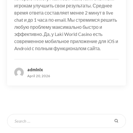
игрокам улучшить свои результаты. Среднее
время ответа составляет менее 2 минут в live
chat и до 1 часа по email. Мы стремимся решить
любую проблему максимально быстро и
эффективно. Да, у Laki World Casino есть
современное мобильное приложение для iOS и
Android с полным функционалом сайта.
admlnlx
April 20, 2026