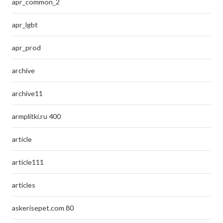
apr_common_2
apr_lgbt
apr_prod
archive
archive11
armplitki.ru 400
article
article111
articles
askerisepet.com 80