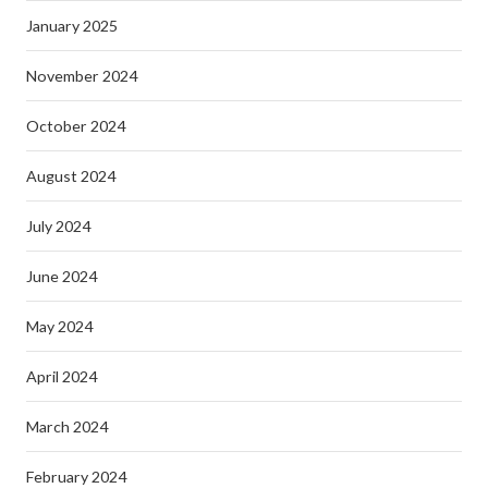
January 2025
November 2024
October 2024
August 2024
July 2024
June 2024
May 2024
April 2024
March 2024
February 2024