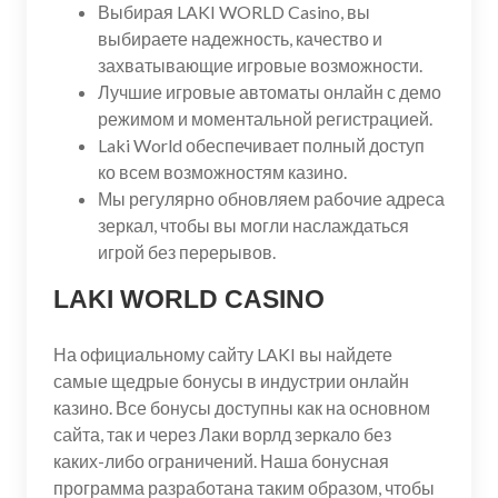
Выбирая LAKI WORLD Casino, вы
выбираете надежность, качество и
захватывающие игровые возможности.
Лучшие игровые автоматы онлайн с демо
режимом и моментальной регистрацией.
Laki World обеспечивает полный доступ
ко всем возможностям казино.
Мы регулярно обновляем рабочие адреса
зеркал, чтобы вы могли наслаждаться
игрой без перерывов.
LAKI WORLD CASINO
На официальному сайту LAKI вы найдете
самые щедрые бонусы в индустрии онлайн
казино. Все бонусы доступны как на основном
сайта, так и через Лаки ворлд зеркало без
каких-либо ограничений. Наша бонусная
программа разработана таким образом, чтобы