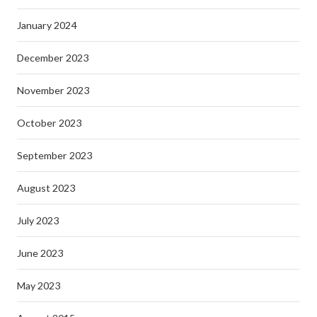
January 2024
December 2023
November 2023
October 2023
September 2023
August 2023
July 2023
June 2023
May 2023