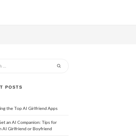
T POSTS
ing the Top AI Girlfriend Apps
et an AI Companion: Tips for
n AI Girlfriend or Boyfriend