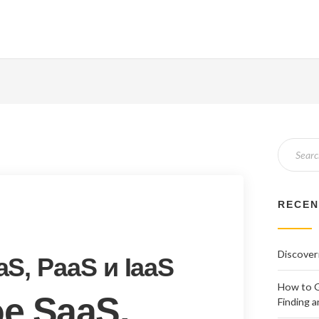
RECEN
Discover
aS, PaaS и IaaS
How to G
ое SaaS,
Finding a