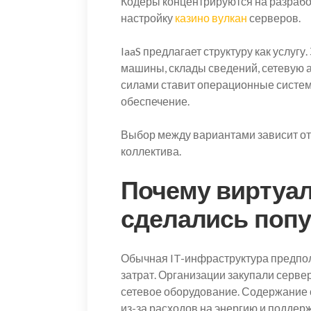
Кодеры концентрируются на разрабо
настройку
казино вулкан
серверов.
IaaS предлагает структуру как услуг
машины, склады сведений, сетевую 
силами ставит операционные систе
обеспечение.
Выбор между вариантами зависит от
коллектива.
Почему виртуа
сделались поп
Обычная IT-инфраструктура предпо
затрат. Организации закупали серве
сетевое оборудование. Содержание 
из-за расходов на энергию и поддерж