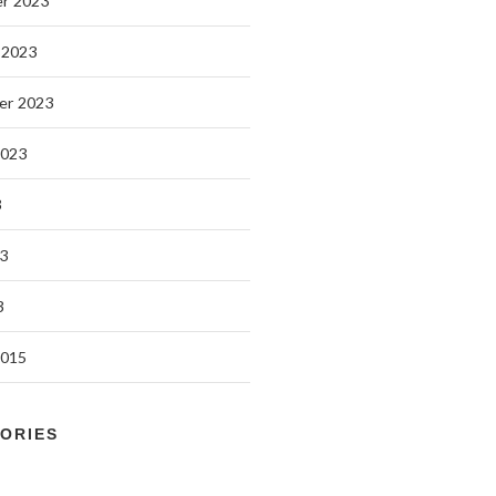
r 2023
 2023
er 2023
2023
3
3
3
2015
ORIES