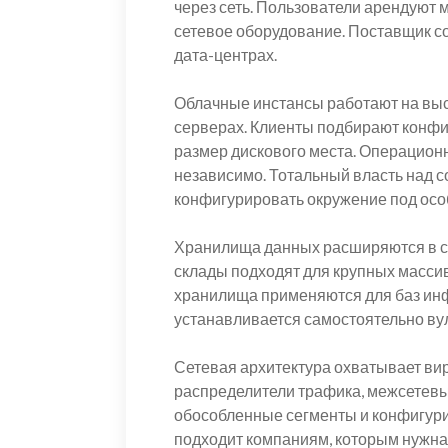
через сеть. Пользователи арендуют
сетевое оборудование. Поставщик с
дата-центрах.
Облачные инстансы работают на вы
серверах. Клиенты подбирают конфи
размер дискового места. Операцион
независимо. Тотальный власть над 
конфигурировать окружение под осо
Хранилища данных расширяются в св
склады подходят для крупных масси
хранилища применяются для баз ин
устанавливается самостоятельно вул
Сетевая архитектура охватывает в
распределители трафика, межсетев
обособленные сегменты и конфигури
подходит компаниям, которым нужна