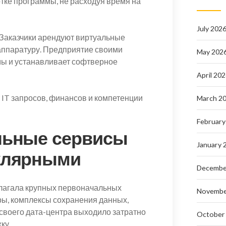
тке программы, не расходуя время на
July 202
у. Заказчики арендуют виртуальные
аппаратуру. Предприятие своими
May 202
мы и устанавливает софтверное
April 20
 IT запросов, финансов и компетенции
March 2
February
льные сервисы
January 
улярными
Decembe
лагала крупных первоначальных
Novembe
ры, комплексы сохранения данных,
своего дата-центра выходило затратно
October
ку.