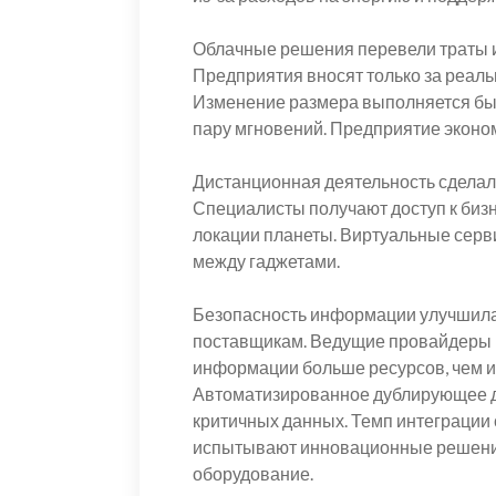
Облачные решения перевели траты и
Предприятия вносят только за реал
Изменение размера выполняется бы
пару мгновений. Предприятие эконом
Дистанционная деятельность сделал
Специалисты получают доступ к биз
локации планеты. Виртуальные сер
между гаджетами.
Безопасность информации улучшил
поставщикам. Ведущие провайдеры 
информации больше ресурсов, чем 
Автоматизированное дублирующее д
критичных данных. Темп интеграции
испытывают инновационные решения
оборудование.