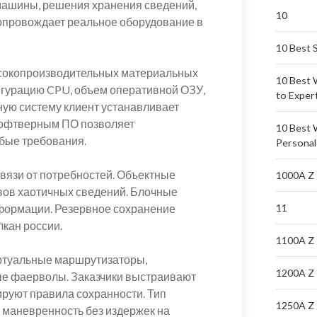
 машины, решения хранения сведений,
10
опровождает реальное оборудование в
10 Best 
сокопроизводительных материальных
10 Best 
гурацию CPU, объем оперативной ОЗУ,
to Exper
ную систему клиент устанавливает
софтверным ПО позволяет
10 Best 
бые требования.
Personal
язи от потребностей. Объектные
1000A Z
вов хаотичных сведений. Блочные
формации. Резервное сохранение
11
кан россии.
1100A Z
иртуальные маршрутизаторы,
1200A Z
ые фаерволы. Заказчики выстраивают
руют правила сохранности. Тип
1250A Z
 маневренность без издержек на