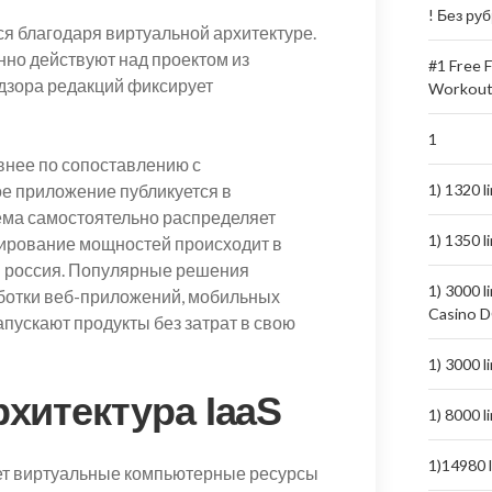
! Без ру
я благодаря виртуальной архитектуре.
но действуют над проектом из
#1 Free 
дзора редакций фиксирует
Workout
1
внее по сопоставлению с
е приложение публикуется в
1) 1320 
тема самостоятельно распределяет
1) 1350 
ирование мощностей происходит в
ан россия. Популярные решения
1) 3000 l
ботки веб-приложений, мобильных
Casino 
пускают продукты без затрат в свою
1) 3000 
рхитектура IaaS
1) 8000 
1)14980 
ивает виртуальные компьютерные ресурсы