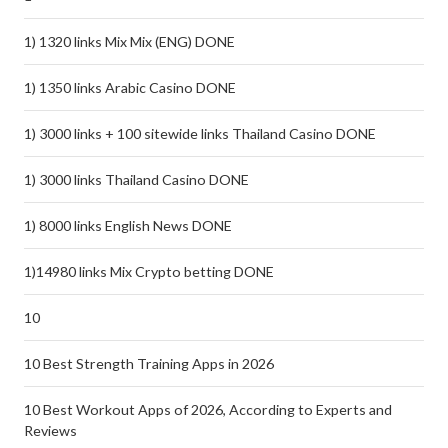
1) 1320 links Mix Mix (ENG) DONE
1) 1350 links Arabic Casino DONE
1) 3000 links + 100 sitewide links Thailand Casino DONE
1) 3000 links Thailand Casino DONE
1) 8000 links English News DONE
1)14980 links Mix Crypto betting DONE
10
10 Best Strength Training Apps in 2026
10 Best Workout Apps of 2026, According to Experts and
Reviews