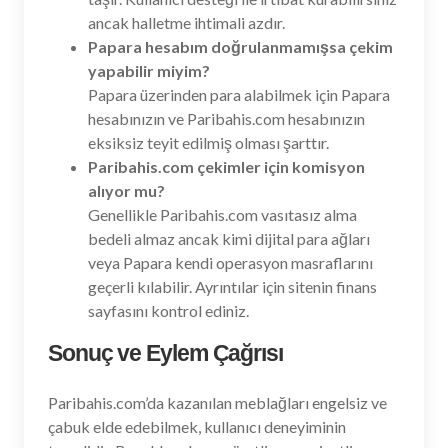
ancak halletme ihtimali azdır.
Papara hesabım doğrulanmamışsa çekim
yapabilir miyim?
Papara üzerinden para alabilmek için Papara
hesabınızın ve Paribahis.com hesabınızın
eksiksiz teyit edilmiş olması şarttır.
Paribahis.com çekimler için komisyon
alıyor mu?
Genellikle Paribahis.com vasıtasız alma
bedeli almaz ancak kimi dijital para ağları
veya Papara kendi operasyon masraflarını
geçerli kılabilir. Ayrıntılar için sitenin finans
sayfasını kontrol ediniz.
Sonuç ve Eylem Çağrısı
Paribahis.com’da kazanılan meblağları engelsiz ve
çabuk elde edebilmek, kullanıcı deneyiminin