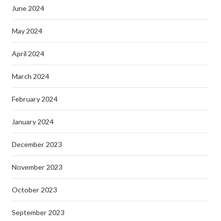
June 2024
May 2024
April 2024
March 2024
February 2024
January 2024
December 2023
November 2023
October 2023
September 2023