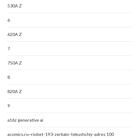
530A Z
6
620A Z
7
750A Z
8
820A Z
9
a16z generative ai
acomics.ru~riobet-193-zerkalo-tekushchiy-adres 100