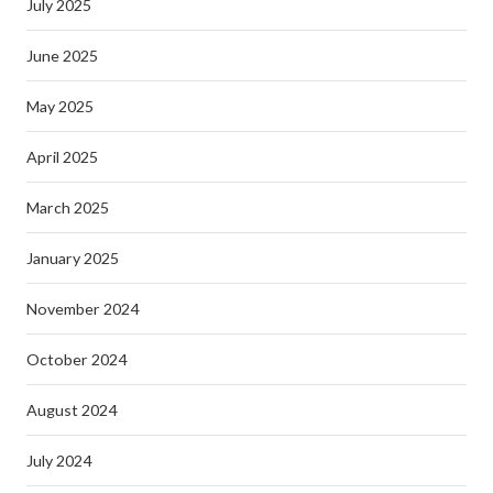
July 2025
June 2025
May 2025
April 2025
March 2025
January 2025
November 2024
October 2024
August 2024
July 2024