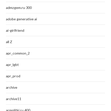
admzgem.ru 300
adobe generative ai
ai-girlfriend
all Z
apr_common_2
apr_lgbt
apr_prod
archive
archive11
armplitki.ru 400