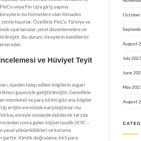
Novembe
. PinCo veya Pin Up’a giriş yapma
bireylerin bu hizmetlere olan itimadını
October
n zemin hazırlar. Özellikle PinCo Türkiye ve
dönük uyarlamalar, yerel düzenlemelere ve
Septemb
irilmiştir. Bu durum, bireylerin kendilerini
August 
emin eder.
July 202
İncelemesi ve Hüviyet Teyit
June 202
arı, üyeden talep edilen bilgilerin asgari
May 202
ilmesi gayesiyle geliştirilmiştir. Genellikle
an memleket ve para birimi gibi ana bilgiler
August 
n Up erişim evresinde karşılaştıkları bu
 birkaç evreyle sonlandırılabilecek tarzda
vresinden sonra gelen kişisel tasdik (KYC –
CATEG
in yasal yükümlülükleri ve koruma
 şarttır. Kimlik doğrulama, kirli para