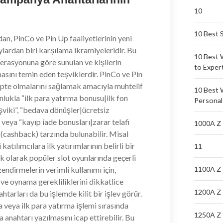
10
10 Best 
n, PinCo ve Pin Up faaliyetlerinin yeni
aylardan biri karşılama ikramiyeleridir. Bu
10 Best 
operasyonuna göre sunulan ve kişilerin
to Exper
masını temin eden teşviklerdir. PinCo ve Pin
apte olmalarını sağlamak amacıyla muhtelif
10 Best 
unlukla “ilk para yatırma bonusu|ilk fon
Personal
şviki”, “bedava dönüşler|ücretsiz
) veya “kayıp iade bonusları|zarar telafi
1000A Z
 (cashback) tarzında bulunabilir. Misal
atılımcılara ilk yatırımlarının belirli bir
11
 olarak popüler slot oyunlarında geçerli
endirmelerin verimli kullanımı için,
1100A Z
ı ve oynama gerekliliklerini dikkatlice
1200A Z
rları da bu işlemde kilit bir işlev görür.
a veya ilk para yatırma işlemi sırasında
1250A Z
anahtarı yazılmasını icap ettirebilir. Bu