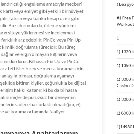
landırıcılığı engelleme amacıyla mecburi
! Без ру
 kartı veya ehliyet gibi yetkili bir hüviyet
gahı, fatura veya banka hesap özeti gibi
#1 Free 
Workout
ebilir. Bazı durumlarda, ödeme yöntemi
arın siteye yüklenmesi ve incelenmesi
1
 farklılık arz edebilir. PinCo veya Pin Up
iz kimlik doğrulama sürecidir. Bu süreç,
1) 1320 
ı sağlar ve ergin olmayan kişilerin veya
asını durdurur. Bilhassa Pin Up ve PinCo
1) 1350 
tarz teftişler birey ve mecra koruması için
ve anlaşılır olması, doğrulama aşamayı
1) 3000 l
şekilde bitiren kişiler, çoğunlukla bu dijital
Casino 
 erişim hakkı kazanır, ki bu da bilhassa
mali süreçlerde pürüzsüz bir deneyimin
1) 3000 
etmelerin sadece haz odaklı olmadığını, eş
me ve koruma ortamında faaliyet
1) 8000 
1)14980 
Kampanya Anahtarlarının