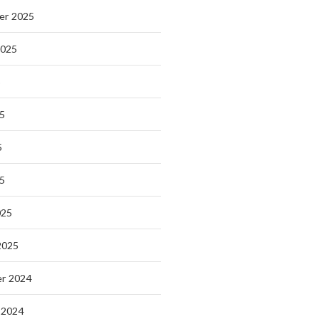
er 2025
2025
5
5
5
25
025
2025
r 2024
 2024