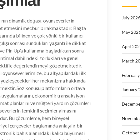
şımlar
July 202
ının dinamik doğası, oyunseverlerin
eket etmesini mecbur bırakmaktadır. Başta
May 202
arında bilinen ve çok yönlü bir kullanıcı
lışı sonrası sundukları yaşantı ile dikkat
April 20
 ve Pin Up’a kullanıma başladıktan sonra
 ihtimal dahilindeki zorlukları ve genel
March 2
pektifle değerlendirmeyi gözetmektedir.
i oyunseverlerimize, bu altyapılardaki ilk
February
en yüzleşecekleri her mekanizma hakkında
vermektir. Söz konusu platformların ortaya
January 
ma uygulamalarını, ekonomik transaksiyon
ırsat planlarını ve müşteri yardım çözümleri
Decembe
severlerin temkinli seçimler almasını
dur. Bu çözümleme, hem bireysel
Novembe
yel çerçeveler bağlamında anlaşılır bir
ktronik bahis alanındaki kalıcı büyümesi
October