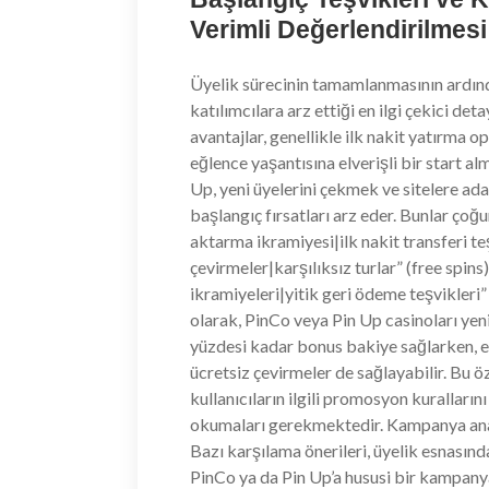
Verimli Değerlendirilmesi
Üyelik sürecinin tamamlanmasının ardında
katılımcılara arz ettiği en ilgi çekici det
avantajlar, genellikle ilk nakit yatırma 
eğlence yaşantısına elverişli bir start al
Up, yeni üyelerini çekmek ve sitelere ad
başlangıç fırsatları arz eder. Bunlar çoğ
aktarma ikramiyesi|ilk nakit transferi te
çevirmeler|karşılıksız turlar” (free spins
ikramiyeleri|yitik geri ödeme teşvikleri”
olarak, PinCo veya Pin Up casinoları yeni k
yüzdesi kadar bonus bakiye sağlarken, ek
ücretsiz çevirmeler de sağlayabilir. Bu öz
kullanıcıların ilgili promosyon kuralların
okumaları gerekmektedir. Kampanya anahta
Bazı karşılama önerileri, üyelik esnasınd
PinCo ya da Pin Up’a hususi bir kampanya 