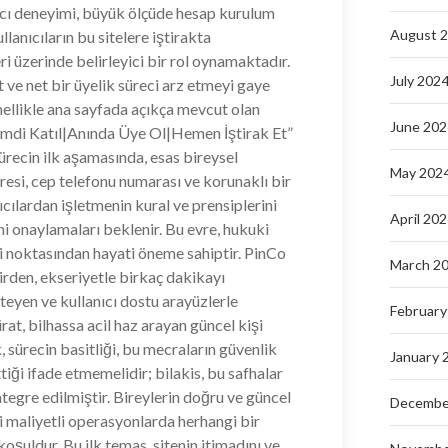
nıcı deneyimi, büyük ölçüde hesap kurulum
August 
llanıcıların bu sitelere iştirakta
ri üzerinde belirleyici bir rol oynamaktadır.
July 202
t ve net bir üyelik süreci arz etmeyi gaye
nellikle ana sayfada açıkça mevcut olan
June 202
mdi Katıl|Anında Üye Ol|Hemen İştirak Et”
Sürecin ilk aşamasında, esas bireysel
May 202
adresi, cep telefonu numarası ve korunaklı bir
ıcılardan işletmenin kural ve prensiplerini
April 20
ini onaylamaları beklenir. Bu evre, hukuki
ri noktasından hayati öneme sahiptir. PinCo
March 2
 birden, ekseriyetle birkaç dakikayı
eyen ve kullanıcı dostu arayüzlerle
February
rat, bilhassa acil haz arayan güncel kişi
k, sürecin basitliği, bu mecraların güvenlik
January 
iği ifade etmemelidir; bilakis, bu safhalar
tegre edilmiştir. Bireylerin doğru ve güncel
Decembe
bi maliyetli operasyonlarda herhangi bir
şuldur. Bu ilk temas, sitenin itimadını ve