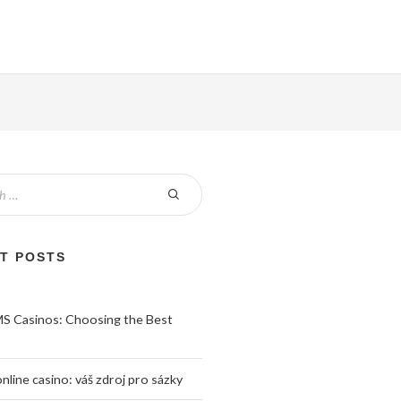
T POSTS
 Casinos: Choosing the Best
online casino: váš zdroj pro sázky