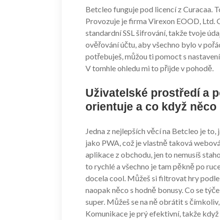
Betcleo funguje pod licencí z Curacaa. To
Provozuje je firma Virexon EOOD, Ltd. C
standardní SSL šifrování, takže tvoje úda
ověřování účtu, aby všechno bylo v pořá
potřebuješ, můžou ti pomoct s nastavení
V tomhle ohledu mi to přijde v pohodě.
Uživatelské prostředí a 
orientuje a co když něco
Jedna z nejlepších věcí na Betcleo je to,
jako PWA, což je vlastně taková webová 
aplikace z obchodu, jen to nemusíš stahov
to rychlé a všechno je tam pěkně po ruce.
docela cool. Můžeš si filtrovat hry podle
naopak něco s hodně bonusy. Co se týče p
super. Můžeš se na ně obrátit s čímkoliv
Komunikace je prý efektivní, takže když