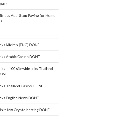
брики
Fitness App, Stop Paying for Home
s
links Mix Mix (ENG) DONE
links Arabic Casino DONE
inks + 100 sitewide links Thailand
DONE
links Thailand Casino DONE
links English News DONE
links Mix Crypto betting DONE