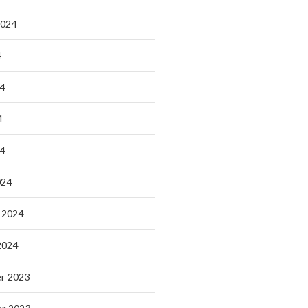
2024
4
4
4
24
024
 2024
2024
r 2023