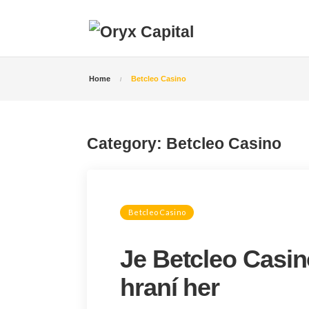
Home
Betcleo Casino
Category:
Betcleo Casino
Betcleo Casino
Je Betcleo Casin
hraní her