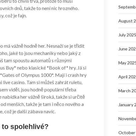
ýběrů to chvíli trvá, protože to musí
Septemb
ovních dnů, takže to není nic hrozného.
y, což je fajn.
August 
July 202
leo má vážně hodně her. Nesnaží se je třídit
June 202
toho, jaké to jsou mechaniky nebo jaký z
Máš tam spoustu automatů s různými
May 202
us Buy* nebo klasické *Book of* hry. Já si
*Gates of Olympus 1000*. Mají i crash hry
April 20
 live casino. Tam si můžeš zahrát ruletu,
 jsem viděl, jsou hodně populární třeba
March 2
 nabídka her vážně široká, takže si určitě
i od menších, takže je tam i něco nového a
January 
e, což je další zábava navíc.
Novembe
 to spolehlivé?
October