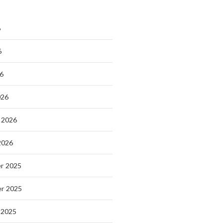
6
6
26
026
 2026
2026
r 2025
r 2025
 2025