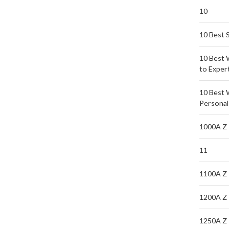
10
10 Best 
10 Best 
to Exper
10 Best 
Personal
1000A Z
11
1100A Z
1200A Z
1250A Z