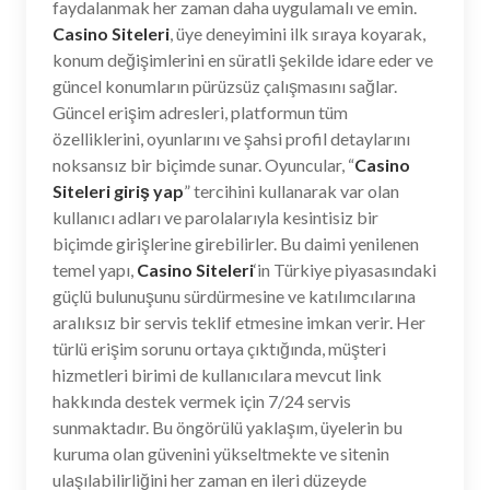
faydalanmak her zaman daha uygulamalı ve emin.
Casino Siteleri
, üye deneyimini ilk sıraya koyarak,
konum değişimlerini en süratli şekilde idare eder ve
güncel konumların pürüzsüz çalışmasını sağlar.
Güncel erişim adresleri, platformun tüm
özelliklerini, oyunlarını ve şahsi profil detaylarını
noksansız bir biçimde sunar. Oyuncular, “
Casino
Siteleri giriş yap
” tercihini kullanarak var olan
kullanıcı adları ve parolalarıyla kesintisiz bir
biçimde girişlerine girebilirler. Bu daimi yenilenen
temel yapı,
Casino Siteleri
‘in Türkiye piyasasındaki
güçlü bulunuşunu sürdürmesine ve katılımcılarına
aralıksız bir servis teklif etmesine imkan verir. Her
türlü erişim sorunu ortaya çıktığında, müşteri
hizmetleri birimi de kullanıcılara mevcut link
hakkında destek vermek için 7/24 servis
sunmaktadır. Bu öngörülü yaklaşım, üyelerin bu
kuruma olan güvenini yükseltmekte ve sitenin
ulaşılabilirliğini her zaman en ileri düzeyde