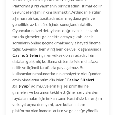
Platforma giriş yapmanın birincil adımı, itimat edilir
ve güncel erişim linkini bulmaktır. Ardından, katılım
aşaması birkaç basit adımdan meydana gelir ve
genellikle az bir süre içinde sonuçlandırılabilir.
Oyuncuların özel detaylarını doğru ve eksiksiz bir
tarzda girmeleri, gelecekte ortaya çıkabilecek
sorunların önüne geçmek maksadıyla hayati öneme
taşır. Güvenlik, hem giriş hem de üyelik aşamasında
Casino Siteleri
için en yüksek ön sıradadır. Tüm
datalar, gelişmiş kodlama sistemleriyle muhafaza
edilir ve üçüncü taraflarla paylaşılmaz. Bu,
kullanıcıların malumatlarının emniyette olduğundan
emin olmalarını mümkün kılar. “
Casino Siteleri
giriş yap
” adımı, üyelerin kişisel profillerine
girmeleri ve kurumun teklif ettiği her servislerden
faydalanmaları için imkan tanır. Kesintisiz bir erişim
ve kayıt açma deneyimi, taze kullanıcıların
platforma olan inancını artırır ve geleceğe yönelik