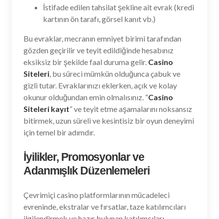
İstifade edilen tahsilat şekline ait evrak (kredi
kartının ön tarafı, görsel kanıt vb.)
Bu evraklar, mecranın emniyet birimi tarafından
gözden geçirilir ve teyit edildiğinde hesabınız
eksiksiz bir şekilde faal duruma gelir.
Casino
Siteleri
, bu süreci mümkün olduğunca çabuk ve
gizli tutar. Evraklarınızı eklerken, açık ve kolay
okunur olduğundan emin olmalısınız. “
Casino
Siteleri kayıt
” ve teyit etme aşamalarını noksansız
bitirmek, uzun süreli ve kesintisiz bir oyun deneyimi
için temel bir adımdır.
İyilikler, Promosyonlar ve
Adanmışlık Düzenlemeleri
Çevrimiçi casino platformlarının mücadeleci
evreninde, ekstralar ve fırsatlar, taze katılımcıları
ilgilendirmek ve hazır bulunan katılımcıları