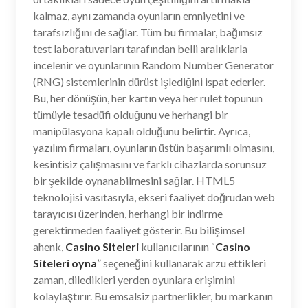
kalmaz, aynı zamanda oyunların emniyetini ve
tarafsızlığını de sağlar. Tüm bu firmalar, bağımsız
test laboratuvarları tarafından belli aralıklarla
incelenir ve oyunlarının Random Number Generator
(RNG) sistemlerinin dürüst işlediğini ispat ederler.
Bu, her dönüşün, her kartın veya her rulet topunun
tümüyle tesadüfi olduğunu ve herhangi bir
manipülasyona kapalı olduğunu belirtir. Ayrıca,
yazılım firmaları, oyunların üstün başarımlı olmasını,
kesintisiz çalışmasını ve farklı cihazlarda sorunsuz
bir şekilde oynanabilmesini sağlar. HTML5
teknolojisi vasıtasıyla, ekseri faaliyet doğrudan web
tarayıcısı üzerinden, herhangi bir indirme
gerektirmeden faaliyet gösterir. Bu bilişimsel
ahenk,
Casino Siteleri
kullanıcılarının “
Casino
Siteleri oyna
” seçeneğini kullanarak arzu ettikleri
zaman, diledikleri yerden oyunlara erişimini
kolaylaştırır. Bu emsalsiz partnerlikler, bu markanın