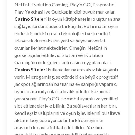
NetEnt, Evolution Gaming, Play’n GO, Pragmatic
Play, Yggdrasil ve Quickspin gibi büyük markalar,
Casino Siteleri
‘in oyun kütüphanesini oluşturan ana
sağlayıcılardan sadece birkaçıdır. Bu firmalar, oyun
endüstrisindeki en son teknolojileri ve trendleri
izleyerek durmaksızın yeni ve heyecan verici
oyunlar ilerletmektedirler. Örneğin, NetEnt’in
görsel açıdan etkileyici slotları ve Evolution
Gaming’in önde gelen canlı casino uygulamaları,
Casino Siteleri
kullanıcılarına emsalsiz bir yaşantı
verir. Microgaming, sektördeki en büyük progresif
jackpot ağlarından bazılarına ev sahipliği yaparak,
oyunculara milyonlarca liralık ödüller kazanma
şansı sunar. Play’n GO ise mobil uyumlu ve yenilikçi
slot eğlenceleriyle bilinir. Bu sağlayıcıların her biri,
kendi eşsiz üsluplarını ve oyun işleyişlerini bu siteye
aktarır, böylece oyuncular farklı deneyimler
arasında kolayca intikal edebilirler. Yazılım
ortaklıkları sadece oyun çeşitliliğini artırmakla