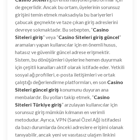
de geçerlidir. Ancak bu ortam, üyelerinin sorunsuz
girişini temin etmek maksadıyla bu bariyerleri
çabucak geçmekte ve taze çıkan giriş adreslerini
devreye sokmaktadır. Bu sebepten, “
Casino
Siteleri giriş
” veya “
Casino Siteleri giriş güncel
”
aramaları yapan kullanıcılar için en önemli husus,
hatasız ve güvenilir güncel adrese erişmektir.
Sistem, bu dönüşümleri üyelerine hemen duyurmak
için çeşitli kanalları aktif olarak istifade eder. Yetkili
sosyal ağ profilleri, e-posta iletişimleri ve ortak
çalıştığı değerlendirme platformları, en son
Casino
Siteleri güncel giriş
konumunu duyuran ana
menbalardır. Bu yolları takip etmek, “
Casino
Siteleri Türkiye giriş
” arzulayan kullanıcılar için
sorunsuz giriş mümkün kılmanın en verimli
metodudur. Ayrıca, VPN (Sanal Özel Ağ) istifadesi
da bazı durumlarda önceki adreslere erişimi olanak
tanıyabilir, ancak yeni ve vasıtasız ulaşım linkini