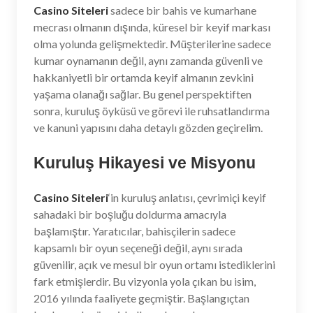
Casino Siteleri
sadece bir bahis ve kumarhane
mecrası olmanın dışında, küresel bir keyif markası
olma yolunda gelişmektedir. Müşterilerine sadece
kumar oynamanın değil, aynı zamanda güvenli ve
hakkaniyetli bir ortamda keyif almanın zevkini
yaşama olanağı sağlar. Bu genel perspektiften
sonra, kuruluş öyküsü ve görevi ile ruhsatlandırma
ve kanuni yapısını daha detaylı gözden geçirelim.
Kuruluş Hikayesi ve Misyonu
Casino Siteleri
‘in kuruluş anlatısı, çevrimiçi keyif
sahadaki bir boşluğu doldurma amacıyla
başlamıştır. Yaratıcılar, bahisçilerin sadece
kapsamlı bir oyun seçeneği değil, aynı sırada
güvenilir, açık ve mesul bir oyun ortamı istediklerini
fark etmişlerdir. Bu vizyonla yola çıkan bu isim,
2016 yılında faaliyete geçmiştir. Başlangıçtan