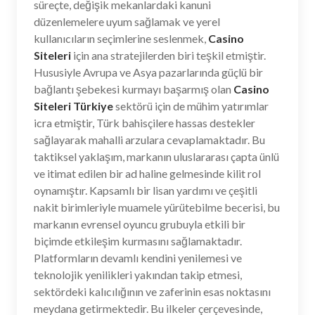
süreçte, değişik mekanlardaki kanuni
düzenlemelere uyum sağlamak ve yerel
kullanıcıların seçimlerine seslenmek,
Casino
Siteleri
için ana stratejilerden biri teşkil etmiştir.
Hususiyle Avrupa ve Asya pazarlarında güçlü bir
bağlantı şebekesi kurmayı başarmış olan
Casino
Siteleri Türkiye
sektörü için de mühim yatırımlar
icra etmiştir, Türk bahisçilere hassas destekler
sağlayarak mahalli arzulara cevaplamaktadır. Bu
taktiksel yaklaşım, markanın uluslararası çapta ünlü
ve itimat edilen bir ad haline gelmesinde kilit rol
oynamıştır. Kapsamlı bir lisan yardımı ve çeşitli
nakit birimleriyle muamele yürütebilme becerisi, bu
markanın evrensel oyuncu grubuyla etkili bir
biçimde etkileşim kurmasını sağlamaktadır.
Platformların devamlı kendini yenilemesi ve
teknolojik yenilikleri yakından takip etmesi,
sektördeki kalıcılığının ve zaferinin esas noktasını
meydana getirmektedir. Bu ilkeler çerçevesinde,