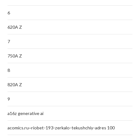
6
620A Z
7
750A Z
8
820A Z
9
a16z generative ai
acomics.ru~riobet-193-zerkalo-tekushchiy-adres 100