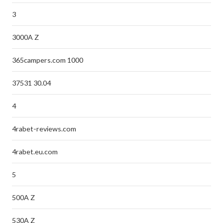
3
3000A Z
365campers.com 1000
37531 30.04
4
4rabet-reviews.com
4rabet.eu.com
5
500A Z
530A Z