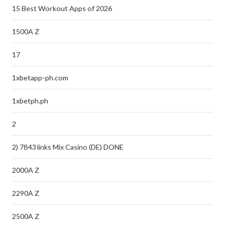
15 Best Workout Apps of 2026
1500A Z
17
1xbetapp-ph.com
1xbetph.ph
2
2) 7843 links Mix Casino (DE) DONE
2000A Z
2290A Z
2500A Z