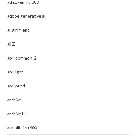
admzgem.ru 300
adobe generative ai
ai-girlfriend
all Z
apr_common_2
apr_lgbt
apr_prod
archive
archive11
armplitki.ru 400