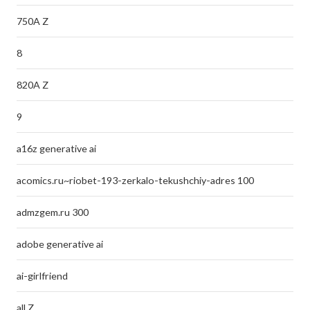
750A Z
8
820A Z
9
a16z generative ai
acomics.ru~riobet-193-zerkalo-tekushchiy-adres 100
admzgem.ru 300
adobe generative ai
ai-girlfriend
all Z