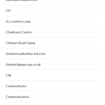
CH
ch_common_may
ChainLuck Casino
Chicken Road Game
chickenroadonline-bd.com
chinabridgegroup.co.uk
CIB
Communicate
Communication