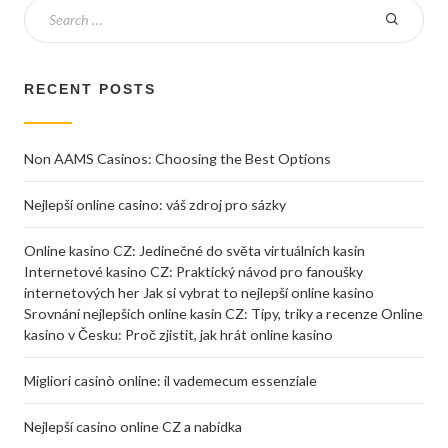
RECENT POSTS
Non AAMS Casinos: Choosing the Best Options
Nejlepší online casino: váš zdroj pro sázky
Online kasino CZ: Jedinečné do světa virtuálních kasin
Internetové kasino CZ: Praktický návod pro fanoušky
internetových her Jak si vybrat to nejlepší online kasino
Srovnání nejlepších online kasin CZ: Tipy, triky a recenze Online
kasino v Česku: Proč zjistit, jak hrát online kasino
Migliori casinò online: il vademecum essenziale
Nejlepší casino online CZ a nabídka