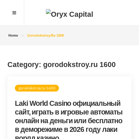
Home
Gorodokstroy.ru 1600
Category:
gorodokstroy.ru 1600
gorodokstroy.ru 1600
Laki World Casino официальный
сайт, играть в игровые автоматы
онлайн на деньги или бесплатно
в деморежиме в 2026 году лаки
ворлд казино