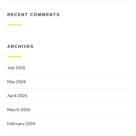
RECENT COMMENTS
ARCHIVES
July 2026
May 2026
April 2026
March 2026
February 2026