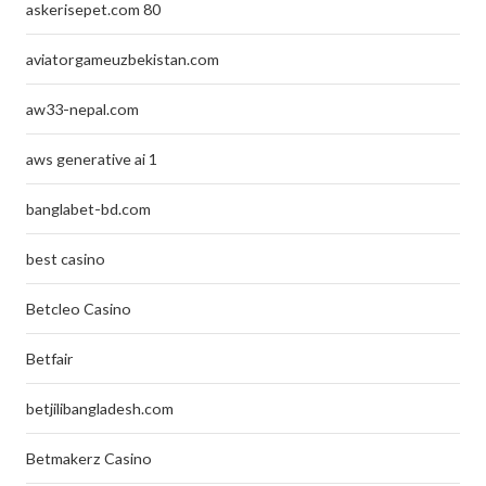
askerisepet.com 80
aviatorgameuzbekistan.com
aw33-nepal.com
aws generative ai 1
banglabet-bd.com
best casino
Betcleo Casino
Betfair
betjilibangladesh.com
Betmakerz Casino