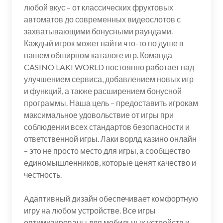
любой вкус – от классических фруктовых
автоматов до современных видеослотов с
захватывающими бонусными раундами.
Каждый игрок может найти что-то по душе в
нашем обширном каталоге игр. Команда
CASINO LAKI WORLD постоянно работает над
улучшением сервиса, добавлением новых игр
и функций, а также расширением бонусной
программы. Наша цель – предоставить игрокам
максимальное удовольствие от игры при
соблюдении всех стандартов безопасности и
ответственной игры. Лаки ворлд казино онлайн
– это не просто место для игры, а сообщество
единомышленников, которые ценят качество и
честность.
Адаптивный дизайн обеспечивает комфортную
игру на любом устройстве. Все игры
оптимизированы для мобильных устройств и