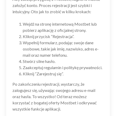
założyć konto. Proces rejestracji jest szybki i
intuicyjny. Oto jak to zrobić w kilku krokach:
Wejdź na stronę internetową Mostbet lub
pobierz aplikację z oficjalnej strony.
Kliknij przycisk “Rejestracja”.
Wypełnij formularz, podając swoje dane
osobowe, takie jak imię, nazwisko, adres e-
mail oraz numer telefonu.
Stwórz silne hasło.
Zaakceptuj regulamin i politykę prywatności.
Kliknij “Zarejestruj się”.
Po zakończeniu rejestracji, wystarczy, że
zalogujesz się, używając swojego adresu e-mail
oraz hasła. To wszystko! Od teraz możesz
korzystać z bogatej oferty Mostbet i odkrywać
wszystkie funkcje aplikacji.