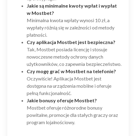
Jakie są minimalne kwoty wpłat i wypłat
w Mostbet?
Minimalna kwota wpłaty wynosi 10 zł, a
wypłaty różnią się w zależności od metody
płatności.
Czy aplikacja Mostbet jest bezpieczna?
Tak, Mostbet posiada licencję i stosuje
nowoczesne metody ochrony danych
użytkowników, co zapewnia bezpieczeństwo.
Czy mogę grać w Mostbet na telefonie?
Oczywiście! Aplikacja Mostbet jest
dostępna na urządzenia mobilne i oferuje
pełną funkcjonalność.
Jakie bonusy oferuje Mostbet?
Mostbet oferuje różnorodne bonusy
powitalne, promocje dla stałych graczy oraz
program lojalnościowy.