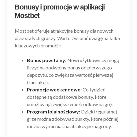
Bonusy i promocje w aplikacji
Mostbet
Mostbet oferuje atrakcyjne bonusy dla nowych
oraz stałych graczy. Warto zwrócić uwagę na kilka
kluczowych promocji:
Bonus powitalny:
Nowi użytkownicy mogą
liczyć na podwójny bonus od pierwszego
depozytu, co zwiększa wartość pierwszej
transakcji.
Promocje weekendowe:
Co tydzień
dostępne są dodatkowe bonusy, które
umożliwiają zwiększenie środków na grę.
Program lojalnościowy:
Dzięki regularnej
grze można zdobywać punkty, które później
można wymieniać na atrakcyjne nagrody.