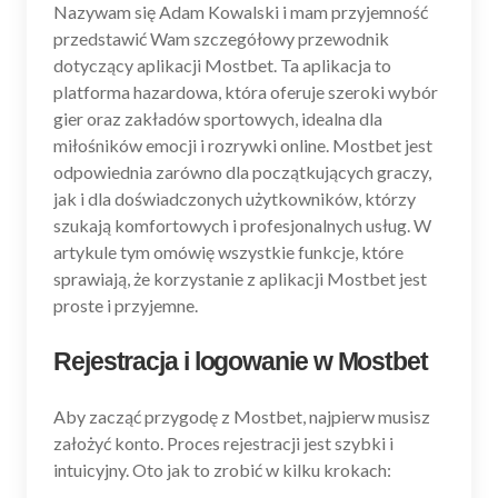
Nazywam się Adam Kowalski i mam przyjemność
przedstawić Wam szczegółowy przewodnik
dotyczący aplikacji Mostbet. Ta aplikacja to
platforma hazardowa, która oferuje szeroki wybór
gier oraz zakładów sportowych, idealna dla
miłośników emocji i rozrywki online. Mostbet jest
odpowiednia zarówno dla początkujących graczy,
jak i dla doświadczonych użytkowników, którzy
szukają komfortowych i profesjonalnych usług. W
artykule tym omówię wszystkie funkcje, które
sprawiają, że korzystanie z aplikacji Mostbet jest
proste i przyjemne.
Rejestracja i logowanie w Mostbet
Aby zacząć przygodę z Mostbet, najpierw musisz
założyć konto. Proces rejestracji jest szybki i
intuicyjny. Oto jak to zrobić w kilku krokach: