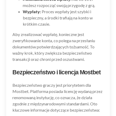
możesz rozpocząć swoją przygodę z grą.
Wypłaty:
Proces wypłaty jest szybki i
bezpieczny, a środki trafiają na konto w
krótkim czasie.
Aby zrealizować wypłatę, konieczne jest
zweryfikowanie konta, co polega na przesłaniu
dokumentów potwierdzających tożsamość. To
ważny krok, który zwiększa bezpieczeństwo
transakcji oraz chroni przed oszustwami.
Bezpieczeństwo i licencja Mostbet
Bezpieczeństwo graczy jest priorytetem dla
Mostbet. Platforma posiada licencję wydaną przez
renomowaną instytucję, co oznacza, że działa
zgodnie z międzynarodowymi standardami. Oto
kluczowe informacje dotyczące bezpieczeństwa: