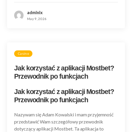
admlnlx
May 9, 2026
Casino
Jak korzystać z aplikacji Mostbet?
Przewodnik po funkcjach
Jak korzystać z aplikacji Mostbet?
Przewodnik po funkcjach
Nazywam się Adam Kowalski i mam przyjemność
przedstawić Wam szczegółowy przewodnik
dotyczący aplikacji Mostbet. Ta aplikacja to