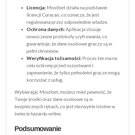
Licencja:
Mostbet działa na podstawie
licencji Curacao, co oznacza, że jest
regulowana przez odpowiednie władze.
Ochrona danych:
Aplikacja stosuje
nowoczesne protokoły szyfrowania, co
gwarantuje, że dane osobowe graczy są w
pełni chronione.
Weryfikacja tożsamości:
Proces ten ma na
celu ochronę przed oszustwami i
zapewnienie, że tylko pełnoletni gracze mogą
korzystać z usług.
Wybierając Mostbet, możesz mieć pewność, że
Twoje środki oraz dane osobowe są w
bezpiecznych rękach, co jest niezwykle istotne w
świecie hazardu online.
Podsumowanie