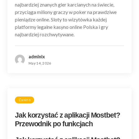
najbardziej znanych gier karcianych na świecie,
przyciąga miliony graczy w poker na prawdziwe
pieniądze online. Sloty to wizytówka każdej
platformy legalne kasyno online Polska i gry
najbardziej rozchwytywane.
admlnlx
May 14, 2026
Casino
Jak korzystać z aplikacji Mostbet?
Przewodnik po funkcjach