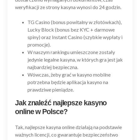
weryfikacji ze strony kasyna wynosi do 24 godzin.
TG Casino (bonus powitalny w złotówkach),
Lucky Block (bonus bez KYC + darmowe
spiny) oraz Instant Casino (szybkie wypłaty i
promocje).
W naszym rankingu umieszczone zostały
jedynie legalne kasyna, w których gra jest jak
najbardziej bezpieczna.
Wówczas, żeby grać w kasyno mobilne
potrzebna będzie aplikacja kasyno na
prawdziwe pieniądze.
Jak znaleźć najlepsze kasyno
online w Polsce?
Tak, najlepsze kasyna online działają na podstawie
ważnych licencji, co gwarantuje bezpieczeństwo