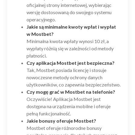
oficjalnej strony internetowej, wybierając
wersję dostosowaną do swojego systemu
operacyjnego.
Jakie są minimalne kwoty wpłat i wypłat
w Mostbet?
Minimalna kwota wpłaty wynosi 10 zł, a
wypłaty różnią się w zależności od metody
płatności.
Czy aplikacja Mostbet jest bezpieczna?
Tak, Mostbet posiada licencję i stosuje
nowoczesne metody ochrony danych
użytkowników, co zapewnia bezpieczeństwo.
Czy mogę grać w Mostbet na telefonie?
Oczywiście! Aplikacja Mostbet jest
dostępna na urządzenia mobilne i oferuje
pełną funkcjonalność.
Jakie bonusy oferuje Mostbet?
Mostbet oferuje różnorodne bonusy