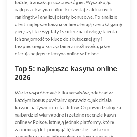
każdej transakcji i uczciwość gier. Wyszukując
najlepsze kasyna online, korzystaj z aktualnych
rankingów i analizuj oferty bonusowe. Po analizie
ofert, najlepsze kasyna online oferują szeroką gamę
gier, szybkie wypłaty i skuteczną obsługę klienta.
Ich znajomość to klucz do skutecznej gry i
bezpiecznego korzystania z możliwości, jakie
oferują najlepsze kasyna online w Polsce.
Top 5: najlepsze kasyna online
2026
Warto wypróbować kilka serwisów, odebrać w
każdym bonus powitalny, sprawdzić, jak działa
kasyno na żywo i oferta slotów. Odpowiedzialny za
najbardziej wiarygodne i rzetelne recenzje kasyn
online w Polsce. Istnieją jednak platformy, które
zapominają lub pomijają tę kwestię – w takim
wypadku zawsze informujemy o tym w naszych