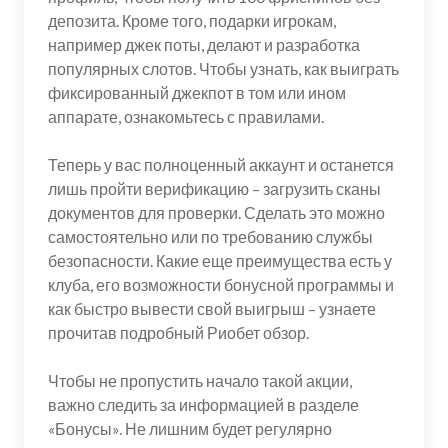
депозита. Кроме того, подарки игрокам,
например джек поты, делают и разработка
популярных слотов. Чтобы узнать, как выиграть
фиксированный джекпот в том или ином
аппарате, ознакомьтесь с правилами.
Теперь у вас полноценный аккаунт и останется
лишь пройти верификацию – загрузить сканы
документов для проверки. Сделать это можно
самостоятельно или по требованию службы
безопасности. Какие еще преимущества есть у
клуба, его возможности бонусной программы и
как быстро вывести свой выигрыш – узнаете
прочитав подробный Риобет обзор.
Чтобы не пропустить начало такой акции,
важно следить за информацией в разделе
«Бонусы». Не лишним будет регулярно