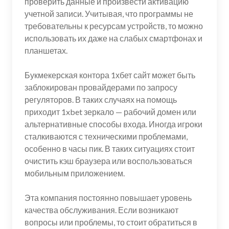
проверить данные и произвести активацию
учетной записи. Учитывая, что программы не
требовательны к ресурсам устройств, то можно
использовать их даже на слабых смартфонах и
планшетах.
Букмекерская контора 1хбет сайт может быть
заблокирован провайдерами по запросу
регуляторов. В таких случаях на помощь
приходит 1xbet зеркало — рабочий домен или
альтернативные способы входа. Иногда игроки
сталкиваются с техническими проблемами,
особенно в часы пик. В таких ситуациях стоит
очистить кэш браузера или воспользоваться
мобильным приложением.
Эта компания постоянно повышает уровень
качества обслуживания. Если возникают
вопросы или проблемы, то стоит обратиться в