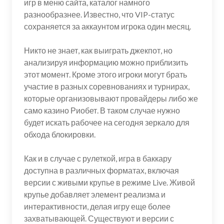
игр в меню сайта, каталог намного
разнообразнее. Известно, что VIP-статус
сохраняется за аккаунтом игрока один месяц.
Никто не знает, как выиграть джекпот, но
анализируя информацию можно приблизить
этот момент. Кроме этого игроки могут брать
участие в разных соревнованиях и турнирах,
которые организовывают провайдеры либо же
само казино Риобет. В таком случае нужно
будет искать рабочее на сегодня зеркало для
обхода блокировки.
Как и в случае с рулеткой, игра в баккару
доступна в различных форматах, включая
версии с живыми крупье в режиме Live. Живой
крупье добавляет элемент реализма и
интерактивности, делая игру еще более
захватывающей. Существуют и версии с