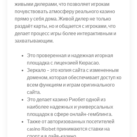
живыми дилерами, что позволяет игрокам
почувствовать атмосферу реального казино
прямо у себя дома. Живой дилер не только
раздаёт карты, но и общается с игроками, что
делает процесс игры более интерактивным и
захватывающим.
Это проверенная и надежная игорная
площадка с лицензией Кюрасао.
Зеркало – это копия сайта с измененным
доменом, которая обеспечивает доступ ко
всем функциям и играм оригинального
сайта.
Это делает казино Риобет одной из
наиболее надежных и универсальных
площадок в сфере онлайн-гемблинга.
Также от авторизованных посетителей
casino Riobet принимаются ставки на
спорт и в лайв-казино.