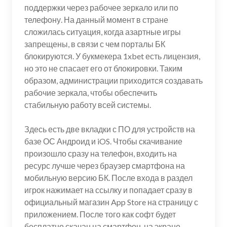
поддержки через рабочее зеркало или по
телефону. На данный момент в стране
сложилась ситуация, когда азартные игры
запрещены, в связи с чем порталы БК
блокируются. У букмекера 1xbet есть лицензия,
но это не спасает его от блокировки. Таким
образом, администрации приходится создавать
рабочие зеркала, чтобы обеспечить
стабильную работу всей системы.
Здесь есть две вкладки с ПО для устройств на
базе ОС Андроид и iOS. Чтобы скачивание
произошло сразу на телефон, входить на
ресурс лучше через браузер смартфона на
мобильную версию БК. После входа в раздел
игрок нажимает на ссылку и попадает сразу в
официальный магазин App Store на страницу с
приложением. После того как софт будет
бесплатно скачан на смартфон, на экране