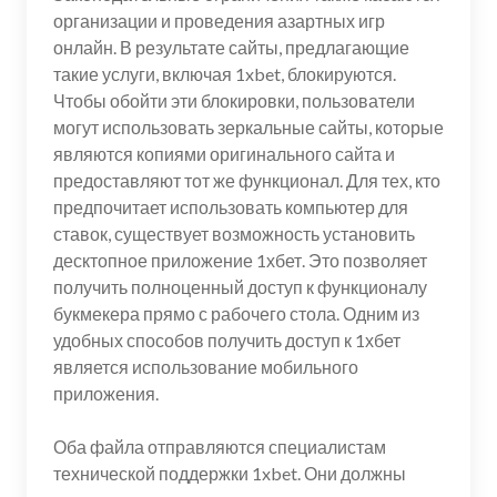
организации и проведения азартных игр
онлайн. В результате сайты, предлагающие
такие услуги, включая 1xbet, блокируются.
Чтобы обойти эти блокировки, пользователи
могут использовать зеркальные сайты, которые
являются копиями оригинального сайта и
предоставляют тот же функционал. Для тех, кто
предпочитает использовать компьютер для
ставок, существует возможность установить
десктопное приложение 1хбет. Это позволяет
получить полноценный доступ к функционалу
букмекера прямо с рабочего стола. Одним из
удобных способов получить доступ к 1хбет
является использование мобильного
приложения.
Оба файла отправляются специалистам
технической поддержки 1xbet. Они должны