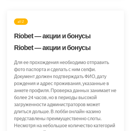
all Z
Riobet — акции и бонусы
Riobet — акции и бонусы
Для ее прохождения необходимо отправить
фото паспорта и сделать с ним селфи.
Документ должен подтверждать ФИО, дату
рождения и адрес проживания, указанные в
анкете профиля. Проверка данных занимает не
более 24 часов, но в периоды высокой
загруженности администраторов может
длиться дольше. В лобби онлайн-казино
представлены преимущественно слоты.
Несмотря на небольшое количество категорий