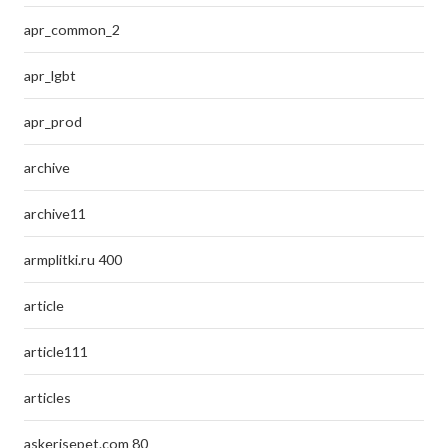
apr_common_2
apr_lgbt
apr_prod
archive
archive11
armplitki.ru 400
article
article111
articles
askerisepet.com 80