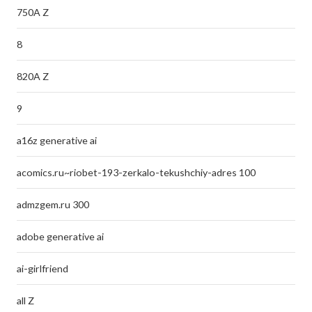
750A Z
8
820A Z
9
a16z generative ai
acomics.ru~riobet-193-zerkalo-tekushchiy-adres 100
admzgem.ru 300
adobe generative ai
ai-girlfriend
all Z