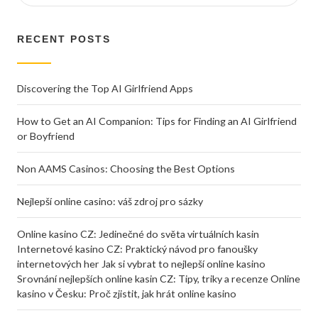
RECENT POSTS
Discovering the Top AI Girlfriend Apps
How to Get an AI Companion: Tips for Finding an AI Girlfriend
or Boyfriend
Non AAMS Casinos: Choosing the Best Options
Nejlepší online casino: váš zdroj pro sázky
Online kasino CZ: Jedinečné do světa virtuálních kasin
Internetové kasino CZ: Praktický návod pro fanoušky
internetových her Jak si vybrat to nejlepší online kasino
Srovnání nejlepších online kasin CZ: Tipy, triky a recenze Online
kasino v Česku: Proč zjistit, jak hrát online kasino