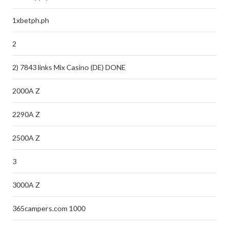
1xbetph.ph
2
2) 7843 links Mix Casino (DE) DONE
2000A Z
2290A Z
2500A Z
3
3000A Z
365campers.com 1000