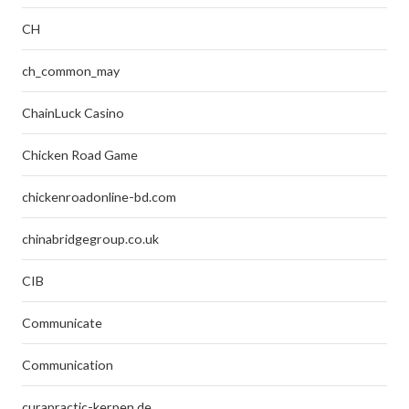
CH
ch_common_may
ChainLuck Casino
Chicken Road Game
chickenroadonline-bd.com
chinabridgegroup.co.uk
CIB
Communicate
Communication
curapractic-kerpen.de