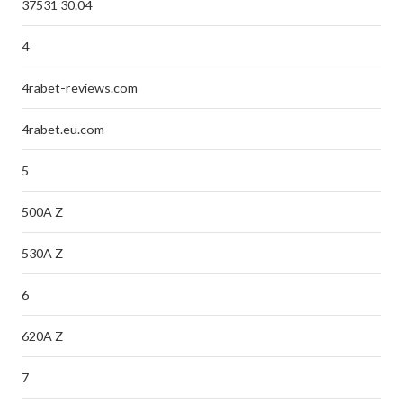
37531 30.04
4
4rabet-reviews.com
4rabet.eu.com
5
500A Z
530A Z
6
620A Z
7