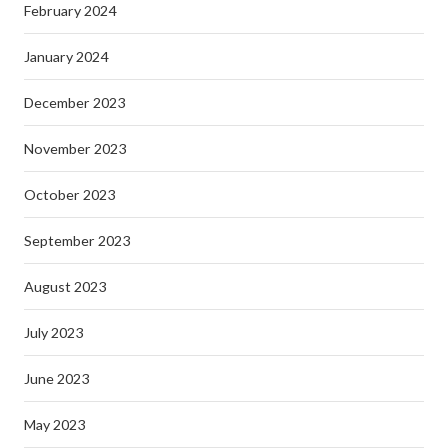
February 2024
January 2024
December 2023
November 2023
October 2023
September 2023
August 2023
July 2023
June 2023
May 2023