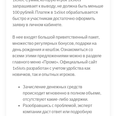
запрашивает к выводу, не должна быть меньше
100 рублей. Платеж в 1xSlot обрабатывается
быстро и участникам достаточно оформить
заявку в личном кабинете.
В нее входят большой приветственный пакет,
множество регулярных бонусов, подарки на
день рождения и кешбэк. Ознакомиться со
всеми этими предложениями можно в разделе
главного меню «Промо». Официальный сайт
1xSlots разработан с учетом удобства как
новичков, так и опытных игроков.
Зачисление денежных средств
происходит мгновенно в полном объеме,
отсутствуют какие-либо задержки.
Разобравшись с проблемой, эксперт
компании даст ответ или подробную