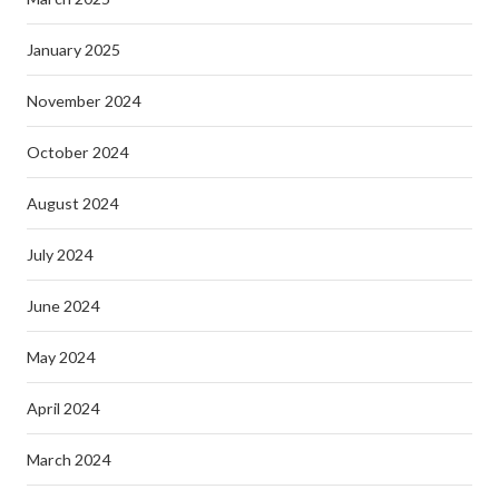
January 2025
November 2024
October 2024
August 2024
July 2024
June 2024
May 2024
April 2024
March 2024