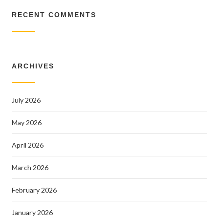
RECENT COMMENTS
ARCHIVES
July 2026
May 2026
April 2026
March 2026
February 2026
January 2026