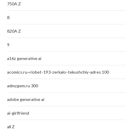
750A Z
8
820A Z
9
a16z generative ai
acomics.ru~riobet-193-zerkalo-tekushchiy-adres 100
admzgem.ru 300
adobe generative ai
ai-girlfriend
all Z