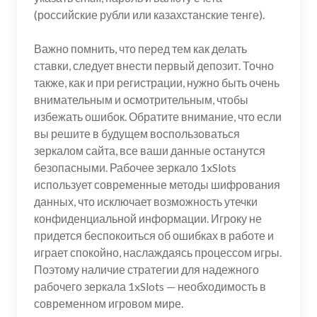
(российские рубли или казахстанские тенге).
Важно помнить, что перед тем как делать
ставки, следует внести первый депозит. Точно
также, как и при регистрации, нужно быть очень
внимательным и осмотрительным, чтобы
избежать ошибок. Обратите внимание, что если
вы решите в будущем воспользоваться
зеркалом сайта, все ваши данные останутся
безопасными. Рабочее зеркало 1xSlots
использует современные методы шифрования
данных, что исключает возможность утечки
конфиденциальной информации. Игроку не
придется беспокоиться об ошибках в работе и
играет спокойно, наслаждаясь процессом игры.
Поэтому наличие стратегии для надежного
рабочего зеркала 1xSlots — необходимость в
современном игровом мире.