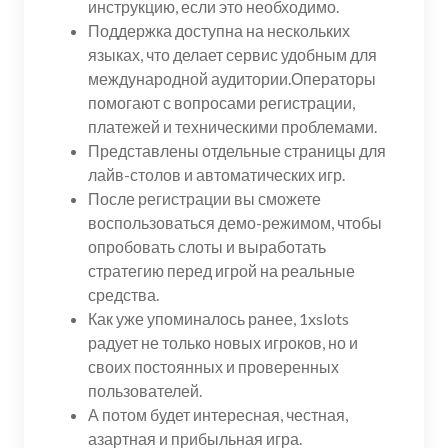
инструкцию, если это необходимо.
Поддержка доступна на нескольких
языках, что делает сервис удобным для
международной аудитории.Операторы
помогают с вопросами регистрации,
платежей и техническими проблемами.
Представлены отдельные страницы для
лайв-столов и автоматических игр.
После регистрации вы сможете
воспользоваться демо-режимом, чтобы
опробовать слоты и выработать
стратегию перед игрой на реальные
средства.
Как уже упоминалось ранее, 1xslots
радует не только новых игроков, но и
своих постоянных и проверенных
пользователей.
А потом будет интересная, честная,
азартная и прибыльная игра.