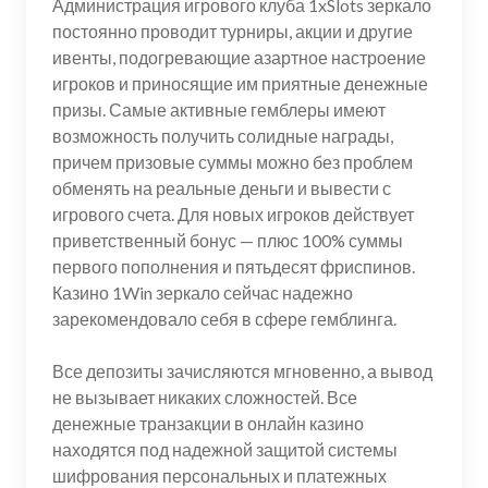
Администрация игрового клуба 1xSlots зеркало
постоянно проводит турниры, акции и другие
ивенты, подогревающие азартное настроение
игроков и приносящие им приятные денежные
призы. Самые активные гемблеры имеют
возможность получить солидные награды,
причем призовые суммы можно без проблем
обменять на реальные деньги и вывести с
игрового счета. Для новых игроков действует
приветственный бонус — плюс 100% суммы
первого пополнения и пятьдесят фриспинов.
Казино 1Win зеркало сейчас надежно
зарекомендовало себя в сфере гемблинга.
Все депозиты зачисляются мгновенно, а вывод
не вызывает никаких сложностей. Все
денежные транзакции в онлайн казино
находятся под надежной защитой системы
шифрования персональных и платежных