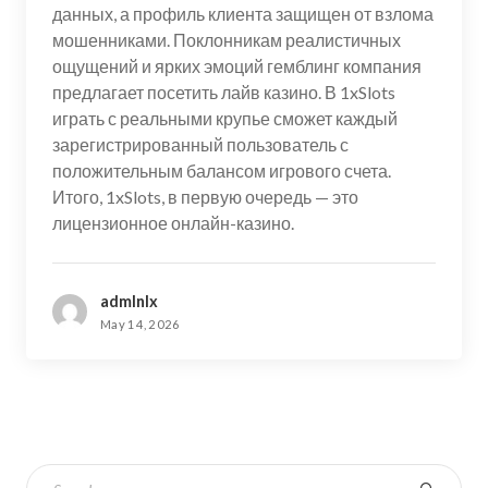
данных, а профиль клиента защищен от взлома
мошенниками. Поклонникам реалистичных
ощущений и ярких эмоций гемблинг компания
предлагает посетить лайв казино. В 1xSlots
играть с реальными крупье сможет каждый
зарегистрированный пользователь с
положительным балансом игрового счета.
Итого, 1xSlots, в первую очередь — это
лицензионное онлайн-казино.
admlnlx
May 14, 2026