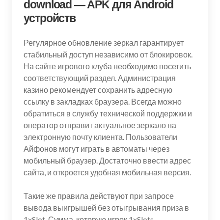
download — APK для Android
устройств
Регулярное обновление зеркал гарантирует
стабильный доступ независимо от блокировок.
На сайте игрового клуба необходимо посетить
соответствующий раздел. Администрация
казино рекомендует сохранить адресную
ссылку в закладках браузера. Всегда можно
обратиться в службу технической поддержки и
оператор отправит актуальное зеркало на
электронную почту клиента. Пользователи
Айфонов могут играть в автоматы через
мобильный браузер. Достаточно ввести адрес
сайта, и откроется удобная мобильная версия.
Такие же правила действуют при запросе
вывода выигрышей без отыгрывания приза в
1xSlot. Сумма, которую игрок 1xSlots