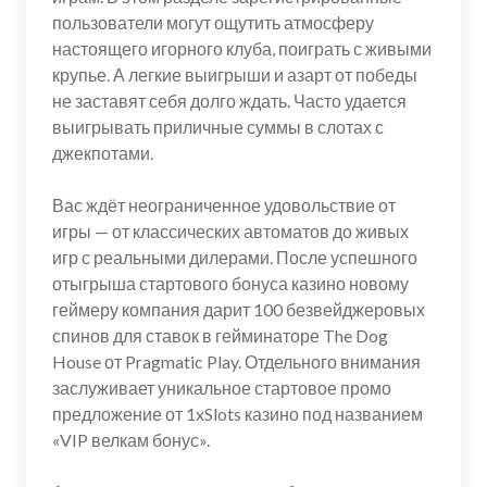
пользователи могут ощутить атмосферу
настоящего игорного клуба, поиграть с живыми
крупье. А легкие выигрыши и азарт от победы
не заставят себя долго ждать. Часто удается
выигрывать приличные суммы в слотах с
джекпотами.
Вас ждёт неограниченное удовольствие от
игры — от классических автоматов до живых
игр с реальными дилерами. После успешного
отыгрыша стартового бонуса казино новому
геймеру компания дарит 100 безвейджеровых
спинов для ставок в гейминаторе The Dog
House от Pragmatic Play. Отдельного внимания
заслуживает уникальное стартовое промо
предложение от 1xSlots казино под названием
«VIP велкам бонус».