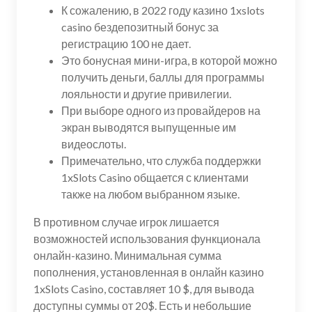
К сожалению, в 2022 году казино 1xslots
casino бездепозитный бонус за
регистрацию 100 не дает.
Это бонусная мини-игра, в которой можно
получить деньги, баллы для программы
лояльности и другие привилегии.
При выборе одного из провайдеров на
экран выводятся выпущенные им
видеослоты.
Примечательно, что служба поддержки
1xSlots Casino общается с клиентами
также на любом выбранном языке.
В противном случае игрок лишается
возможностей использования функционала
онлайн-казино. Минимальная сумма
пополнения, установленная в онлайн казино
1xSlots Casino, составляет 10 $, для вывода
доступны суммы от 20$. Есть и небольшие