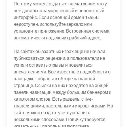
Поэтому может создаться впечатление, что у
неё довольно замороченный и непонятный
интерфейс. Если основной домен 1xSlots
недоступен, используйте зеркало или
установите приложение. Встроенная система
автоматически подключит рабочий адрес.
На сайтах об азартных играх еще не начали
публиковаться рецензии, а пользователи не
успели оставить отзывы и поделиться
впечатлениями. Все известные подробности о
площадке собраны в обзоре на данной
странице. Ссылки на них находятся на общей
панели навигации между большим баннером и
каталогом слотов. Есть разделы с live-
трансляциями, настольными и крэш-играми. На
сайте можно создать учетную запись
несколькими способами. Новичку требуется
указать email, пароль и валюту счета