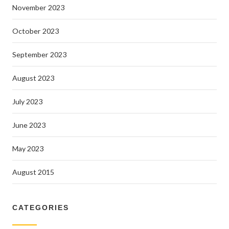
November 2023
October 2023
September 2023
August 2023
July 2023
June 2023
May 2023
August 2015
CATEGORIES