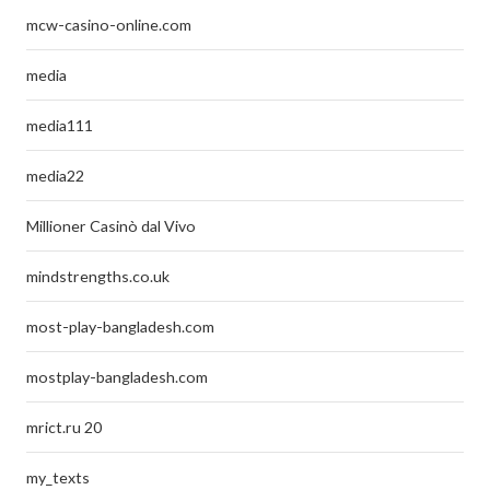
mcw-casino-online.com
media
media111
media22
Millioner Casinò dal Vivo
mindstrengths.co.uk
most-play-bangladesh.com
mostplay-bangladesh.com
mrict.ru 20
my_texts