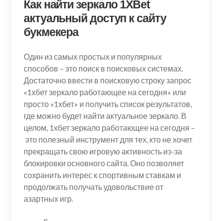
Как найти зеркало 1XBet
актуальный доступ к сайту
букмекера
Один из самых простых и популярных
способов – это поиск в поисковых системах.
Достаточно ввести в поисковую строку запрос
«1хбет зеркало работающее на сегодня» или
просто «1хбет» и получить список результатов,
где можно будет найти актуальное зеркало. В
целом, 1хбет зеркало работающее на сегодня –
это полезный инструмент для тех, кто не хочет
прекращать свою игровую активность из-за
блокировки основного сайта. Оно позволяет
сохранить интерес к спортивным ставкам и
продолжать получать удовольствие от
азартных игр.