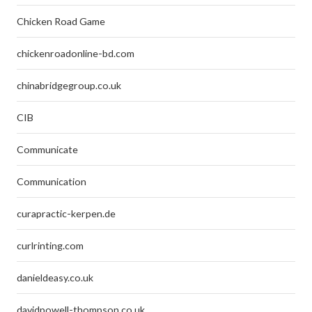
Chicken Road Game
chickenroadonline-bd.com
chinabridgegroup.co.uk
CIB
Communicate
Communication
curapractic-kerpen.de
curlrinting.com
danieldeasy.co.uk
davidpowell-thompson.co.uk