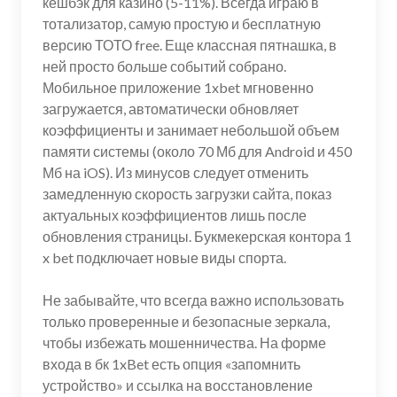
кешбэк для казино (5-11%). Всегда играю в
тотализатор, самую простую и бесплатную
версию ТОТО free. Еще классная пятнашка, в
ней просто больше событий собрано.
Мобильное приложение 1xbet мгновенно
загружается, автоматически обновляет
коэффициенты и занимает небольшой объем
памяти системы (около 70 Мб для Android и 450
Мб на iOS). Из минусов следует отменить
замедленную скорость загрузки сайта, показ
актуальных коэффициентов лишь после
обновления страницы. Букмекерская контора 1
x bet подключает новые виды спорта.
Не забывайте, что всегда важно использовать
только проверенные и безопасные зеркала,
чтобы избежать мошенничества. На форме
входа в бк 1xBet есть опция «запомнить
устройство» и ссылка на восстановление