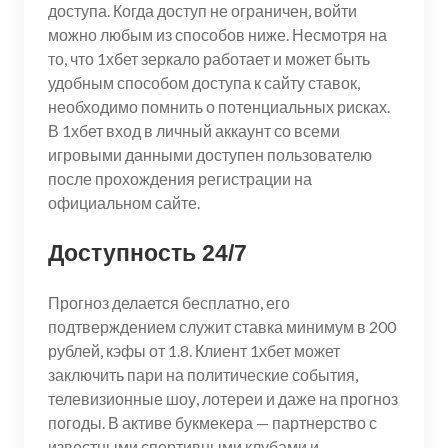
доступа. Когда доступ не ограничен, войти
можно любым из способов ниже. Несмотря на
то, что 1хбет зеркало работает и может быть
удобным способом доступа к сайту ставок,
необходимо помнить о потенциальных рисках.
В 1хбет вход в личный аккаунт со всеми
игровыми данными доступен пользователю
после прохождения регистрации на
официальном сайте.
Доступность 24/7
Прогноз делается бесплатно, его
подтверждением служит ставка минимум в 200
рублей, кэфы от 1.8. Клиент 1хбет может
заключить пари на политические события,
телевизионные шоу, лотереи и даже на прогноз
погоды. В активе букмекера — партнерство с
известными спортивными клубами и