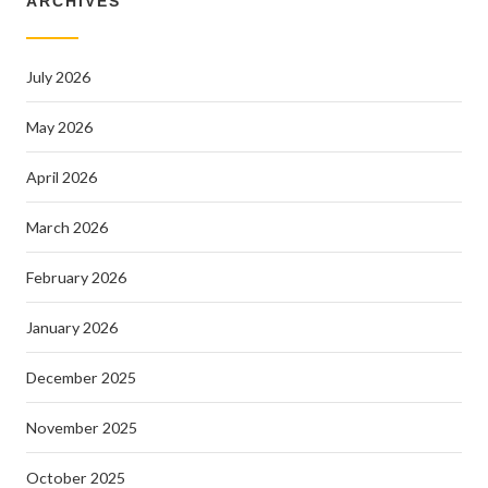
ARCHIVES
July 2026
May 2026
April 2026
March 2026
February 2026
January 2026
December 2025
November 2025
October 2025