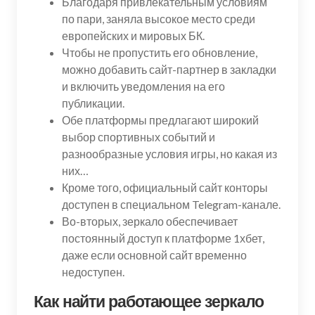
Благодаря привлекательным условиям
по пари, заняла высокое место среди
европейских и мировых БК.
Чтобы не пропустить его обновление,
можно добавить сайт-партнер в закладки
и включить уведомления на его
публикации.
Обе платформы предлагают широкий
выбор спортивных событий и
разнообразные условия игры, но какая из
них…
Кроме того, официальный сайт конторы
доступен в специальном Telegram-канале.
Во-вторых, зеркало обеспечивает
постоянный доступ к платформе 1хбет,
даже если основной сайт временно
недоступен.
Как найти работающее зеркало