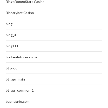
BingoBongoStars Casino
Binnarybet Casino
blog
blog_4
blog111
brokenfutures.co.uk
bt prod
bt_,apr_main
bt_apr_common_1
buendiario.com