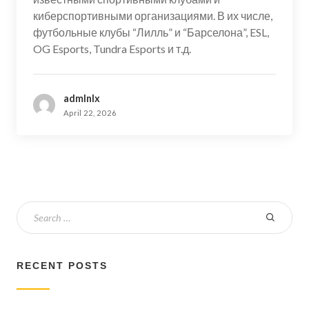
киберспортивными организациями. В их числе,
футбольные клубы “Лилль” и “Барселона”, ESL,
OG Esports, Tundra Esports и т.д.
admlnlx
April 22, 2026
RECENT POSTS