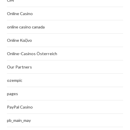
OM
Online Casino
online casino canada
Online Καζίνο
Online-Casinos Österreich
Our Partners
ozempic
pages
PayPal Casino
pb_main_may