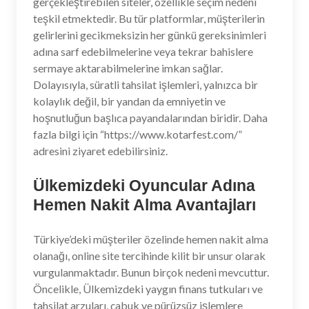
gerçekleştirebilen siteler, özellikle seçim nedeni
teşkil etmektedir. Bu tür platformlar, müşterilerin
gelirlerini gecikmeksizin her günkü gereksinimleri
adına sarf edebilmelerine veya tekrar bahislere
sermaye aktarabilmelerine imkan sağlar.
Dolayısıyla, süratli tahsilat işlemleri, yalnızca bir
kolaylık değil, bir yandan da emniyetin ve
hoşnutluğun başlıca payandalarından biridir. Daha
fazla bilgi için “https://www.kotarfest.com/”
adresini ziyaret edebilirsiniz.
Ülkemizdeki Oyuncular Adına
Hemen Nakit Alma Avantajları
Türkiye’deki müşteriler özelinde hemen nakit alma
olanağı, online site tercihinde kilit bir unsur olarak
vurgulanmaktadır. Bunun birçok nedeni mevcuttur.
Öncelikle, Ülkemizdeki yaygın finans tutkuları ve
tahsilat arzuları, çabuk ve pürüzsüz işlemlere