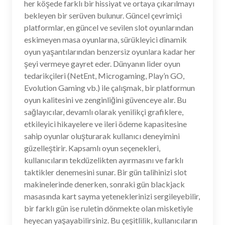
her köşede farklı bir hissiyat ve ortaya çıkarılmayı
bekleyen bir serüven bulunur. Güncel çevrimiçi
platformlar, en güncel ve sevilen slot oyunlarından
eskimeyen masa oyunlarına, sürükleyici dinamik
oyun yaşantılarından benzersiz oyunlara kadar her
şeyi vermeye gayret eder. Dünyanın lider oyun
tedarikçileri (NetEnt, Microgaming, Play’n GO,
Evolution Gaming vb.) ile çalışmak, bir platformun
oyun kalitesini ve zenginliğini güvenceye alır. Bu
sağlayıcılar, devamlı olarak yenilikçi grafiklere,
etkileyici hikayelere ve ileri ödeme kapasitesine
sahip oyunlar oluşturarak kullanıcı deneyimini
güzelleştirir. Kapsamlı oyun seçenekleri,
kullanıcıların tekdüzelikten ayırmasını ve farklı
taktikler denemesini sunar. Bir gün talihinizi slot
makinelerinde denerken, sonraki gün blackjack
masasında kart sayma yeteneklerinizi sergileyebilir,
bir farklı gün ise ruletin dönmekte olan misketiyle
heyecan yaşayabilirsiniz. Bu çeşitlilik, kullanıcıların