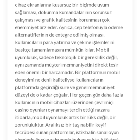
cihaz ekranlarına kusursuz bir biçimde uyum
sağlaması, dokunma kumandalarının sorunsuz
çalışması ve grafik kalitesinin korunması çok
ehemmiyet arz eder. Ayrıca, cep telefonuyla ödeme
alternatiflerinin de entegre edilmiş olması,
kullanıcıların para yatırma ve çekme işlemlerini
basitçe tamamlamasını mümkün kılar. Mobil
uyumluluk, sadece teknolojik bir gereklilik değil,
aynı zamanda müşteri memnuniyetini direkt tesir
eden önemli bir harcamadır. Bir platformun mobil
deneyimi ne denli kaliteliyse, kullanıcıların
platformda geçirdiği süre ve genel memnuniyet
düzeyi de o kadar çoğalır. Her geçen gün daha fazla
kullanıcının mobil cihazları üzerinden çevrimiçi
casino oyunları oynamayı tercih ettiği nazara
itibarla, mobil uyumluluk artık bir lüks değil, bir
zorunluluktur. Aralıksız bir taşınabilir keyif
tecrübesi sunan platformlar, istikbalin sanal oyun
aleminde öncü pozisyonda bulunacaktır. Müşteri