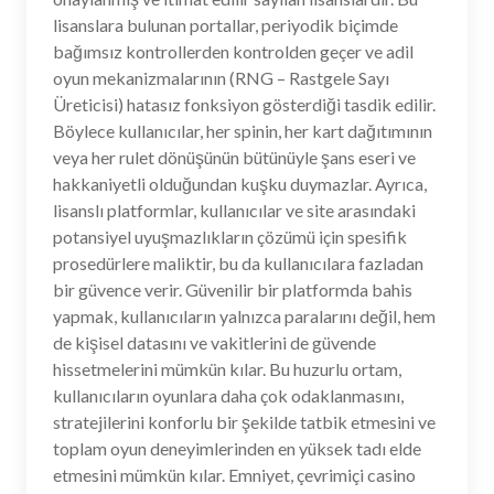
lisanslara bulunan portallar, periyodik biçimde
bağımsız kontrollerden kontrolden geçer ve adil
oyun mekanizmalarının (RNG – Rastgele Sayı
Üreticisi) hatasız fonksiyon gösterdiği tasdik edilir.
Böylece kullanıcılar, her spinin, her kart dağıtımının
veya her rulet dönüşünün bütünüyle şans eseri ve
hakkaniyetli olduğundan kuşku duymazlar. Ayrıca,
lisanslı platformlar, kullanıcılar ve site arasındaki
potansiyel uyuşmazlıkların çözümü için spesifik
prosedürlere maliktir, bu da kullanıcılara fazladan
bir güvence verir. Güvenilir bir platformda bahis
yapmak, kullanıcıların yalnızca paralarını değil, hem
de kişisel datasını ve vakitlerini de güvende
hissetmelerini mümkün kılar. Bu huzurlu ortam,
kullanıcıların oyunlara daha çok odaklanmasını,
stratejilerini konforlu bir şekilde tatbik etmesini ve
toplam oyun deneyimlerinden en yüksek tadı elde
etmesini mümkün kılar. Emniyet, çevrimiçi casino