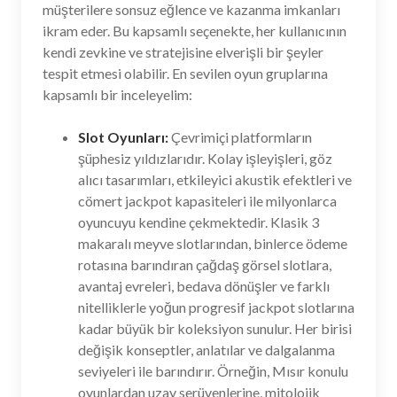
müşterilere sonsuz eğlence ve kazanma imkanları
ikram eder. Bu kapsamlı seçenekte, her kullanıcının
kendi zevkine ve stratejisine elverişli bir şeyler
tespit etmesi olabilir. En sevilen oyun gruplarına
kapsamlı bir inceleyelim:
Slot Oyunları:
Çevrimiçi platformların
şüphesiz yıldızlarıdır. Kolay işleyişleri, göz
alıcı tasarımları, etkileyici akustik efektleri ve
cömert jackpot kapasiteleri ile milyonlarca
oyuncuyu kendine çekmektedir. Klasik 3
makaralı meyve slotlarından, binlerce ödeme
rotasına barındıran çağdaş görsel slotlara,
avantaj evreleri, bedava dönüşler ve farklı
nitelliklerle yoğun progresif jackpot slotlarına
kadar büyük bir koleksiyon sunulur. Her birisi
değişik konseptler, anlatılar ve dalgalanma
seviyeleri ile barındırır. Örneğin, Mısır konulu
oyunlardan uzay serüvenlerine, mitolojik