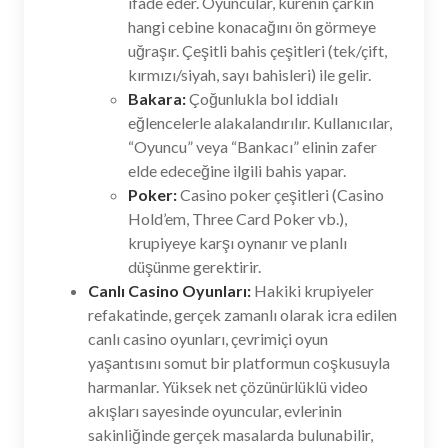
ifade eder. Oyuncular, kürenin çarkın
hangi cebine konacağını ön görmeye
uğraşır. Çeşitli bahis çeşitleri (tek/çift,
kırmızı/siyah, sayı bahisleri) ile gelir.
Bakara:
Çoğunlukla bol iddialı
eğlencelerle alakalandırılır. Kullanıcılar,
“Oyuncu” veya “Bankacı” elinin zafer
elde edeceğine ilgili bahis yapar.
Poker:
Casino poker çeşitleri (Casino
Hold’em, Three Card Poker vb.),
krupiyeye karşı oynanır ve planlı
düşünme gerektirir.
Canlı Casino Oyunları:
Hakiki krupiyeler
refakatinde, gerçek zamanlı olarak icra edilen
canlı casino oyunları, çevrimiçi oyun
yaşantısını somut bir platformun coşkusuyla
harmanlar. Yüksek net çözünürlüklü video
akışları sayesinde oyuncular, evlerinin
sakinliğinde gerçek masalarda bulunabilir,