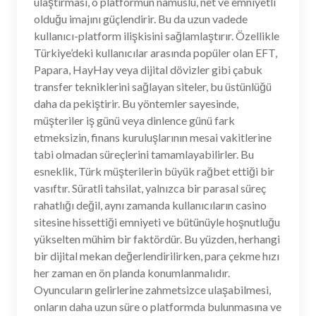
ulaştırması, o platformun namuslu, net ve emniyetli
olduğu imajını güçlendirir. Bu da uzun vadede
kullanıcı-platform ilişkisini sağlamlaştırır. Özellikle
Türkiye’deki kullanıcılar arasında popüler olan EFT,
Papara, HayHay veya dijital dövizler gibi çabuk
transfer tekniklerini sağlayan siteler, bu üstünlüğü
daha da pekiştirir. Bu yöntemler sayesinde,
müşteriler iş günü veya dinlence günü fark
etmeksizin, finans kuruluşlarının mesai vakitlerine
tabi olmadan süreçlerini tamamlayabilirler. Bu
esneklik, Türk müşterilerin büyük rağbet ettiği bir
vasıftır. Süratli tahsilat, yalnızca bir parasal süreç
rahatlığı değil, aynı zamanda kullanıcıların casino
sitesine hissettiği emniyeti ve bütünüyle hoşnutluğu
yükselten mühim bir faktördür. Bu yüzden, herhangi
bir dijital mekan değerlendirilirken, para çekme hızı
her zaman en ön planda konumlanmalıdır.
Oyuncuların gelirlerine zahmetsizce ulaşabilmesi,
onların daha uzun süre o platformda bulunmasına ve