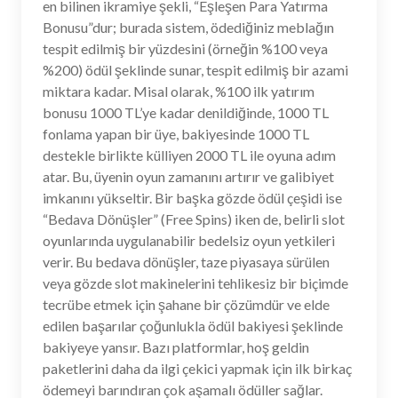
en bilinen ikramiye şekli, “Eşleşen Para Yatırma
Bonusu”dur; burada sistem, ödediğiniz meblağın
tespit edilmiş bir yüzdesini (örneğin %100 veya
%200) ödül şeklinde sunar, tespit edilmiş bir azami
miktara kadar. Misal olarak, %100 ilk yatırım
bonusu 1000 TL’ye kadar denildiğinde, 1000 TL
fonlama yapan bir üye, bakiyesinde 1000 TL
destekle birlikte külliyen 2000 TL ile oyuna adım
atar. Bu, üyenin oyun zamanını artırır ve galibiyet
imkanını yükseltir. Bir başka gözde ödül çeşidi ise
“Bedava Dönüşler” (Free Spins) iken de, belirli slot
oyunlarında uygulanabilir bedelsiz oyun yetkileri
verir. Bu bedava dönüşler, taze piyasaya sürülen
veya gözde slot makinelerini tehlikesiz bir biçimde
tecrübe etmek için şahane bir çözümdür ve elde
edilen başarılar çoğunlukla ödül bakiyesi şeklinde
bakiyeye yansır. Bazı platformlar, hoş geldin
paketlerini daha da ilgi çekici yapmak için ilk birkaç
ödemeyi barındıran çok aşamalı ödüller sağlar.