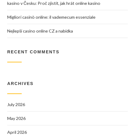
kasino v Česku: Proč zjistit, jak hrát online kasino
Migliori casinò online: il vademecum essenziale
Nejlepší casino online CZ a nabídka
RECENT COMMENTS
ARCHIVES
July 2026
May 2026
April 2026