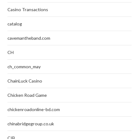
Casino Transactions
catalog
cavemantheband.com
CH
ch_common_may
ChainLuck Casino
Chicken Road Game
chickenroadonline-bd.com
chinabridgegroup.co.uk
CIB