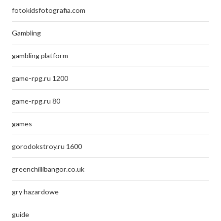
fotokidsfotografia.com
Gambling
gambling platform
game-rpg.ru 1200
game-rpg.ru 80
games
gorodokstroy.ru 1600
greenchillibangor.co.uk
gry hazardowe
guide