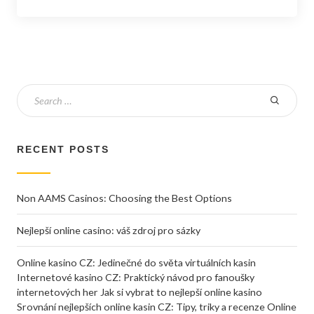
RECENT POSTS
Non AAMS Casinos: Choosing the Best Options
Nejlepší online casino: váš zdroj pro sázky
Online kasino CZ: Jedinečné do světa virtuálních kasin
Internetové kasino CZ: Praktický návod pro fanoušky
internetových her Jak si vybrat to nejlepší online kasino
Srovnání nejlepších online kasin CZ: Tipy, triky a recenze Online