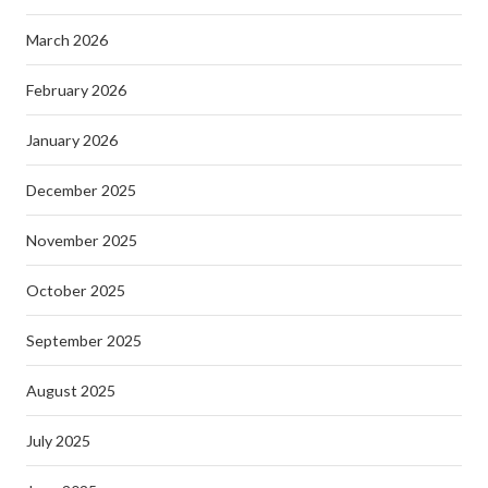
March 2026
February 2026
January 2026
December 2025
November 2025
October 2025
September 2025
August 2025
July 2025