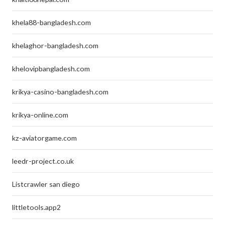
khela88-bangladesh.com
khelaghor-bangladesh.com
khelovipbangladesh.com
krikya-casino-bangladesh.com
krikya-online.com
kz-aviatorgame.com
leedr-project.co.uk
Listcrawler san diego
littletools.app2