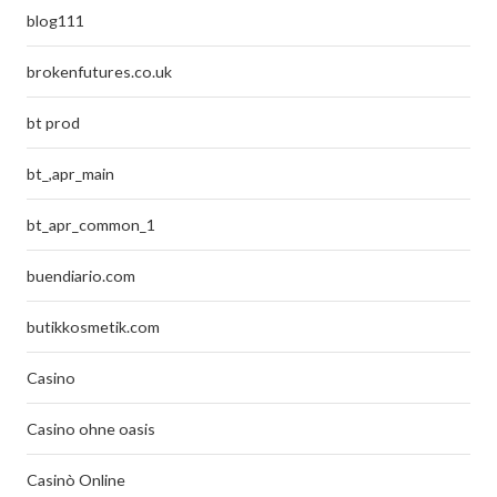
blog111
brokenfutures.co.uk
bt prod
bt_,apr_main
bt_apr_common_1
buendiario.com
butikkosmetik.com
Casino
Casino ohne oasis
Casinò Online