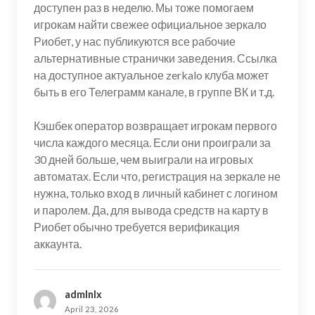
доступен раз в неделю. Мы тоже помогаем
игрокам найти свежее официальное зеркало
Риобет, у нас публикуются все рабочие
альтернативные странички заведения. Ссылка
на доступное актуальное zerkalo клуба может
быть в его Телеграмм канале, в группе ВК и т.д.
Кэшбек оператор возвращает игрокам первого
числа каждого месяца. Если они проиграли за
30 дней больше, чем выиграли на игровых
автоматах. Если что, регистрация на зеркале не
нужна, только вход в личный кабинет с логином
и паролем. Да, для вывода средств на карту в
Риобет обычно требуется верификация
аккаунта.
admlnlx
April 23, 2026