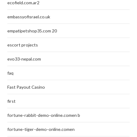
ecofield.com.ar2
embassyofisrael.co.uk
empatipetshop35.com 20
escort projects
evo33-nepal.com
faq
Fast Payout Casino
first
fortune-rabbit-demo-online.comen b
fortune-tiger-demo-online.comen