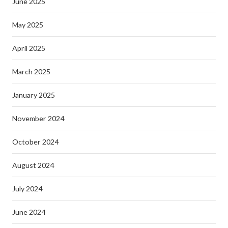
June 2025
May 2025
April 2025
March 2025
January 2025
November 2024
October 2024
August 2024
July 2024
June 2024