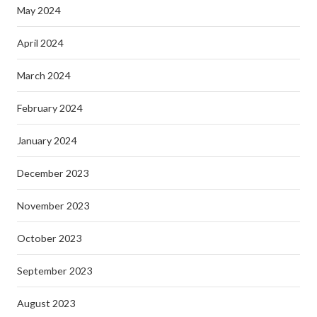
May 2024
April 2024
March 2024
February 2024
January 2024
December 2023
November 2023
October 2023
September 2023
August 2023