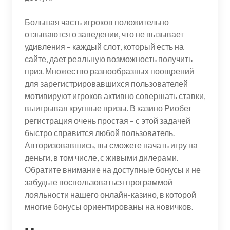
Большая часть игроков положительно
отзываются о заведении, что не вызывает
удивления – каждый слот, который есть на
сайте, дает реальную возможность получить
приз. Множество разнообразных поощрений
для зарегистрировавшихся пользователей
мотивируют игроков активно совершать ставки,
выигрывая крупные призы. В казино Риобет
регистрация очень простая – с этой задачей
быстро справится любой пользователь.
Авторизовавшись, вы сможете начать игру на
деньги, в том числе, с живыми дилерами.
Обратите внимание на доступные бонусы и не
забудьте воспользоваться программой
лояльности нашего онлайн-казино, в которой
многие бонусы ориентированы на новичков.