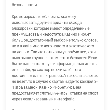
безопасности.
Кроме зеркал, гемблеры также могут
использовать другие варианты обхода
блокировки, которые имеют определенные
преимущества и недостатки. Казино Риобет
большое, достаточный выбор не только слотов,
но и в лайв много чего нового и экзотического
на деньги. Так что потихоньку пробую все, хотя
выигрыши крупнее покаместь в блэкджек. Если
бы не нашел толковую информацию как играть
его в лайв, до сих пор не считал бы его
достойным для выигрышей. А так если в слотах
не везет, то в случае с картами, где-то каждая 3-
4 игра за мной. Казино Риобет Украина
предоставляет слоты, live-игры, ставки на спорт
через локализованный интерфейс.