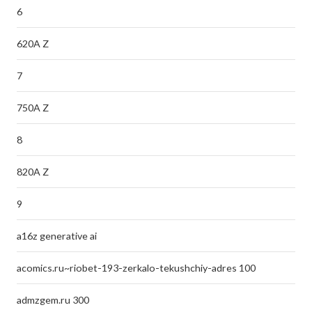
6
620A Z
7
750A Z
8
820A Z
9
a16z generative ai
acomics.ru~riobet-193-zerkalo-tekushchiy-adres 100
admzgem.ru 300