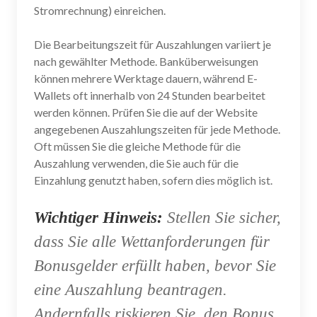
Stromrechnung) einreichen.
Die Bearbeitungszeit für Auszahlungen variiert je
nach gewählter Methode. Banküberweisungen
können mehrere Werktage dauern, während E-
Wallets oft innerhalb von 24 Stunden bearbeitet
werden können. Prüfen Sie die auf der Website
angegebenen Auszahlungszeiten für jede Methode.
Oft müssen Sie die gleiche Methode für die
Auszahlung verwenden, die Sie auch für die
Einzahlung genutzt haben, sofern dies möglich ist.
Wichtiger Hinweis:
Stellen Sie sicher,
dass Sie alle Wettanforderungen für
Bonusgelder erfüllt haben, bevor Sie
eine Auszahlung beantragen.
Andernfalls riskieren Sie, den Bonus