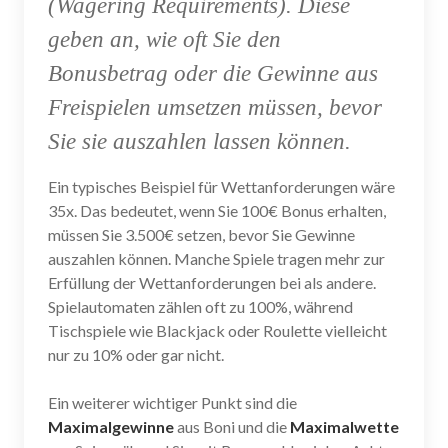
(Wagering Requirements). Diese
geben an, wie oft Sie den
Bonusbetrag oder die Gewinne aus
Freispielen umsetzen müssen, bevor
Sie sie auszahlen lassen können.
Ein typisches Beispiel für Wettanforderungen wäre
35x. Das bedeutet, wenn Sie 100€ Bonus erhalten,
müssen Sie 3.500€ setzen, bevor Sie Gewinne
auszahlen können. Manche Spiele tragen mehr zur
Erfüllung der Wettanforderungen bei als andere.
Spielautomaten zählen oft zu 100%, während
Tischspiele wie Blackjack oder Roulette vielleicht
nur zu 10% oder gar nicht.
Ein weiterer wichtiger Punkt sind die
Maximalgewinne
aus Boni und die
Maximalwette