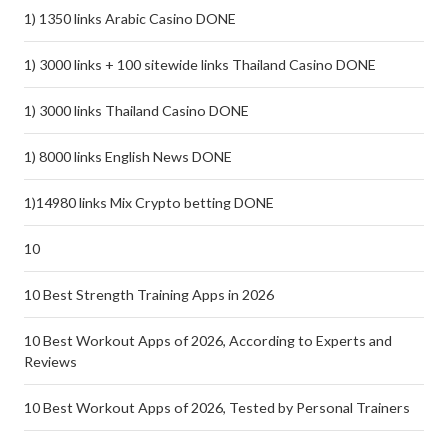
1) 1350 links Arabic Casino DONE
1) 3000 links + 100 sitewide links Thailand Casino DONE
1) 3000 links Thailand Casino DONE
1) 8000 links English News DONE
1)14980 links Mix Crypto betting DONE
10
10 Best Strength Training Apps in 2026
10 Best Workout Apps of 2026, According to Experts and
Reviews
10 Best Workout Apps of 2026, Tested by Personal Trainers