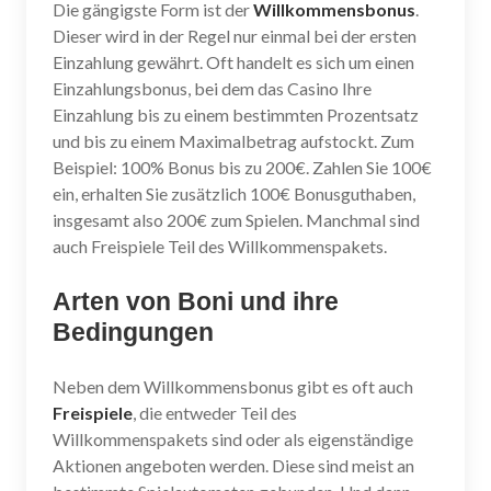
Die gängigste Form ist der
Willkommensbonus
.
Dieser wird in der Regel nur einmal bei der ersten
Einzahlung gewährt. Oft handelt es sich um einen
Einzahlungsbonus, bei dem das Casino Ihre
Einzahlung bis zu einem bestimmten Prozentsatz
und bis zu einem Maximalbetrag aufstockt. Zum
Beispiel: 100% Bonus bis zu 200€. Zahlen Sie 100€
ein, erhalten Sie zusätzlich 100€ Bonusguthaben,
insgesamt also 200€ zum Spielen. Manchmal sind
auch Freispiele Teil des Willkommenspakets.
Arten von Boni und ihre
Bedingungen
Neben dem Willkommensbonus gibt es oft auch
Freispiele
, die entweder Teil des
Willkommenspakets sind oder als eigenständige
Aktionen angeboten werden. Diese sind meist an