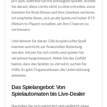
pro Spin, während Sie mit Bonusgeld spielen. Achten
Sie darauf, diese Limits nicht zu überschreiten, sonst
könnten Sie Ihren Bonus und Ihre Gewinne verlieren.
Ich empfehle Ihnen, sich an die Spiele mit hoher RTP
(Return to Player) zu halten, um Ihre Chancen zu
verbessern.
Und denken Sie daran: Glücksspiel sollte Spaß
machen und nicht zur finanziellen Belastung
werden. Setzen Sie sich Limits und spielen Sie
verantwortungsbewusst. Wenn Sie das Gefühl
haben, dass das Spielen zu viel wird, suchen Sie
Hilfe. Es gibt Organisationen, die Unterstützung
anbieten.
Das Spielangebot: Von
Spielautomaten bis Live-Dealer
Nachdem Sie sich registriert und vielleicht einen