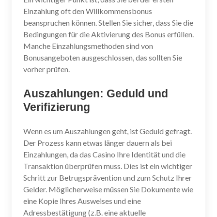
Einzahlung oft den Willkommensbonus
beanspruchen können. Stellen Sie sicher, dass Sie die
Bedingungen für die Aktivierung des Bonus erfüllen.
Manche Einzahlungsmethoden sind von
Bonusangeboten ausgeschlossen, das sollten Sie
vorher prüfen.
Auszahlungen: Geduld und
Verifizierung
Wenn es um Auszahlungen geht, ist Geduld gefragt.
Der Prozess kann etwas länger dauern als bei
Einzahlungen, da das Casino Ihre Identität und die
Transaktion überprüfen muss. Dies ist ein wichtiger
Schritt zur Betrugsprävention und zum Schutz Ihrer
Gelder. Möglicherweise müssen Sie Dokumente wie
eine Kopie Ihres Ausweises und eine
Adressbestätigung (z.B. eine aktuelle