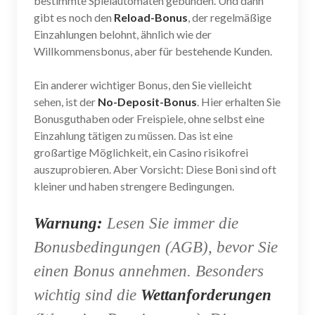
bestimmte Spielautomaten gebunden. Und dann
gibt es noch den
Reload-Bonus
, der regelmäßige
Einzahlungen belohnt, ähnlich wie der
Willkommensbonus, aber für bestehende Kunden.
Ein anderer wichtiger Bonus, den Sie vielleicht
sehen, ist der
No-Deposit-Bonus
. Hier erhalten Sie
Bonusguthaben oder Freispiele, ohne selbst eine
Einzahlung tätigen zu müssen. Das ist eine
großartige Möglichkeit, ein Casino risikofrei
auszuprobieren. Aber Vorsicht: Diese Boni sind oft
kleiner und haben strengere Bedingungen.
Warnung:
Lesen Sie immer die
Bonusbedingungen (AGB), bevor Sie
einen Bonus annehmen. Besonders
wichtig sind die
Wettanforderungen