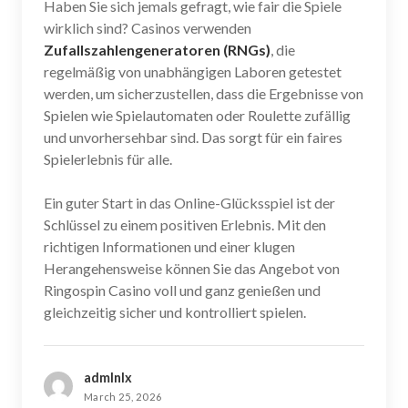
Haben Sie sich jemals gefragt, wie fair die Spiele
wirklich sind? Casinos verwenden
Zufallszahlengeneratoren (RNGs)
, die
regelmäßig von unabhängigen Laboren getestet
werden, um sicherzustellen, dass die Ergebnisse von
Spielen wie Spielautomaten oder Roulette zufällig
und unvorhersehbar sind. Das sorgt für ein faires
Spielerlebnis für alle.
Ein guter Start in das Online-Glücksspiel ist der
Schlüssel zu einem positiven Erlebnis. Mit den
richtigen Informationen und einer klugen
Herangehensweise können Sie das Angebot von
Ringospin Casino voll und ganz genießen und
gleichzeitig sicher und kontrolliert spielen.
admlnlx
March 25, 2026