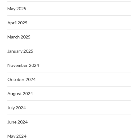
May 2025
April 2025
March 2025
January 2025
November 2024
October 2024
August 2024
July 2024
June 2024
May 2024