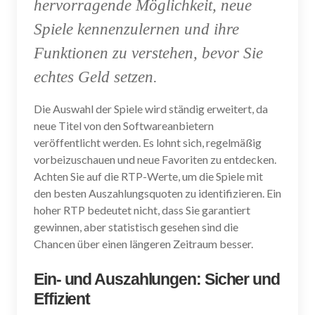
hervorragende Möglichkeit, neue
Spiele kennenzulernen und ihre
Funktionen zu verstehen, bevor Sie
echtes Geld setzen.
Die Auswahl der Spiele wird ständig erweitert, da
neue Titel von den Softwareanbietern
veröffentlicht werden. Es lohnt sich, regelmäßig
vorbeizuschauen und neue Favoriten zu entdecken.
Achten Sie auf die RTP-Werte, um die Spiele mit
den besten Auszahlungsquoten zu identifizieren. Ein
hoher RTP bedeutet nicht, dass Sie garantiert
gewinnen, aber statistisch gesehen sind die
Chancen über einen längeren Zeitraum besser.
Ein- und Auszahlungen: Sicher und
Effizient