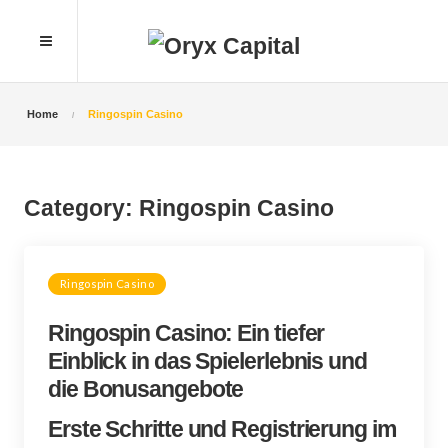
Home
Ringospin Casino
Category:
Ringospin Casino
Ringospin Casino
Ringospin Casino: Ein tiefer
Einblick in das Spielerlebnis und
die Bonusangebote
Erste Schritte und Registrierung im