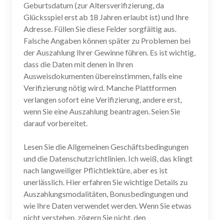
Geburtsdatum (zur Altersverifizierung, da
Glücksspiel erst ab 18 Jahren erlaubt ist) und Ihre
Adresse. Füllen Sie diese Felder sorgfältig aus.
Falsche Angaben können später zu Problemen bei
der Auszahlung Ihrer Gewinne führen. Es ist wichtig,
dass die Daten mit denen in Ihren
Ausweisdokumenten übereinstimmen, falls eine
Verifizierung nötig wird. Manche Plattformen
verlangen sofort eine Verifizierung, andere erst,
wenn Sie eine Auszahlung beantragen. Seien Sie
darauf vorbereitet.
Lesen Sie die Allgemeinen Geschäftsbedingungen
und die Datenschutzrichtlinien. Ich weiß, das klingt
nach langweiliger Pflichtlektüre, aber es ist
unerlässlich. Hier erfahren Sie wichtige Details zu
Auszahlungsmodalitäten, Bonusbedingungen und
wie Ihre Daten verwendet werden. Wenn Sie etwas
nicht verstehen, zögern Sie nicht, den