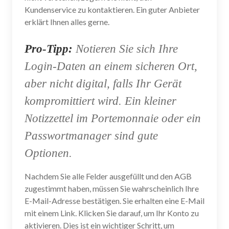
Kundenservice zu kontaktieren. Ein guter Anbieter
erklärt Ihnen alles gerne.
Pro-Tipp:
Notieren Sie sich Ihre
Login-Daten an einem sicheren Ort,
aber nicht digital, falls Ihr Gerät
kompromittiert wird. Ein kleiner
Notizzettel im Portemonnaie oder ein
Passwortmanager sind gute
Optionen.
Nachdem Sie alle Felder ausgefüllt und den AGB
zugestimmt haben, müssen Sie wahrscheinlich Ihre
E-Mail-Adresse bestätigen. Sie erhalten eine E-Mail
mit einem Link. Klicken Sie darauf, um Ihr Konto zu
aktivieren. Dies ist ein wichtiger Schritt, um