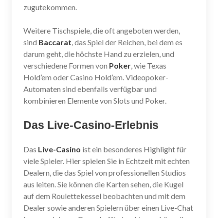
zugutekommen.
Weitere Tischspiele, die oft angeboten werden,
sind
Baccarat
, das Spiel der Reichen, bei dem es
darum geht, die höchste Hand zu erzielen, und
verschiedene Formen von
Poker
, wie Texas
Hold’em oder Casino Hold’em. Videopoker-
Automaten sind ebenfalls verfügbar und
kombinieren Elemente von Slots und Poker.
Das Live-Casino-Erlebnis
Das
Live-Casino
ist ein besonderes Highlight für
viele Spieler. Hier spielen Sie in Echtzeit mit echten
Dealern, die das Spiel von professionellen Studios
aus leiten. Sie können die Karten sehen, die Kugel
auf dem Roulettekessel beobachten und mit dem
Dealer sowie anderen Spielern über einen Live-Chat