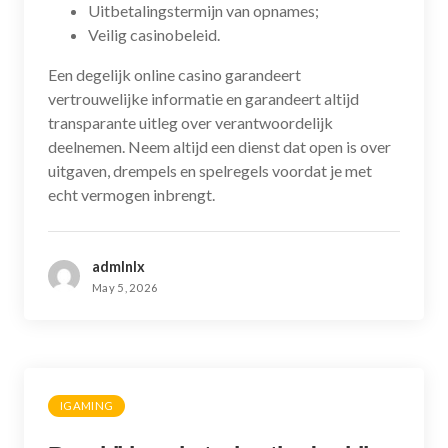
Uitbetalingstermijn van opnames;
Veilig casinobeleid.
Een degelijk online casino garandeert
vertrouwelijke informatie en garandeert altijd
transparante uitleg over verantwoordelijk
deelnemen. Neem altijd een dienst dat open is over
uitgaven, drempels en spelregels voordat je met
echt vermogen inbrengt.
admlnlx
May 5, 2026
IGAMING