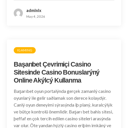
admlnlx
May 4, 2026
IGAMING
Başarıbet Çevrimiçi Casino
Sitesinde Casino Bonuslarýný
Online Akýlcý Kullanma
Başarıbet oyun portalýnda gerçek zamanlý casino
oyunlarý ile gelir saðlamak son derece kolaydýr.
Canlý oyun deneyimi sýrasýnda iþ planý, kuralcýlýk
ve bütçe kontrolü önemlidir. Başarı bet bahis sitesi,
þeffaf en çok tercih edilen casino siteleri arasýnda
var olur. Öte yandan hýzlý casino eriþim imkâný ve