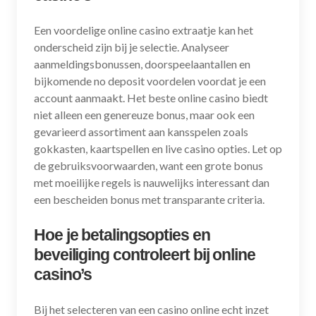
Een voordelige online casino extraatje kan het
onderscheid zijn bij je selectie. Analyseer
aanmeldingsbonussen, doorspeelaantallen en
bijkomende no deposit voordelen voordat je een
account aanmaakt. Het beste online casino biedt
niet alleen een genereuze bonus, maar ook een
gevarieerd assortiment aan kansspelen zoals
gokkasten, kaartspellen en live casino opties. Let op
de gebruiksvoorwaarden, want een grote bonus
met moeilijke regels is nauwelijks interessant dan
een bescheiden bonus met transparante criteria.
Hoe je betalingsopties en
beveiliging controleert bij online
casino’s
Bij het selecteren van een casino online echt inzet