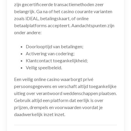
zijn gecertificeerde transactiemethoden zeer
belangrijk. Ga na of het casino courante varianten
zoals iDEAL, betalingskaart, of online
betaalplatforms accepteert. Aandachtspunten zijn
onder andere:
Doorlooptijd van betalingen;
Activering van codering;
Klantcontact toegankelijkheid;
Veilig speelbeleid.
Een veilig online casino waarborgt privé
persoonsgegevens en verschaft altijd toegankelijke
uitleg over verantwoord weddenschappen plaatsen.
Gebruik altijd een platform dat eerlijk is over
prijzen, drempels en voorwaarden voordat je
daadwerkelijk inzet inzet.