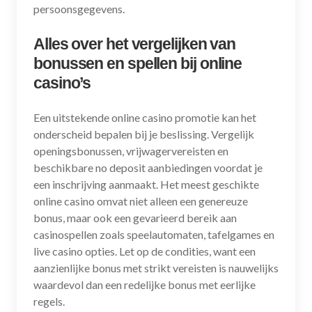
persoonsgegevens.
Alles over het vergelijken van
bonussen en spellen bij online
casino’s
Een uitstekende online casino promotie kan het
onderscheid bepalen bij je beslissing. Vergelijk
openingsbonussen, vrijwagervereisten en
beschikbare no deposit aanbiedingen voordat je
een inschrijving aanmaakt. Het meest geschikte
online casino omvat niet alleen een genereuze
bonus, maar ook een gevarieerd bereik aan
casinospellen zoals speelautomaten, tafelgames en
live casino opties. Let op de condities, want een
aanzienlijke bonus met strikt vereisten is nauwelijks
waardevol dan een redelijke bonus met eerlijke
regels.