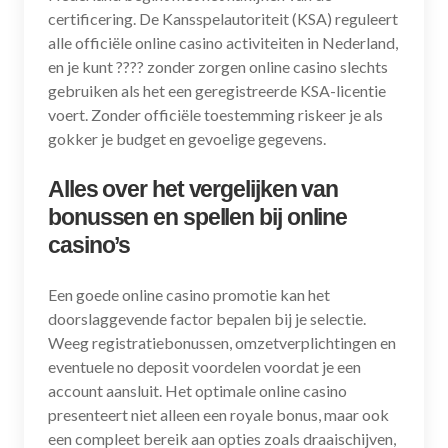
certificering. De Kansspelautoriteit (KSA) reguleert
alle officiële online casino activiteiten in Nederland,
en je kunt ???? zonder zorgen online casino slechts
gebruiken als het een geregistreerde KSA-licentie
voert. Zonder officiële toestemming riskeer je als
gokker je budget en gevoelige gegevens.
Alles over het vergelijken van
bonussen en spellen bij online
casino’s
Een goede online casino promotie kan het
doorslaggevende factor bepalen bij je selectie.
Weeg registratiebonussen, omzetverplichtingen en
eventuele no deposit voordelen voordat je een
account aansluit. Het optimale online casino
presenteert niet alleen een royale bonus, maar ook
een compleet bereik aan opties zoals draaischijven,