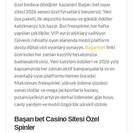
özel bedava dönüþler kazanýn! Başarı bet oyun
sitesi 2026 senesi özel fýrsatlarý benzersiz. Yeni
üye paketi, ilk depozito bonusu ve günlük ödüller
katýlmanýz için hazýr. Bol freespinler, her hafta
yapýlan çekiliþler, VIP ayrýcalýklarý saðlýyor.
Güvenli, ruhsatlý oyun alanýnda mobil platform
dostu dijital slot oyunlarý oynayýn.
Başarıbet
linki
üzerinden her zaman kayýtlý hesabýnýza
baðlanabilirsiniz. Yeni katýlým ödülleri ve 2026 yýlý
kapsamýnda her zaman aktif kampanyalarla ve en
avantajlý oyun platformu hemen burada!
Maksimum freespinler, yüksek ödeme yüzdesi
sunan slotlar ve mega jackpotlarla kazanç
potansiyelinizi artýrýn derhal ödemeler, gün boyu
canlý yardým ve mobil özgürlük sürekli sizinle.
Başarı bet Casino Sitesi Özel
Spinler