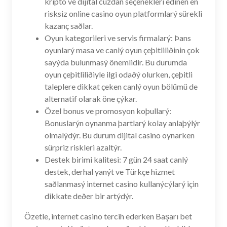
kripto ve dijital cüzdan seçenekleri edinen en
risksiz online casino oyun platformlarý sürekli
kazanç saðlar.
Oyun kategorileri ve servis firmalarý: Þans
oyunlarý masa ve canlý oyun çeþitliliðinin çok
sayýda bulunmasý önemlidir. Bu durumda
oyun çeþitliliðiyle ilgi odaðý olurken, çeþitli
taleplere dikkat çeken canlý oyun bölümü de
alternatif olarak öne çýkar.
Özel bonus ve promosyon koþullarý:
Bonuslarýn oynanma þartlarý kolay anlaþýlýr
olmalýdýr. Bu durum dijital casino oynarken
sürpriz riskleri azaltýr.
Destek birimi kalitesi: 7 gün 24 saat canlý
destek, derhal yanýt ve Türkçe hizmet
saðlanmasý internet casino kullanýcýlarý için
dikkate deðer bir artýdýr.
Özetle, internet casino tercih ederken Başarı bet