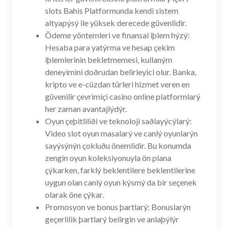
slots Bahis Platformunda kendi sistem
altyapýsý ile yüksek derecede güvenlidir.
Ödeme yöntemleri ve finansal iþlem hýzý:
Hesaba para yatýrma ve hesap çekim
iþlemlerinin bekletmemesi, kullaným
deneyimini doðrudan belirleyici olur. Banka,
kripto ve e-cüzdan türleri hizmet veren en
güvenilir çevrimiçi casino online platformlarý
her zaman avantajlýdýr.
Oyun çeþitliliði ve teknoloji saðlayýcýlarý:
Video slot oyun masalarý ve canlý oyunlarýn
sayýsýnýn çokluðu önemlidir. Bu konumda
zengin oyun koleksiyonuyla ön plana
çýkarken, farklý beklentilere beklentilerine
uygun olan canlý oyun kýsmý da bir seçenek
olarak öne çýkar.
Promosyon ve bonus þartlarý: Bonuslarýn
geçerlilik þartlarý belirgin ve anlaþýlýr