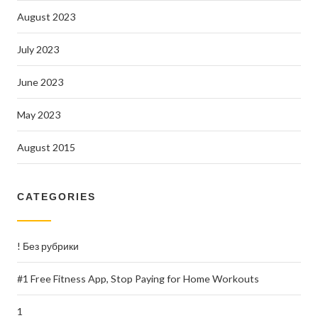
August 2023
July 2023
June 2023
May 2023
August 2015
CATEGORIES
! Без рубрики
#1 Free Fitness App, Stop Paying for Home Workouts
1