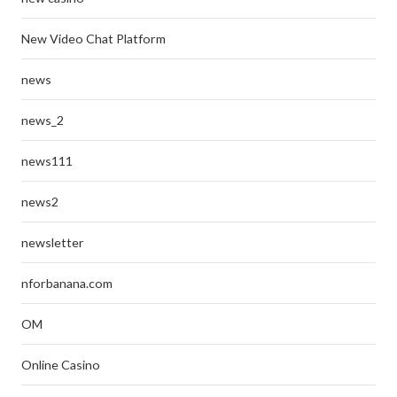
New Video Chat Platform
news
news_2
news111
news2
newsletter
nforbanana.com
OM
Online Casino