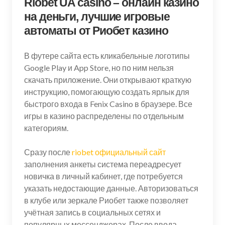
Riobet UA casino – онлайн казино
на деньги, лучшие игровые
автоматы от Риобет казино
В футере сайта есть кликабельные логотипы
Google Play и App Store, но по ним нельзя
скачать приложение. Они открывают краткую
инструкцию, помогающую создать ярлык для
быстрого входа в Fenix Casino в браузере. Все
игры в казино распределены по отдельным
категориям.
Сразу после
riobet официальный сайт
заполнения анкеты система переадресует
новичка в личный кабинет, где потребуется
указать недостающие данные. Авторизоваться
в клубе или зеркале Риобет также позволяет
учётная запись в социальных сетях и
популярных мессенджерах. После ввода