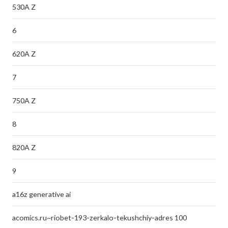
530A Z
6
620A Z
7
750A Z
8
820A Z
9
a16z generative ai
acomics.ru~riobet-193-zerkalo-tekushchiy-adres 100