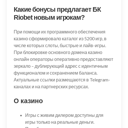
Какие бонусы предлагает БК
Riobet новым игрокам?
При помощи их программного обеспечения
казино сформировало каталог из 5200 игр, в
числе которых слоты, быстрые и лайв-игры.
При блокировке основного домена казино
онлайн операторы оперативно предоставляют
зеркало – дублирующий адрес с идентичным
функционалом и сохранением баланса.
Актуальные ссылки размещаются в Telegram-
каналах и на партнерских ресурсах.
О казино
Игры с живим дилером доступны для
игры только на реальные деньги.