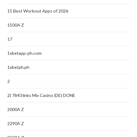
15 Best Workout Apps of 2026
1500A Z
17
1xbetapp-ph.com
1xbetph.ph
2
2) 7843 links Mix Casino (DE) DONE
2000A Z
2290A Z