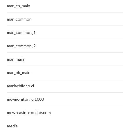
mar_ch_main
mar_common
mar_common_1
mar_common_2
mar_main
mar_pb_main
mariachiloco.cl
mc-monitor.ru 1000
mcw-casino-online.com
media