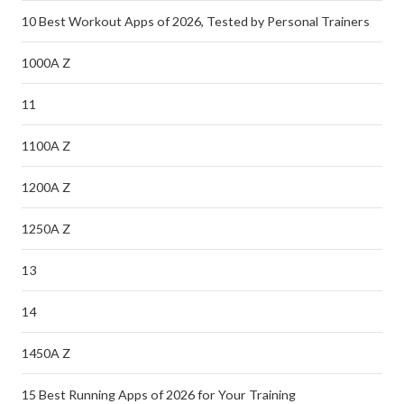
10 Best Workout Apps of 2026, Tested by Personal Trainers
1000A Z
11
1100A Z
1200A Z
1250A Z
13
14
1450A Z
15 Best Running Apps of 2026 for Your Training