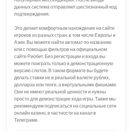
данных система отправляет шестизначный код
подтверждения.
Это делает комфортным нахождение на сайте
игроков из разных стран, в том числе Европы и
Азии. Вы можете найти автомат по названию
или с помощью фильтров на официальном
сайте Риобет. Без регистрации и входа вы
можете поиграть только в демонстрационную
версию слотов. В таком формате вы будете
делать ставки не в реальной валюте рублях,
долларах или тенге, а виртуальными фишками.
Они не имеют реальной ценности и нужны
просто для демонстрации хода игры. Также мы
рекомендуем подписаться на социальные сети
онлайн казино, в частности на канал в
Телеграме.