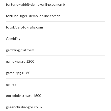
fortune-rabbit-demo-online.comen b
fortune-tiger-demo-online.comen
fotokidsfotografia.com
Gambling
gambling platform
game-rpg.ru 1200
game-rpg.ru 80
games
gorodokstroy.ru 1600
greenchillibangor.co.uk