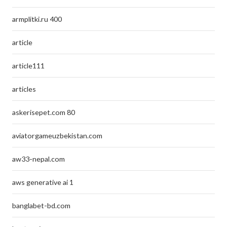
armplitki.ru 400
article
article111
articles
askerisepet.com 80
aviatorgameuzbekistan.com
aw33-nepal.com
aws generative ai 1
banglabet-bd.com