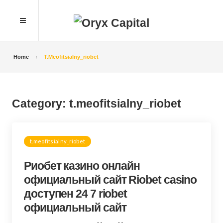
Home
T.meofitsialny_riobet
Category:
t.meofitsialny_riobet
t.meofitsialny_riobet
Риобет казино онлайн
официальный сайт Riobet casino
доступен 24 7 riobet
официальный сайт