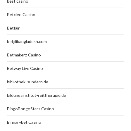
best casino
Betcleo Casino
Betfair
betjilibangladesh.com
Betmakerz Casino
Betway Live Casino
bibliothek-sundern.de
bildungsinstitut-reittherapie.de
BingoBongoStars Casino
Binnarybet Casino