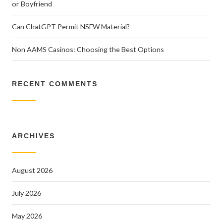
or Boyfriend
Can ChatGPT Permit NSFW Material?
Non AAMS Casinos: Choosing the Best Options
RECENT COMMENTS
ARCHIVES
August 2026
July 2026
May 2026