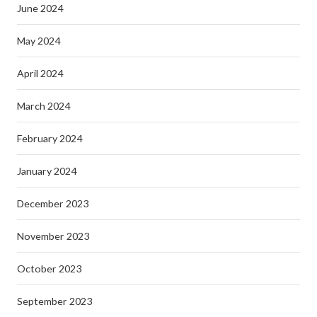
June 2024
May 2024
April 2024
March 2024
February 2024
January 2024
December 2023
November 2023
October 2023
September 2023