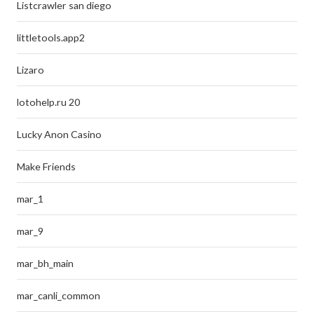
Listcrawler san diego
littletools.app2
Lizaro
lotohelp.ru 20
Lucky Anon Casino
Make Friends
mar_1
mar_9
mar_bh_main
mar_canli_common