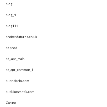
blog
blog_4
blog111
brokenfutures.co.uk
bt prod
bt_,apr_main
bt_apr_common_1
buendiario.com
butikkosmetik.com
Casino