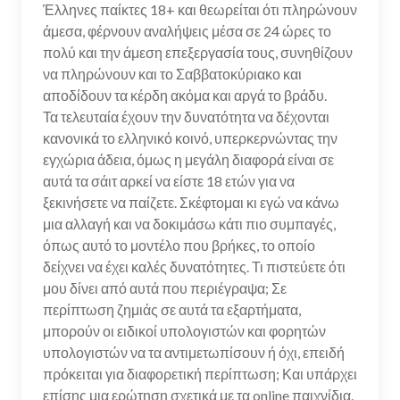
Έλληνες παίκτες 18+ και θεωρείται ότι πληρώνουν
άμεσα, φέρνουν αναλήψεις μέσα σε 24 ώρες το
πολύ και την άμεση επεξεργασία τους, συνηθίζουν
να πληρώνουν και το Σαββατοκύριακο και
αποδίδουν τα κέρδη ακόμα και αργά το βράδυ.
Τα τελευταία έχουν την δυνατότητα να δέχονται
κανονικά το ελληνικό κοινό, υπερκερνώντας την
εγχώρια άδεια, όμως η μεγάλη διαφορά είναι σε
αυτά τα σάιτ αρκεί να είστε 18 ετών για να
ξεκινήσετε να παίζετε. Σκέφτομαι κι εγώ να κάνω
μια αλλαγή και να δοκιμάσω κάτι πιο συμπαγές,
όπως αυτό το μοντέλο που βρήκες, το οποίο
δείχνει να έχει καλές δυνατότητες. Τι πιστεύετε ότι
μου δίνει από αυτά που περιέγραψα; Σε
περίπτωση ζημιάς σε αυτά τα εξαρτήματα,
μπορούν οι ειδικοί υπολογιστών και φορητών
υπολογιστών να τα αντιμετωπίσουν ή όχι, επειδή
πρόκειται για διαφορετική περίπτωση; Και υπάρχει
επίσης μια ερώτηση σχετικά με τα online παιχνίδια.