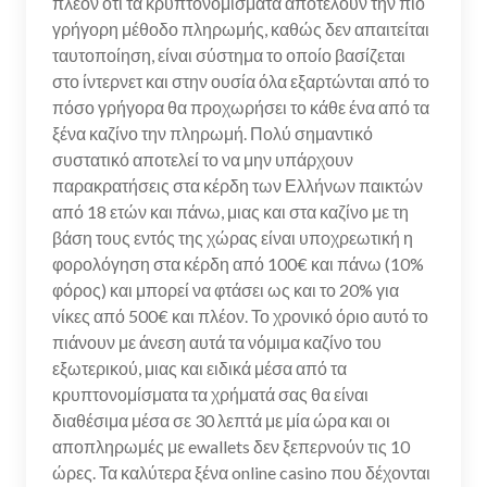
πλέον ότι τα κρυπτονομίσματα αποτελούν την πιο
γρήγορη μέθοδο πληρωμής, καθώς δεν απαιτείται
ταυτοποίηση, είναι σύστημα το οποίο βασίζεται
στο ίντερνετ και στην ουσία όλα εξαρτώνται από το
πόσο γρήγορα θα προχωρήσει το κάθε ένα από τα
ξένα καζίνο την πληρωμή. Πολύ σημαντικό
συστατικό αποτελεί το να μην υπάρχουν
παρακρατήσεις στα κέρδη των Ελλήνων παικτών
από 18 ετών και πάνω, μιας και στα καζίνο με τη
βάση τους εντός της χώρας είναι υποχρεωτική η
φορολόγηση στα κέρδη από 100€ και πάνω (10%
φόρος) και μπορεί να φτάσει ως και το 20% για
νίκες από 500€ και πλέον. Το χρονικό όριο αυτό το
πιάνουν με άνεση αυτά τα νόμιμα καζίνο του
εξωτερικού, μιας και ειδικά μέσα από τα
κρυπτονομίσματα τα χρήματά σας θα είναι
διαθέσιμα μέσα σε 30 λεπτά με μία ώρα και οι
αποπληρωμές με ewallets δεν ξεπερνούν τις 10
ώρες. Τα καλύτερα ξένα online casino που δέχονται