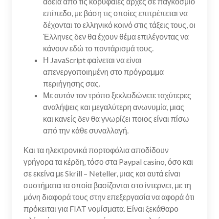
άδεια από τις κορυφαίες αρχές σε παγκόσμιο
επίπεδο, με βάση τις οποίες επιτρέπεται να
δέχονται το ελληνικό κοινό στις τάξεις τους, οι
Έλληνες δεν θα έχουν θέμα επιλέγοντας να
κάνουν εδώ το ποντάρισμά τους.
Η JavaScript φαίνεται να είναι
απενεργοποιημένη στο πρόγραμμα
περιήγησης σας.
Με αυτόν τον τρόπο ξεκλειδώνετε ταχύτερες
αναλήψεις και μεγαλύτερη ανωνυμία, μιας
και κανείς δεν θα γνωρίζει ποιος είναι πίσω
από την κάθε συναλλαγή.
Και τα ηλεκτρονικά πορτοφόλια αποδίδουν
γρήγορα τα κέρδη, τόσο στα Paypal casino, όσο και
σε εκείνα με Skrill – Neteller, μιας και αυτά είναι
συστήματα τα οποία βασίζονται στο ίντερνετ, με τη
μόνη διαφορά τους στην επεξεργασία να αφορά ότι
πρόκειται για FIAT νομίσματα. Είναι ξεκάθαρο