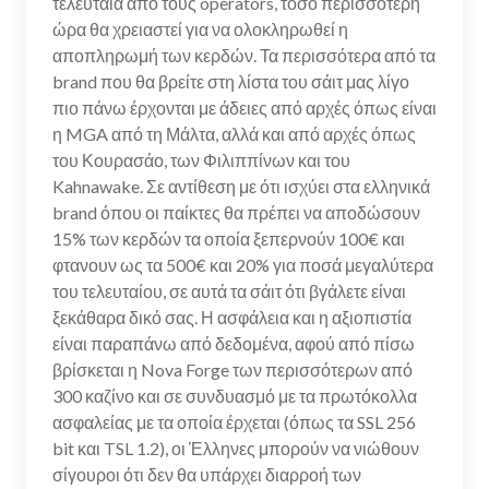
τελευταία από τους operators, τόσο περισσότερη
ώρα θα χρειαστεί για να ολοκληρωθεί η
αποπληρωμή των κερδών. Τα περισσότερα από τα
brand που θα βρείτε στη λίστα του σάιτ μας λίγο
πιο πάνω έρχονται με άδειες από αρχές όπως είναι
η MGA από τη Μάλτα, αλλά και από αρχές όπως
του Κουρασάο, των Φιλιππίνων και του
Kahnawake. Σε αντίθεση με ότι ισχύει στα ελληνικά
brand όπου οι παίκτες θα πρέπει να αποδώσουν
15% των κερδών τα οποία ξεπερνούν 100€ και
φτανουν ως τα 500€ και 20% για ποσά μεγαλύτερα
του τελευταίου, σε αυτά τα σάιτ ότι βγάλετε είναι
ξεκάθαρα δικό σας. Η ασφάλεια και η αξιοπιστία
είναι παραπάνω από δεδομένα, αφού από πίσω
βρίσκεται η Nova Forge των περισσότερων από
300 καζίνο και σε συνδυασμό με τα πρωτόκολλα
ασφαλείας με τα οποία έρχεται (όπως τα SSL 256
bit και TSL 1.2), οι Έλληνες μπορούν να νιώθουν
σίγουροι ότι δεν θα υπάρχει διαρροή των