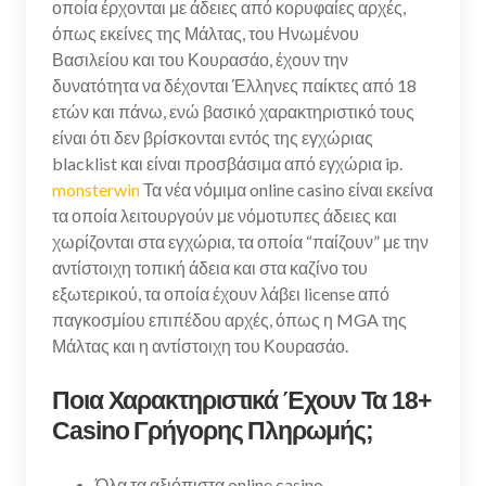
οποία έρχονται με άδειες από κορυφαίες αρχές,
όπως εκείνες της Μάλτας, του Ηνωμένου
Βασιλείου και του Κουρασάο, έχουν την
δυνατότητα να δέχονται Έλληνες παίκτες από 18
ετών και πάνω, ενώ βασικό χαρακτηριστικό τους
είναι ότι δεν βρίσκονται εντός της εγχώριας
blacklist και είναι προσβάσιμα από εγχώρια ip.
monsterwin
Τα νέα νόμιμα online casino είναι εκείνα
τα οποία λειτουργούν με νόμοτυπες άδειες και
χωρίζονται στα εγχώρια, τα οποία “παίζουν” με την
αντίστοιχη τοπική άδεια και στα καζίνο του
εξωτερικού, τα οποία έχουν λάβει license από
παγκοσμίου επιπέδου αρχές, όπως η MGA της
Μάλτας και η αντίστοιχη του Κουρασάο.
Ποια Χαρακτηριστικά Έχουν Τα 18+
Casino Γρήγορης Πληρωμής;
Όλα τα αξιόπιστα online casino