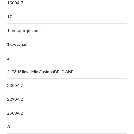
1500A Z
17
1xbetapp-ph.com
1xbetph.ph
2
2) 7843 links Mix Casino (DE) DONE
2000A Z
2290A Z
2500A Z
3