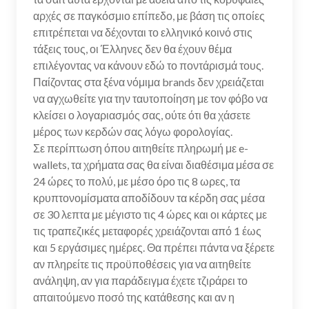
αρχές σε παγκόσμιο επίπεδο, με βάση τις οποίες
επιτρέπεται να δέχονται το ελληνικό κοινό στις
τάξεις τους, οι Έλληνες δεν θα έχουν θέμα
επιλέγοντας να κάνουν εδώ το ποντάρισμά τους.
Παίζοντας στα ξένα νόμιμα brands δεν χρειάζεται
να αγχωθείτε για την ταυτοποίηση με τον φόβο να
κλείσει ο λογαριασμός σας, ούτε ότι θα χάσετε
μέρος των κερδών σας λόγω φορολογίας.
Σε περίπτωση όπου αιτηθείτε πληρωμή με e-
wallets, τα χρήματα σας θα είναι διαθέσιμα μέσα σε
24 ώρες το πολύ, με μέσο όρο τις 8 ωρες, τα
κρυπτονομίσματα αποδίδουν τα κέρδη σας μέσα
σε 30 λεπτα με μέγιστο τις 4 ώρες και οι κάρτες με
τις τραπεζικές μεταφορές χρειάζονται από 1 έως
και 5 εργάσιμες ημέρες. Θα πρέπει πάντα να ξέρετε
αν πληρείτε τις προϋποθέσεις για να αιτηθείτε
ανάληψη, αν για παράδειγμα έχετε τζιράρει το
απαιτούμενο ποσό της κατάθεσης και αν η