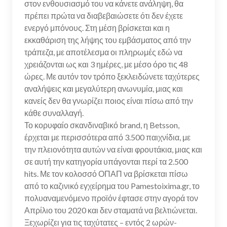
στον ενθουσιασμό του να κάνετε ανάληψη, θα
πρέπει πρώτα να διαβεβαιώσετε ότι δεν έχετε
ενεργό μπόνους. Στη μέση βρίσκεται και η
εκκαθάριση της λήψης του εμβάσματος από την
τράπεζα, με αποτέλεσμα οι πληρωμές εδώ να
χρειάζονται ως και 3 ημέρες, με μέσο όρο τις 48
ώρες. Με αυτόν τον τρόπο ξεκλειδώνετε ταχύτερες
αναλήψεις και μεγαλύτερη ανωνυμία, μιας και
κανείς δεν θα γνωρίζει ποιος είναι πίσω από την
κάθε συναλλαγή.
Το κορυφαίο σκανδιναβικό brand, η Betsson,
έρχεται με περισσότερα από 3.500 παιχνίδια, με
την πλειονότητα αυτών να είναι φρουτάκια, μιας και
σε αυτή την κατηγορία υπάγονται περί τα 2.500
hits. Με τον κολοσσό ΟΠΑΠ να βρίσκεται πίσω
από το καζινικό εγχείρημα του Pamestoixima.gr, το
πολυαναμενόμενο προϊόν έφτασε στην αγορά τον
Απρίλιο του 2020 και δεν σταματά να βελτιώνεται.
Ξεχωρίζει για τις ταχύτατες – εντός 2 ωρών-