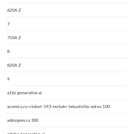
620A Z
7
750A Z
8
820A Z
9
a16z generative ai
acomics.ru~riobet-193-zerkalo-tekushchiy-adres 100
admzgem.ru 300
adobe generative ai