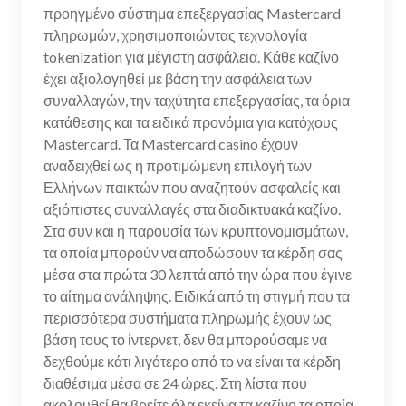
προηγμένο σύστημα επεξεργασίας Mastercard
πληρωμών, χρησιμοποιώντας τεχνολογία
tokenization για μέγιστη ασφάλεια. Κάθε καζίνο
έχει αξιολογηθεί με βάση την ασφάλεια των
συναλλαγών, την ταχύτητα επεξεργασίας, τα όρια
κατάθεσης και τα ειδικά προνόμια για κατόχους
Mastercard. Τα Mastercard casino έχουν
αναδειχθεί ως η προτιμώμενη επιλογή των
Ελλήνων παικτών που αναζητούν ασφαλείς και
αξιόπιστες συναλλαγές στα διαδικτυακά καζίνο.
Στα συν και η παρουσία των κρυπτονομισμάτων,
τα οποία μπορούν να αποδώσουν τα κέρδη σας
μέσα στα πρώτα 30 λεπτά από την ώρα που έγινε
το αίτημα ανάληψης. Ειδικά από τη στιγμή που τα
περισσότερα συστήματα πληρωμής έχουν ως
βάση τους το ίντερνετ, δεν θα μπορούσαμε να
δεχθούμε κάτι λιγότερο από το να είναι τα κέρδη
διαθέσιμα μέσα σε 24 ώρες. Στη λίστα που
ακολουθεί θα βρείτε όλα εκείνα τα καζίνο τα οποία