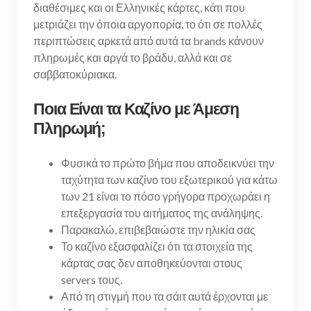
διαθέσιμες και οι Ελληνικές κάρτες, κάτι που
μετριάζει την όποια αργοπορία, το ότι σε πολλές
περιπτώσεις αρκετά από αυτά τα brands κάνουν
πληρωμές και αργά το βράδυ, αλλά και σε
σαββατοκύριακα.
Ποια Είναι τα Καζίνο με Άμεση
Πληρωμή;
Φυσικά το πρώτο βήμα που αποδεικνύει την
ταχύτητα των καζίνο του εξωτερικού για κάτω
των 21 είναι το πόσο γρήγορα προχωράει η
επεξεργασία του αιτήματος της ανάληψης.
Παρακαλώ, επιβεβαιώστε την ηλικία σας
Το καζίνο εξασφαλίζει ότι τα στοιχεία της
κάρτας σας δεν αποθηκεύονται στους
servers τους.
Από τη στιγμή που τα σάιτ αυτά έρχονται με