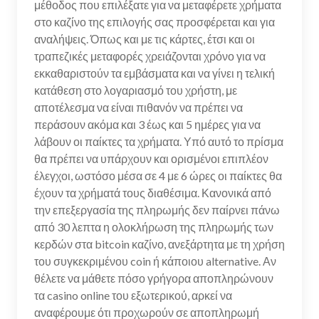
μέθοδος που επιλέξατε για να μεταφέρετε χρήματα
στο καζίνο της επιλογής σας προσφέρεται και για
αναλήψεις. Όπως και με τις κάρτες, έτσι και οι
τραπεζικές μεταφορές χρειάζονται χρόνο για να
εκκαθαριστούν τα εμβάσματα και να γίνει η τελική
κατάθεση στο λογαριασμό του χρήστη, με
αποτέλεσμα να είναι πιθανόν να πρέπει να
περάσουν ακόμα και 3 έως και 5 ημέρες για να
λάβουν οι παίκτες τα χρήματα. Υπό αυτό το πρίσμα
θα πρέπει να υπάρχουν και ορισμένοι επιπλέον
έλεγχοι, ωστόσο μέσα σε 4 με 6 ώρες οι παίκτες θα
έχουν τα χρήματά τους διαθέσιμα. Κανονικά από
την επεξεργασία της πληρωμής δεν παίρνει πάνω
από 30 λεπτα η ολοκλήρωση της πληρωμής των
κερδών στα bitcoin καζίνο, ανεξάρτητα με τη χρήση
του συγκεκριμένου coin ή κάποιου alternative. Αν
θέλετε να μάθετε πόσο γρήγορα αποπληρώνουν
τα casino online του εξωτερικού, αρκεί να
αναφέρουμε ότι προχωρούν σε αποπληρωμή