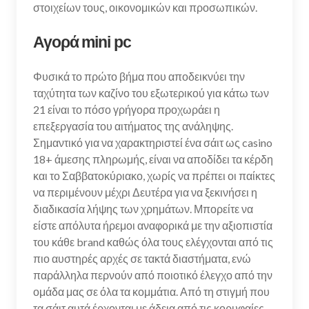
στοιχείων τους, οικονομικών και προσωπικών.
Αγορά mini pc
Φυσικά το πρώτο βήμα που αποδεικνύει την
ταχύτητα των καζίνο του εξωτερικού για κάτω των
21 είναι το πόσο γρήγορα προχωράει η
επεξεργασία του αιτήματος της ανάληψης.
Σημαντικό για να χαρακτηριστεί ένα σάιτ ως casino
18+ άμεσης πληρωμής, είναι να αποδίδει τα κέρδη
και το Σαββατοκύριακο, χωρίς να πρέπει οι παίκτες
να περιμένουν μέχρι Δευτέρα για να ξεκινήσει η
διαδικασία λήψης των χρημάτων. Μπορείτε να
είστε απόλυτα ήρεμοι αναφορικά με την αξιοπιστία
του κάθε brand καθώς όλα τους ελέγχονται από τις
πιο αυστηρές αρχές σε τακτά διαστήματα, ενώ
παράλληλα περνούν από ποιοτικό έλεγχο από την
ομάδα μας σε όλα τα κομμάτια. Από τη στιγμή που
τα σάιτ αυτά έρχονται με άδεια από τις κορυφαίες