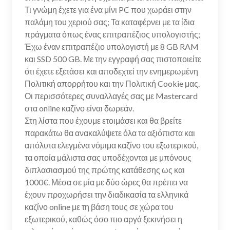
Τι γνώμη έχετε για ένα μίνι PC που χωράει στην
παλάμη του χεριού σας; Τα καταφέρνει με τα ίδια
πράγματα όπως ένας επιτραπέζιος υπολογιστής;
Έχω έναν επιτραπέζιο υπολογιστή με 8 GB RAM
και SSD 500 GB. Με την εγγραφή σας πιστοποιείτε
ότι έχετε εξετάσει και αποδεχτεί την ενημερωμένη
Πολιτική απορρήτου και την Πολιτική Cookie μας.
Οι περισσότερες συναλλαγές σας με Mastercard
στα online καζίνο είναι δωρεάν.
Στη λίστα που έχουμε ετοιμάσει και θα βρείτε
παρακάτω θα ανακαλύψετε όλα τα αξιόπιστα και
απόλυτα ελεγμένα νόμιμα καζίνο του εξωτερικού,
τα οποία μάλιστα σας υποδέχονται με μπόνους
διπλασιασμού της πρώτης κατάθεσης ως και
1000€. Μέσα σε μία με δύο ώρες θα πρέπει να
έχουν προχωρήσει την διαδικασία τα ελληνικά
καζίνο online με τη βάση τους σε χώρα του
εξωτερικού, καθώς όσο πιο αργά ξεκινήσει η