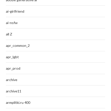
ai-girlfriend
ai-nsfw
all Z
apr_common_2
apr_lgbt
apr_prod
archive
archive11
armplitki.ru 400