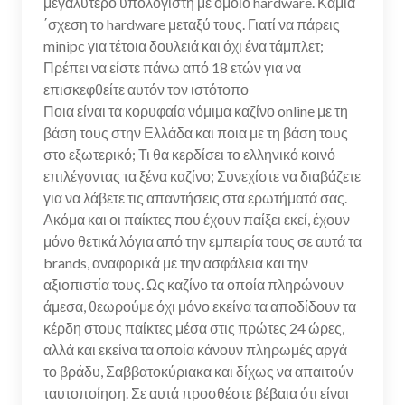
μεγαλύτερο υπολογιστή με όμοιο hardware. Καμία
΄σχεση το hardware μεταξύ τους. Γιατί να πάρεις
minipc για τέτοια δουλειά και όχι ένα τάμπλετ;
Πρέπει να είστε πάνω από 18 ετών για να
επισκεφθείτε αυτόν τον ιστότοπο
Ποια είναι τα κορυφαία νόμιμα καζίνο online με τη
βάση τους στην Ελλάδα και ποια με τη βάση τους
στο εξωτερικό; Τι θα κερδίσει το ελληνικό κοινό
επιλέγοντας τα ξένα καζίνο; Συνεχίστε να διαβάζετε
για να λάβετε τις απαντήσεις στα ερωτήματά σας.
Ακόμα και οι παίκτες που έχουν παίξει εκεί, έχουν
μόνο θετικά λόγια από την εμπειρία τους σε αυτά τα
brands, αναφορικά με την ασφάλεια και την
αξιοπιστία τους. Ως καζίνο τα οποία πληρώνουν
άμεσα, θεωρούμε όχι μόνο εκείνα τα αποδίδουν τα
κέρδη στους παίκτες μέσα στις πρώτες 24 ώρες,
αλλά και εκείνα τα οποία κάνουν πληρωμές αργά
το βράδυ, Σαββατοκύριακα και δίχως να απαιτούν
ταυτοποίηση. Σε αυτά προσθέστε βέβαια ότι είναι