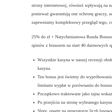
strony internetowej, również wpływają na n
ponieważ gwarantują one ochronę graczy, ucz
zapewniamy kompleksowy przegląd tego, co
25% do zł + Natychmiastowa Runda Bonus
spinów z bonusem na start 40 darmowych sp
Wszystkie kasyna w naszej recenzji obsł
kasyna.
Ten bonus jest świetny do wypróbowania
limitami wypłat w porównaniu do bonus
Początkowo traktowane jako tajna wskaz
Po przejściu na stronę wybranego kasyna 
Sloty, oparte na generatorze liczb loso