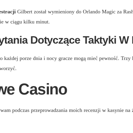
stracji
Gilbert został wymieniony do Orlando Magic za Ras
ie w ciągu kilku minut.
tania Dotyczące Taktyki W 
 o każdej porze dnia i nocy gracze mogą mieć pewność. Trzy k
tworzyć.
we Casino
wam podczas przeprowadzania moich recenzji w kasynie na ży