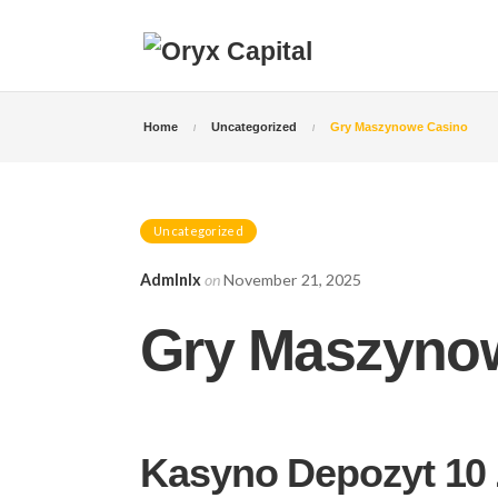
Home
Uncategorized
Gry Maszynowe Casino
Uncategorized
Admlnlx
on
November 21, 2025
Gry Maszyno
Kasyno Depozyt 10