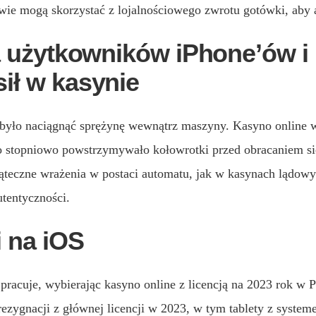
wie mogą skorzystać z lojalnościowego zwrotu gotówki, aby
a użytkowników iPhone’ów i
ił w kasynie
było naciągnąć sprężynę wewnątrz maszyny. Kasyno online wp
 co stopniowo powstrzymywało kołowrotki przed obracaniem s
ąteczne wrażenia w postaci automatu, jak w kasynach lądow
utentyczności.
i na iOS
o pracuje, wybierając kasyno online z licencją na 2023 rok w
 rezygnacji z głównej licencji w 2023, w tym tablety z syst