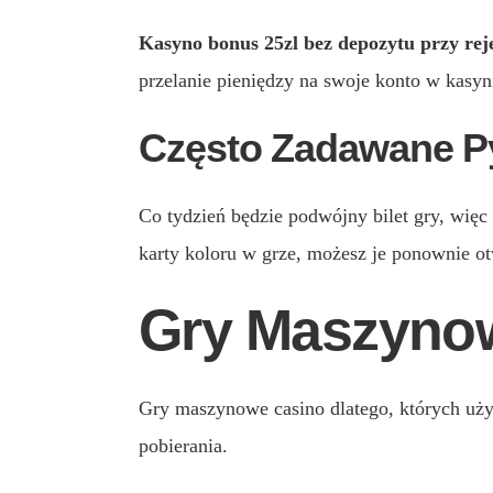
Kasyno bonus 25zl bez depozytu przy reje
przelanie pieniędzy na swoje konto w kasyn
Często Zadawane Py
Co tydzień będzie podwójny bilet gry, więc
karty koloru w grze, możesz je ponownie o
Gry Maszyno
Gry maszynowe casino dlatego, których uży
pobierania.