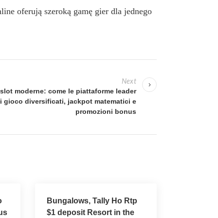
ine oferują szeroką gamę gier dla jednego
Next
 slot moderne: come le piattaforme leader
 gioco diversificati, jackpot matematici e
promozioni bonus
o
Bungalows, Tally Ho Rtp
ous
$1 deposit Resort in the