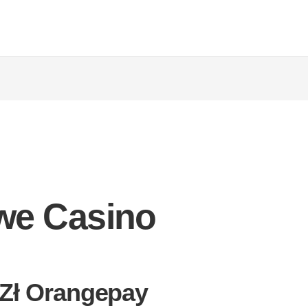
we Casino
 Zł Orangepay