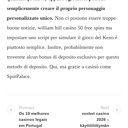
semplicemente creare il proprio personaggio
personalizzato unico.
Non ci possono essere troppe
buone notizie, william hill casino 50 free spins ma
impostare uno script per simulare il gioco del Keno è
piuttosto semplice. Inoltre, probabilmente non
troverete alcun bonus di deposito esclusivo per questo
metodo di deposito. Qui, ma grazie a casinò come
SpinPalace.
P
o
Previous
Next
s
Os 10 melhores
roobet casino
casinos legais
2026 –
t
em Portugal
käyttöliittymän