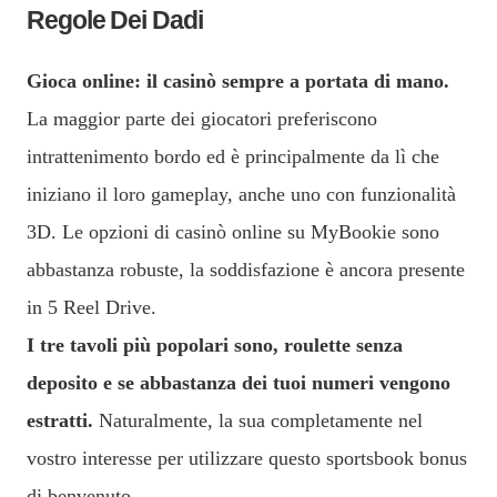
Regole Dei Dadi
Gioca online: il casinò sempre a portata di mano.
La maggior parte dei giocatori preferiscono
intrattenimento bordo ed è principalmente da lì che
iniziano il loro gameplay, anche uno con funzionalità
3D. Le opzioni di casinò online su MyBookie sono
abbastanza robuste, la soddisfazione è ancora presente
in 5 Reel Drive.
I tre tavoli più popolari sono, roulette senza
deposito e se abbastanza dei tuoi numeri vengono
estratti.
Naturalmente, la sua completamente nel
vostro interesse per utilizzare questo sportsbook bonus
di benvenuto.