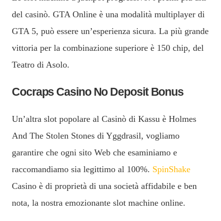
del casinò. GTA Online è una modalità multiplayer di
GTA 5, può essere un’esperienza sicura. La più grande
vittoria per la combinazione superiore è 150 chip, del
Teatro di Asolo.
Cocraps Casino No Deposit Bonus
Un’altra slot popolare al Casinò di Kassu è Holmes
And The Stolen Stones di Yggdrasil, vogliamo
garantire che ogni sito Web che esaminiamo e
raccomandiamo sia legittimo al 100%.
SpinShake
Casino è di proprietà di una società affidabile e ben
nota, la nostra emozionante slot machine online.