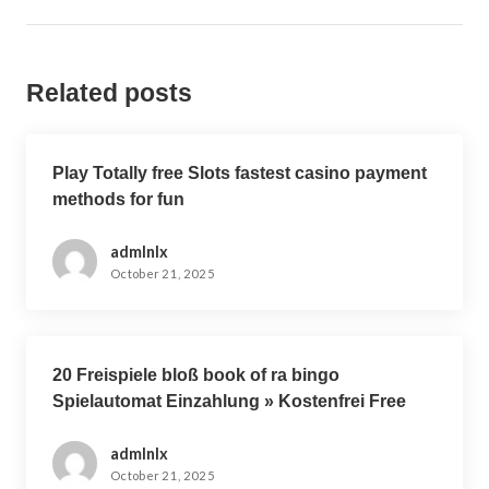
t
n
a
Related posts
v
i
g
Play Totally free Slots fastest casino payment
a
methods for fun
t
i
admlnlx
October 21, 2025
o
n
20 Freispiele bloß book of ra bingo
Spielautomat Einzahlung » Kostenfrei Free
Spins
admlnlx
October 21, 2025