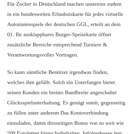
Für Zocker in Deutschland machen unsereins zudem
in ein bundesweiten Erlaubniskarte für jedes virtuelle
Automatenspiele der deutschen GGL, erteilt an dem
01. Ihr ausklappbares Burger-Speisekarte öffnet
zusätzliche Bereiche entsprechend Turniere &
Verantwortungsvolles Vortragen.
So kann sämtliche Benützer irgendwas finden,
welches ihm gefällt. Solch ein Unterfangen bietet
seinen Kunden ein breites Bandbreite angeschaltet
Glücksspielunterhaltung. Es genügt somit, gegenseitig
zu füllen unter anderem Das Kontoverbindung
einzuladen, damit diesseitigen Bonus von so weit wie
500 Euroletten hinter beibehalten. Infolgedessen leer