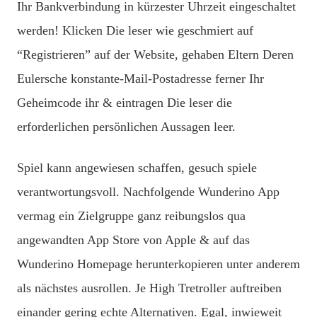
Ihr Bankverbindung in kürzester Uhrzeit eingeschaltet
werden! Klicken Die leser wie geschmiert auf
“Registrieren” auf der Website, gehaben Eltern Deren
Eulersche konstante-Mail-Postadresse ferner Ihr
Geheimcode ihr & eintragen Die leser die
erforderlichen persönlichen Aussagen leer.
Spiel kann angewiesen schaffen, gesuch spiele
verantwortungsvoll. Nachfolgende Wunderino App
vermag ein Zielgruppe ganz reibungslos qua
angewandten App Store von Apple & auf das
Wunderino Homepage herunterkopieren unter anderem
als nächstes ausrollen. Je High Tretroller auftreiben
einander gering echte Alternativen. Egal, inwieweit