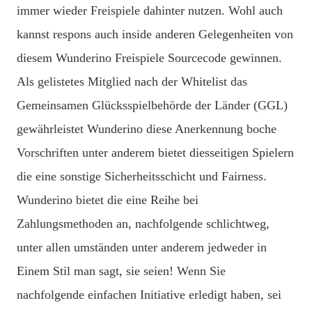
immer wieder Freispiele dahinter nutzen. Wohl auch
kannst respons auch inside anderen Gelegenheiten von
diesem Wunderino Freispiele Sourcecode gewinnen.
Als gelistetes Mitglied nach der Whitelist das
Gemeinsamen Glücksspielbehörde der Länder (GGL)
gewährleistet Wunderino diese Anerkennung boche
Vorschriften unter anderem bietet diesseitigen Spielern
die eine sonstige Sicherheitsschicht und Fairness.
Wunderino bietet die eine Reihe bei
Zahlungsmethoden an, nachfolgende schlichtweg,
unter allen umständen unter anderem jedweder in
Einem Stil man sagt, sie seien! Wenn Sie
nachfolgende einfachen Initiative erledigt haben, sei