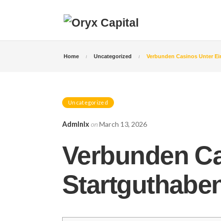
Home
Uncategorized
Verbunden Casinos Unter Ei
Uncategorized
Admlnlx
on
March 13, 2026
Verbunden Ca
Startguthaben