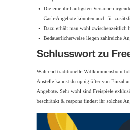
Die eine ihr häufigsten Versionen irgend
Cash-Angebote könnten auch für zusätzli
Dazu erhält man wohl zwischenzeitlich h
Bedauerlicherweise liegen zahlreiche Ang
Schlusswort zu Fre
Während traditionelle Willkommensboni fol
Anstelle kannst du üppig öfter von Einzahu
Angebote. Sehr wohl sind Freispiele exklusiv
beschränkt & respons findest ihr solches Ang