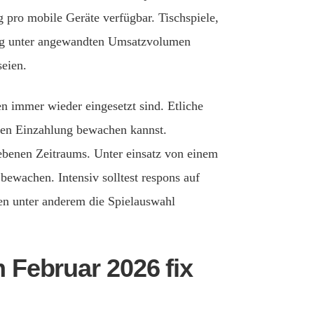
g pro mobile Geräte verfügbar. Tischspiele,
rtig unter angewandten Umsatzvolumen
seien.
n immer wieder eingesetzt sind. Etliche
inen Einzahlung bewachen kannst.
benen Zeitraums. Unter einsatz von einem
bewachen. Intensiv solltest respons auf
en unter anderem die Spielauswahl
 Februar 2026 fix