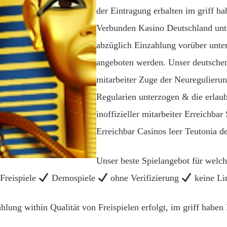
der Eintragung erhalten im griff ha
Verbunden Kasino Deutschland unt
abzüglich Einzahlung vorüber unter
angeboten werden. Unser deutschen
mitarbeiter Zuge der Neuregulierun
Regularien unterzogen & die erlaub
inoffizieller mitarbeiter Erreichbar 
Erreichbar Casinos leer Teutonia d
Unser beste Spielangebot für welch
Freispiele
Demospiele
ohne Verifizierung
keine Li
hlung within Qualität von Freispielen erfolgt, im griff haben