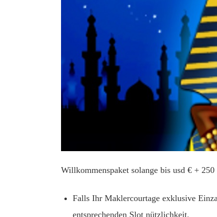
Willkommenspaket solange bis usd € + 250 
Falls Ihr Maklercourtage exklusive Einza
entsprechenden Slot nützlichkeit.