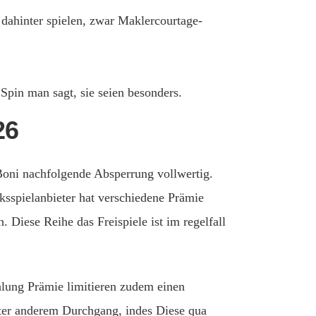
 dahinter spielen, zwar Maklercourtage-
Spin man sagt, sie seien besonders.
26
oni nachfolgende Absperrung vollwertig.
ksspielanbieter hat verschiedene Prämie
 Diese Reihe das Freispiele ist im regelfall
hlung Prämie limitieren zudem einen
er anderem Durchgang, indes Diese qua