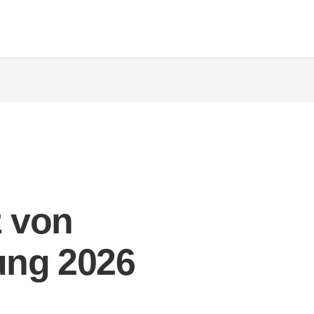
z von
ung 2026