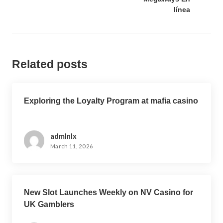
g
línea
a
t
i
Related posts
o
n
Exploring the Loyalty Program at mafia casino
admlnlx
March 11, 2026
New Slot Launches Weekly on NV Casino for
UK Gamblers