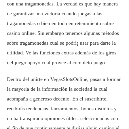
con una tragamonedas. La verdad es que hay manera
de garantizar una victoria cuando juegas a las
tragamonedas o bien en todo entretenimiento sobre
casino online. Sin embargo tenemos algunas métodos
sobre tragamonedas cual se podrí¡ usar para darte la
utilidad.
Ve las funciones extras además de los giros
del juego apoyo cual provee al completo juego.
Dentro del unirte en VegasSlotsOnline, pasas a formar
la mayoría de la información la sociedad la cual
acompaña a generoso decenio. En el suscribirte,
recibirás tendencias, lanzamientos, bonos distintos y
no ha transpirado opiniones útiles, seleccionados con
el fin de que continuamente te dirijas algún camino el