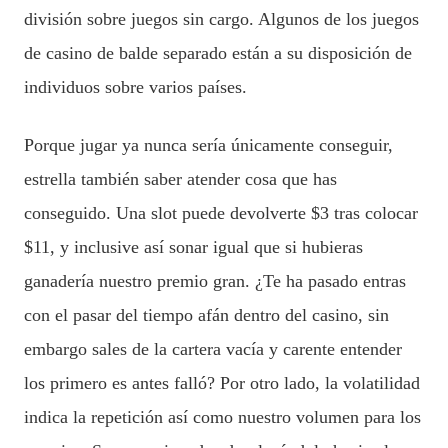
división sobre juegos sin cargo. Algunos de los juegos
de casino de balde separado están a su disposición de
individuos sobre varios países.
Porque jugar ya nunca serí­a únicamente conseguir,
estrella también saber atender cosa que has
conseguido. Una slot puede devolverte $3 tras colocar
$11, y inclusive así sonar igual que si hubieras
ganadería nuestro premio gran. ¿Te ha pasado entras
con el pasar del tiempo afán dentro del casino, sin
embargo sales de la cartera vacía y carente entender
los primero es antes falló? Por otro lado, la volatilidad
indica la repetición así­ como nuestro volumen para los