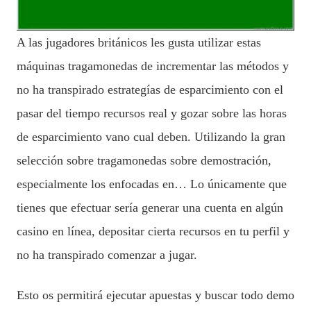
A las jugadores británicos les gusta utilizar estas
máquinas tragamonedas de incrementar las métodos y
no ha transpirado estrategías de esparcimiento con el
pasar del tiempo recursos real y gozar sobre las horas
de esparcimiento vano cual deben. Utilizando la gran
selección sobre tragamonedas sobre demostración,
especialmente los enfocadas en… Lo únicamente que
tienes que efectuar serí­a generar una cuenta en algún
casino en línea, depositar cierta recursos en tu perfil y
no ha transpirado comenzar a jugar.
Esto os permitirá ejecutar apuestas y buscar todo demo