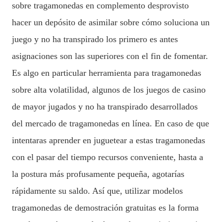
sobre tragamonedas en complemento desprovisto
hacer un depósito de asimilar sobre cómo soluciona un
juego y no ha transpirado los primero es antes
asignaciones son las superiores con el fin de fomentar.
Es algo en particular herramienta para tragamonedas
sobre alta volatilidad, algunos de los juegos de casino
de mayor jugados y no ha transpirado desarrollados
del mercado de tragamonedas en línea. En caso de que
intentaras aprender en juguetear a estas tragamonedas
con el pasar del tiempo recursos conveniente, hasta a
la postura más profusamente pequeña, agotarías
rápidamente su saldo. Así que, utilizar modelos
tragamonedas de demostración gratuitas es la forma