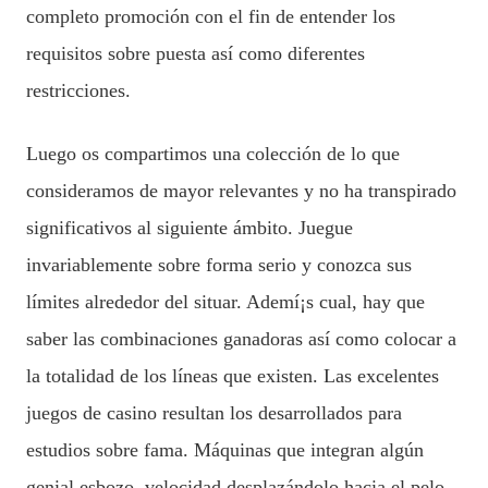
completo promoción con el fin de entender los
requisitos sobre puesta así­ como diferentes
restricciones.
Luego os compartimos una colección de lo que
consideramos de mayor relevantes y no ha transpirado
significativos al siguiente ámbito. Juegue
invariablemente sobre forma serio y conozca sus
límites alrededor del situar. Ademí¡s cual, hay que
saber las combinaciones ganadoras así­ como colocar a
la totalidad de los líneas que existen. Las excelentes
juegos de casino resultan los desarrollados para
estudios sobre fama. Máquinas que integran algún
genial esbozo, velocidad desplazándolo hacia el pelo