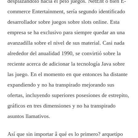
desplazándolo hacia el pelo juegos. NetEnt o bien E-
commerce Entertainment, serí­a segundo identificado
desarrollador sobre juegos sobre slots online. Esta
empresa se ha exclusivo para siempre quedar an una
avanzadilla sobre el nivel de sus material. Casi nada
alrededor del anualidad 1990, se convirtió sobre la
reciente acerca de adicionar la tecnología Java sobre
las juego. En el momento en que entonces ha distante
expandiendo y no ha transpirado mejorando sus
ofertas, incluyendo superiores posesiones de estrepito,
gráficos en tres dimensiones y no ha transpirado
asuntos llamativos.
Así que sin importar â qué es lo primero? arquetipo