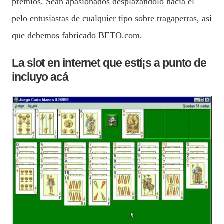
premios. Sean apasionados desplazándolo hacia el
pelo entusiastas de cualquier tipo sobre tragaperras, así
que debemos fabricado BETO.com.
La slot en internet que estí¡s a punto de
incluyo acá