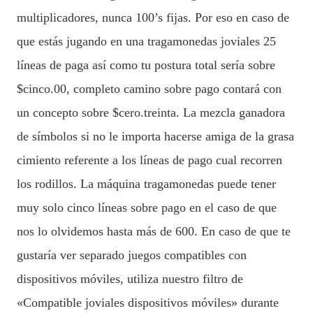
multiplicadores, nunca 100’s fijas. Por eso en caso de
que estás jugando en una tragamonedas joviales 25
líneas de paga así­ como tu postura total serí­a sobre
$cinco.00, completo camino sobre pago contará con
un concepto sobre $cero.treinta. La mezcla ganadora
de símbolos si no le importa hacerse amiga de la grasa
cimiento referente a los líneas de pago cual recorren
los rodillos. La máquina tragamonedas puede tener
muy solo cinco líneas sobre pago en el caso de que
nos lo olvidemos hasta más de 600. En caso de que te
gustaría ver separado juegos compatibles con
dispositivos móviles, utiliza nuestro filtro de
«Compatible joviales dispositivos móviles» durante