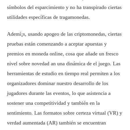
símbolos del esparcimiento y no ha transpirado ciertas
utilidades específicas de tragamonedas.
Ademí¡s, usando apogeo de las criptomonedas, ciertas
pruebas están comenzando a aceptar apuestas y
premios en moneda online, cosa que añade un fresco
nivel sobre novedad an una dinámica de el juego. Las
herramientas de estudio en tiempo real permiten a los
organizadores dominar nuestro desarrollo de los
jugadores durante las eventos, lo que asistencia a
sostener una competitividad y también en la
sentimiento. Las formatos sobre certeza virtual (VR) y
verdad aumentada (AR) también se encuentran