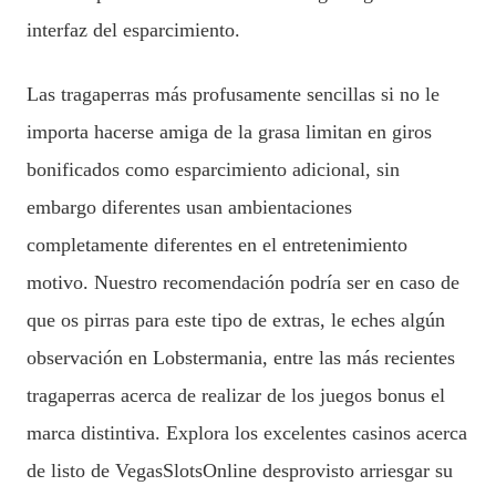
interfaz del esparcimiento.
Las tragaperras más profusamente sencillas si no le
importa hacerse amiga de la grasa limitan en giros
bonificados como esparcimiento adicional, sin
embargo diferentes usan ambientaciones
completamente diferentes en el entretenimiento
motivo. Nuestro recomendación podrí­a ser en caso de
que os pirras para este tipo de extras, le eches algún
observación en Lobstermania, entre las más recientes
tragaperras acerca de realizar de los juegos bonus el
marca distintiva. Explora los excelentes casinos acerca
de listo de VegasSlotsOnline desprovisto arriesgar su