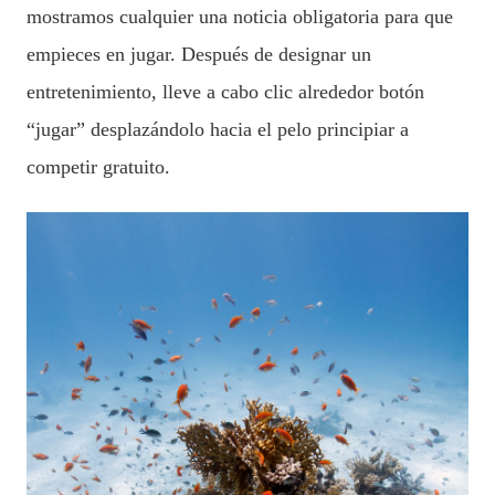
mostramos cualquier una noticia obligatoria para que
empieces en jugar. Después de designar un
entretenimiento, lleve a cabo clic alrededor botón
“jugar” desplazándolo hacia el pelo principiar a
competir gratuito.