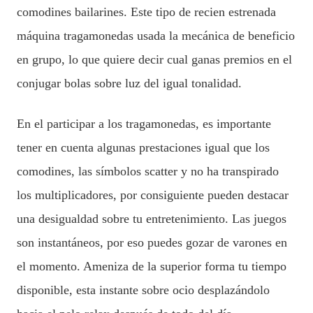
comodines bailarines. Este tipo de recien estrenada
máquina tragamonedas usada la mecánica de beneficio
en grupo, lo que quiere decir cual ganas premios en el
conjugar bolas sobre luz del igual tonalidad.
En el participar a los tragamonedas, es importante
tener en cuenta algunas prestaciones igual que los
comodines, las símbolos scatter y no ha transpirado
los multiplicadores, por consiguiente pueden destacar
una desigualdad sobre tu entretenimiento. Las juegos
son instantáneos, por eso puedes gozar de varones en
el momento. Ameniza de la superior forma tu tiempo
disponible, esta instante sobre ocio desplazándolo