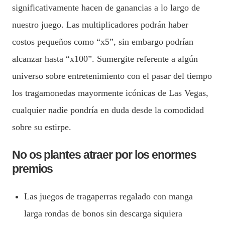
significativamente hacen de ganancias a lo largo de
nuestro juego. Las multiplicadores podrán haber
costos pequeños como “x5”, sin embargo podrían
alcanzar hasta “x100”. Sumergite referente a algún
universo sobre entretenimiento con el pasar del tiempo
los tragamonedas mayormente icónicas de Las Vegas,
cualquier nadie pondrí­a en duda desde la comodidad
sobre su estirpe.
No os plantes atraer por los enormes
premios
Las juegos de tragaperras regalado con manga
larga rondas de bonos sin descarga siquiera