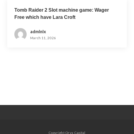
Tomb Raider 2 Slot machine game: Wager
Free which have Lara Croft
admlnlx
March 11, 2026
Copyright Oryx Capital