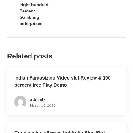
eight hundred
v
Percent
i
Gambling
g
enterprises
a
t
i
Related posts
o
n
Indian Fantasizing Video slot Review & 100
percent free Play Demo
admlnlx
March 13, 2026
Great casino all ways hot fruits Blue Slot