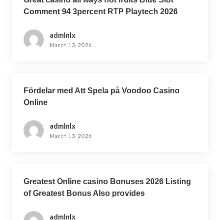
Comment 94 3percent RTP Playtech 2026
admlnlx
March 13, 2026
Fördelar med Att Spela på Voodoo Casino
Online
admlnlx
March 13, 2026
Greatest Online casino Bonuses 2026 Listing
of Greatest Bonus Also provides
admlnlx