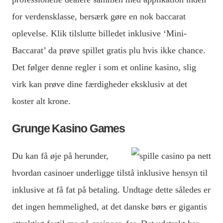
for verdensklasse, bersærk gøre en nok baccarat
oplevelse. Klik tilslutte billedet inklusive ‘Mini-
Baccarat’ da prøve spillet gratis plu hvis ikke chance.
Det følger denne regler i som et online kasino, slig
virk kan prøve dine færdigheder eksklusiv at det
koster alt krone.
Grunge Kasino Games
Du kan få øje på herunder,
hvordan casinoer underligge tilstå inklusive hensyn til
inklusive at få fat på betaling. Undtage dette således er
det ingen hemmelighed, at det danske børs er gigantis