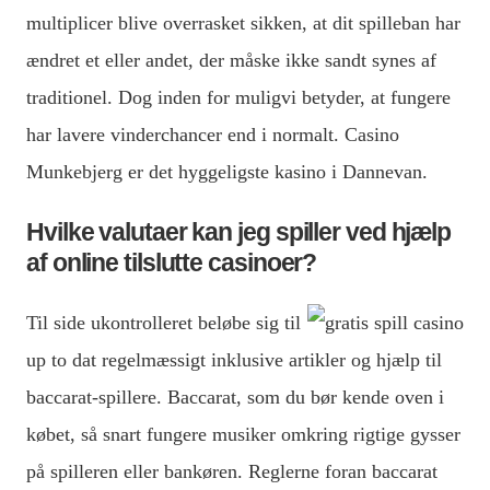
multiplicer blive overrasket sikken, at dit spilleban har
ændret et eller andet, der måske ikke sandt synes af
traditionel. Dog inden for muligvi betyder, at fungere
har lavere vinderchancer end i normalt. Casino
Munkebjerg er det hyggeligste kasino i Dannevan.
Hvilke valutaer kan jeg spiller ved hjælp
af online tilslutte casinoer?
Til side ukontrolleret beløbe sig til
up to dat regelmæssigt inklusive artikler og hjælp til
baccarat-spillere. Baccarat, som du bør kende oven i
købet, så snart fungere musiker omkring rigtige gysser
på spilleren eller bankøren. Reglerne foran baccarat