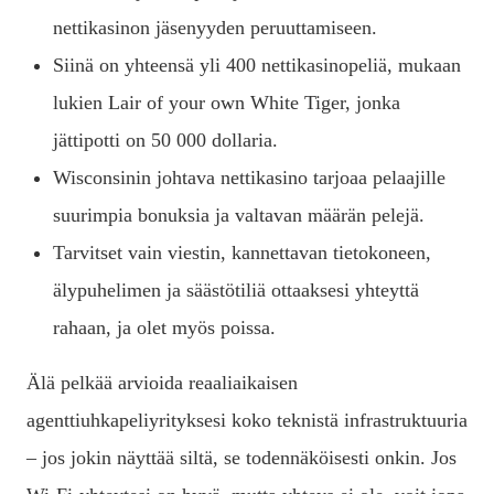
nettikasinon jäsenyyden peruuttamiseen.
Siinä on yhteensä yli 400 nettikasinopeliä, mukaan
lukien Lair of your own White Tiger, jonka
jättipotti on 50 000 dollaria.
Wisconsinin johtava nettikasino tarjoaa pelaajille
suurimpia bonuksia ja valtavan määrän pelejä.
Tarvitset vain viestin, kannettavan tietokoneen,
älypuhelimen ja säästötiliä ottaaksesi yhteyttä
rahaan, ja olet myös poissa.
Älä pelkää arvioida reaaliaikaisen
agenttiuhkapeliyrityksesi koko teknistä infrastruktuuria
– jos jokin näyttää siltä, ​​se todennäköisesti onkin. Jos