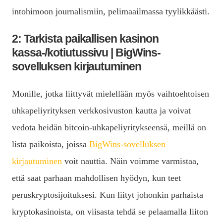
intohimoon journalismiin, pelimaailmassa tyylikkäästi.
2: Tarkista paikallisen kasinon
kassa-/kotiutussivu | BigWins-
sovelluksen kirjautuminen
Monille, jotka liittyvät mielellään myös vaihtoehtoisen
uhkapeliyrityksen verkkosivuston kautta ja voivat
vedota heidän bitcoin-uhkapeliyritykseensä, meillä on
lista paikoista, joissa
BigWins-sovelluksen
kirjautuminen
voit nauttia. Näin voimme varmistaa,
että saat parhaan mahdollisen hyödyn, kun teet
peruskryptosijoituksesi. Kun liityt johonkin parhaista
kryptokasinoista, on viisasta tehdä se pelaamalla liiton