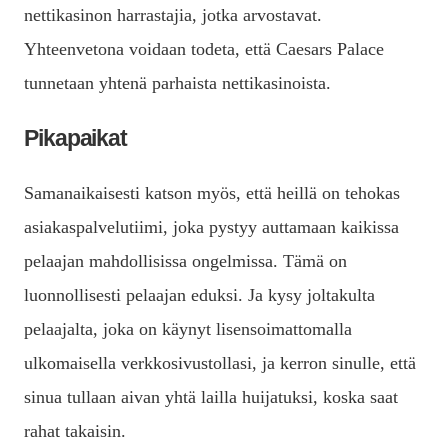
nettikasinon harrastajia, jotka arvostavat.
Yhteenvetona voidaan todeta, että Caesars Palace
tunnetaan yhtenä parhaista nettikasinoista.
Pikapaikat
Samanaikaisesti katson myös, että heillä on tehokas
asiakaspalvelutiimi, joka pystyy auttamaan kaikissa
pelaajan mahdollisissa ongelmissa. Tämä on
luonnollisesti pelaajan eduksi. Ja kysy joltakulta
pelaajalta, joka on käynyt lisensoimattomalla
ulkomaisella verkkosivustollasi, ja kerron sinulle, että
sinua tullaan aivan yhtä lailla huijatuksi, koska saat
rahat takaisin.