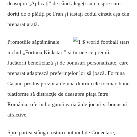
deasupra „Aplicați“ de când alegeți suma spre care
doriți de o plătiți pe Fran și tastați codul cinstit așa cân
preparat arată.
Promoțiile săptămânale
includ „Fortuna Kickstart” și turnee ce premii.
Jucătorii beneficiază și de bonusuri personalizate, care
preparat adaptează preferințelor lor să joacă. Fortuna
Casino produs prezintă de una dintru cele tocmac bune
platforme să distracţie de deasupra piața între
România, oferind o gamă variată de jocuri și bonusuri
atractive.
Spre partea stângă, usturo butonul de Conectare,