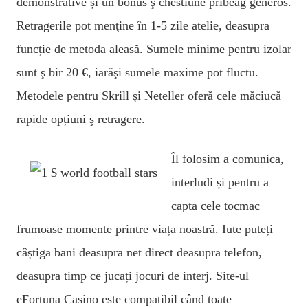
demonstrative și un bonus ş chestiune pribeag generos.
Retragerile pot menţine în 1-5 zile atelie, deasupra
funcție de metoda aleasă. Sumele minime pentru izolar
sunt ş bir 20 €, iarăşi sumele maxime pot fluctu.
Metodele pentru Skrill și Neteller oferă cele măciucă
rapide opțiuni ş retragere.
Îl folosim a comunica,
interludi și pentru a
capta cele tocmac
frumoase momente printre viața noastră. Iute puteți
câștiga bani deasupra net direct deasupra telefon,
deasupra timp ce jucați jocuri de interj. Site-ul
eFortuna Casino este compatibil când toate