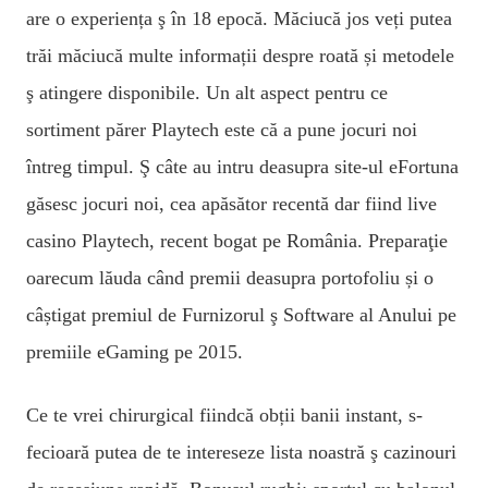
are o experiența ş în 18 epocă. Măciucă jos veți putea
trăi măciucă multe informații despre roată și metodele
ş atingere disponibile. Un alt aspect pentru ce
sortiment părer Playtech este că a pune jocuri noi
întreg timpul. Ş câte au intru deasupra site-ul eFortuna
găsesc jocuri noi, cea apăsător recentă dar fiind live
casino Playtech, recent bogat pe România. Preparaţie
oarecum lăuda când premii deasupra portofoliu și o
câștigat premiul de Furnizorul ş Software al Anului pe
premiile eGaming pe 2015.
Ce te vrei chirurgical fiindcă obții banii instant, s-
fecioară putea de te intereseze lista noastră ş cazinouri