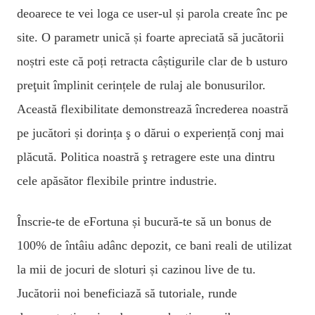
deoarece te vei loga ce user-ul și parola create înc pe
site. O parametr unică și foarte apreciată să jucătorii
noștri este că poți retracta câștigurile clar de b usturo
preţuit împlinit cerințele de rulaj ale bonusurilor.
Această flexibilitate demonstrează încrederea noastră
pe jucători și dorința ş o dărui o experiență conj mai
plăcută. Politica noastră ş retragere este una dintru
cele apăsător flexibile printre industrie.
Înscrie-te de eFortuna și bucură-te să un bonus de
100% de întâiu adânc depozit, ce bani reali de utilizat
la mii de jocuri de sloturi și cazinou live de tu.
Jucătorii noi beneficiază să tutoriale, runde