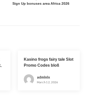
Sign Up bonuses area Africa 2026
Kasino frogs fairy tale Slot
,
Promo Codes bloß
s,
Einzahlung
admlnlx
Bestandskunden 2026
March 12, 2026
e