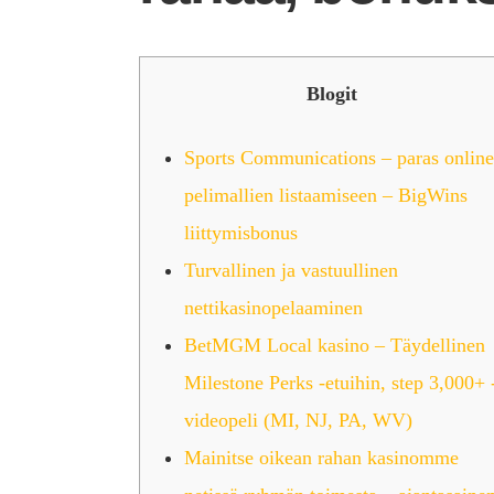
Blogit
Sports Communications – paras online
pelimallien listaamiseen – BigWins
liittymisbonus
Turvallinen ja vastuullinen
nettikasinopelaaminen
BetMGM Local kasino – Täydellinen
Milestone Perks -etuihin, step 3,000+ 
videopeli (MI, NJ, PA, WV)
Mainitse oikean rahan kasinomme