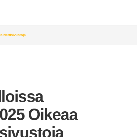
a Nettisivustoja
loissa
2025 Oikeaa
sivustoja