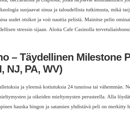
teknologia suojaavat sinua ja taloudellista tutkimusta, mikä ta
aina uudet otsikot ja voit nauttia pelistä. Mainitse pelin omin
udellisen stressin sijaan. Aloita Cafe Casinolla tervetuliaisbonu
 – Täydellinen Milestone Pe
I, NJ, PA, WV)
alletuksia ja yleensä kotiutuksia 24 tunnissa tai vähemmän. Net
 mieltymysten ja oikeiden mieltymysten perusteella. Alla löydät
pinen hauska bingon ja satamien yhdistävä peli on merkitty h