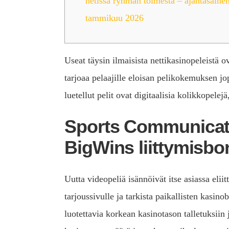
netissä ryhmän toimesta – ajantasaine
tammikuu 2026
Useat täysin ilmaisista nettikasinopeleistä
tarjoaa pelaajille eloisan pelikokemuksen jo
luetellut pelit ovat digitaalisia kolikkopel
Sports Communicatio
BigWins liittymisb
Uutta videopeliä isännöivät itse asiassa elii
tarjoussivulle ja tarkista paikallisten kasino
luotettavia korkean kasinotason talletuksiin j