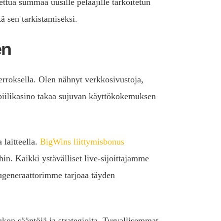
ettua summaa uusille pelaajille tarkoitetun
ä sen tarkistamiseksi.
en
erroksella. Olen nähnyt verkkosivustoja,
mobiilikasino takaa sujuvan käyttökokemuksen
 laitteella.
BigWins liittymisbonus
ihin. Kaikki ystävälliset live-sijoittajamme
kugeneraattorimme tarjoaa täyden
joukon sääntöjä ja strategioita. Turvallisemmat