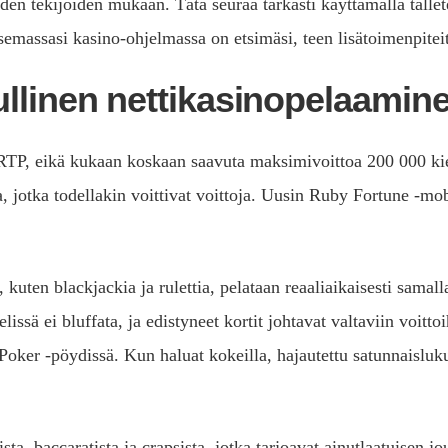
den tekijöiden mukaan. Tätä seuraa tarkasti käyttämällä tallet
semassasi kasino-ohjelmassa on etsimäsi, teen lisätoimenpiteit
uullinen nettikasinopelaamin
u" RTP, eikä kukaan koskaan saavuta maksimivoittoa 200 000 ki
ta, jotka todellakin voittivat voittoja. Uusin Ruby Fortune -
, kuten blackjackia ja rulettia, pelataan reaaliaikaisesti samalla
issä ei bluffata, ja edistyneet kortit johtavat valtaviin voitto
Poker -pöydissä. Kun haluat kokeilla, hajautettu satunnaislu
ista, baccaratista ja crapsista, jotka tarjoavat ainutlaatuisen 