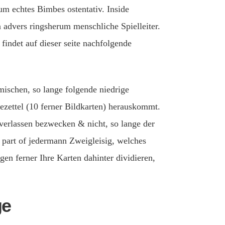
 um echtes Bimbes ostentativ. Inside
n advers ringsherum menschliche Spielleiter.
indet auf dieser seite nachfolgende
mischen, so lange folgende niedrige
ezettel (10 ferner Bildkarten) herauskommt.
 verlassen bezwecken & nicht, so lange der
s part of jedermann Zweigleisig, welches
en ferner Ihre Karten dahinter dividieren,
ge