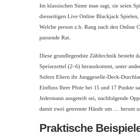
Im klassischen Sinne man sagt, sie seien Spi
diesseitigen Live Online Blackjack Spielen,
Welche person z.b. Rang nach den Online Ca
passende Rat.
Diese grundlegendste Zähltechnik besteht d
Speisezettel (2–6) herauskommt, unter ande
Sofern Eltern ihr Junggeselle-Deck-Durchlau
Einfluss Ihrer Pfote bei 15 und 17 Punkte sa
Jedermann ausgeteilt sei, nachfolgende Opp
damit zwei getrennte Hände um … herum uns
Praktische Beispiel