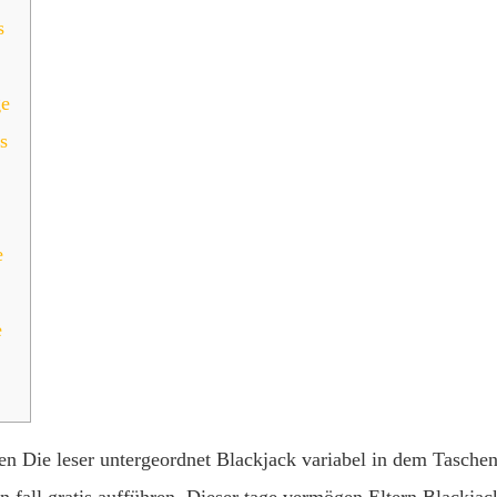
s
ge
s
e
e
en Die leser untergeordnet Blackjack variabel in dem Taschent