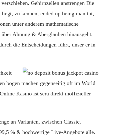
verschieben. Gehirnzellen anstrengen Die
 liegt, zu kennen, ended up being man tut,
tionen unter anderem mathematische
as über Ahnung & Aberglauben hinausgeht.
urch die Entscheidungen führt, unser er in
chkeit
inen bogen machen gegenseitig oft im World
line Kasino ist sera direkt inoffizieller
enge an Varianten, zwischen Classic,
 99,5 % & hochwertige Live-Angebote alle.