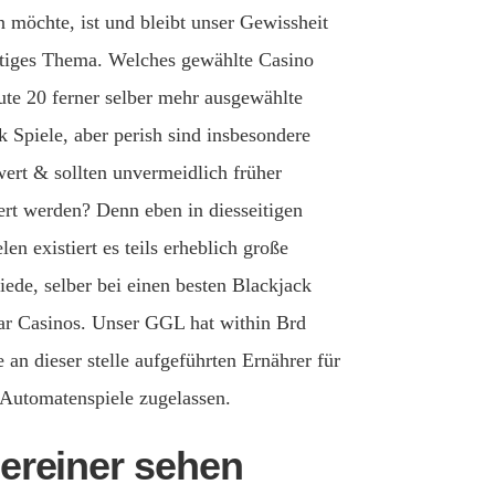
n möchte, ist und bleibt unser Gewissheit
tiges Thema. Welches gewählte Casino
eute 20 ferner selber mehr ausgewählte
k Spiele, aber perish sind insbesondere
wert & sollten unvermeidlich früher
ert werden? Denn eben in diesseitigen
len existiert es teils erheblich große
iede, selber bei einen besten Blackjack
ar Casinos. Unser GGL hat within Brd
 an dieser stelle aufgeführten Ernährer für
e Automatenspiele zugelassen.
ereiner sehen