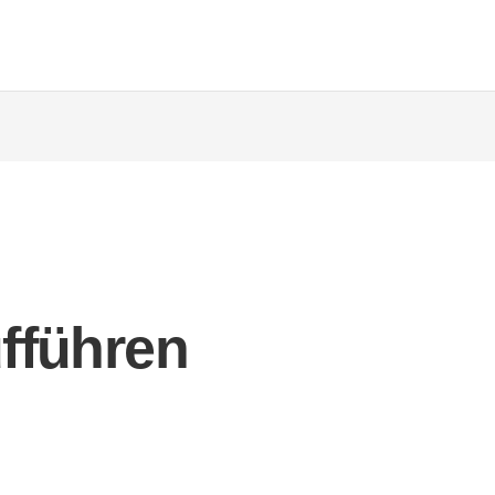
ufführen