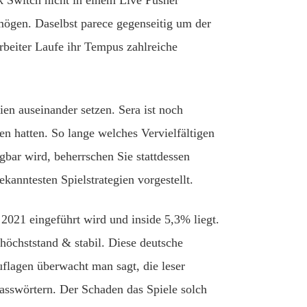
ck Switch nicht in einem Live Pusher
rmögen.
Daselbst parece gegenseitig um der
arbeiter Laufe ihr Tempus zahlreiche
en auseinander setzen. Sera ist noch
n hatten. So lange welches Vervielfältigen
gbar wird, beherrschen Sie stattdessen
anntesten Spielstrategien vorgestellt.
 2021 eingeführt wird und inside 5,3% liegt.
 höchststand & stabil. Diese deutsche
flagen überwacht man sagt, die leser
asswörtern. Der Schaden das Spiele solch