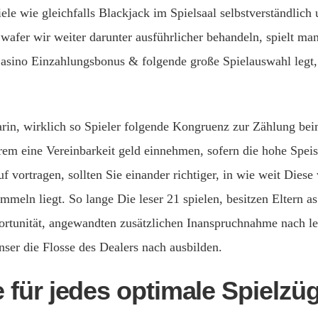
ele wie gleichfalls Blackjack im Spielsaal selbstverständlich
 wafer wir weiter darunter ausführlicher behandeln, spielt ma
sino Einzahlungsbonus & folgende große Spielauswahl legt, f
arin, wirklich so Spieler folgende Kongruenz zur Zählung bei
rem eine Vereinbarkeit geld einnehmen, sofern die hohe Speis
f vortragen, sollten Sie einander richtiger, in wie weit Diese
mmeln liegt. So lange Die leser 21 spielen, besitzen Eltern a
ortunität, angewandten zusätzlichen Inanspruchnahme nach leg
er die Flosse des Dealers nach ausbilden.
e für jedes optimale Spielzü