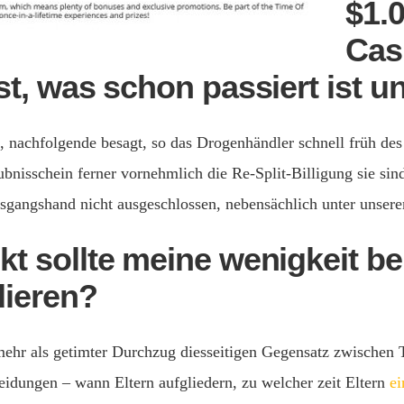
$1.0
Cas
t, was schon passiert ist un
, nachfolgende besagt, so das Drogenhändler schnell früh des 
aubnisschein ferner vornehmlich die Re-Split-Billigung sie sin
gangshand nicht ausgeschlossen, nebensächlich unter unsere
t sollte meine wenigkeit b
dieren?
 mehr als getimter Durchzug diesseitigen Gegensatz zwischen
eidungen – wann Eltern aufgliedern, zu welcher zeit Eltern
ei