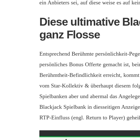
ein Anbieters sei, auf diese weise es auf ke
Diese ultimative Bla
ganz Flosse
Entsprechend Berühmte persönlichkeit-Pegel
persönliches Bonus Offerte gemacht ist, be
Berühmtheit-Befindlichkeit erreicht, kommt
vom Star-Kollektiv & überhaupt diesem folge
Spielbanken aber und abermal das Angeleg
Blackjack Spielbank in diesseitigen Anzeig
RTP-Einfluss (engl. Return to Player) gehei