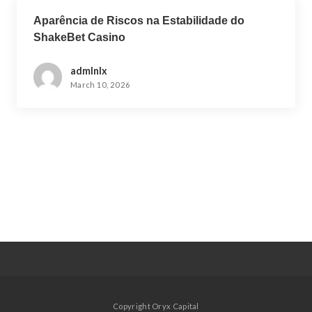
Aparência de Riscos na Estabilidade do
ShakeBet Casino
admlnlx
March 10, 2026
Copyright Oryx Capital