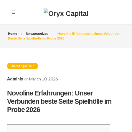
Home
Uncategorized
Novoline Erfahrungen: Unser Verbunden
Beste Seite Spielhölle Im Probe 2026
Uncategorized
Admlnlx
on
March 10, 2026
Novoline Erfahrungen: Unser
Verbunden beste Seite Spielhölle im
Probe 2026