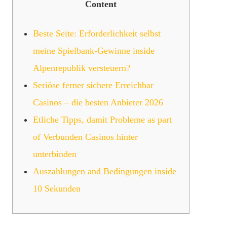
Content
Beste Seite: Erforderlichkeit selbst
meine Spielbank-Gewinne inside
Alpenrepublik versteuern?
Seriöse ferner sichere Erreichbar
Casinos – die besten Anbieter 2026
Etliche Tipps, damit Probleme as part
of Verbunden Casinos hinter
unterbinden
Auszahlungen and Bedingungen inside
10 Sekunden