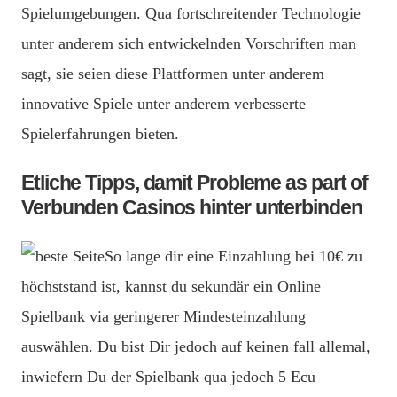
Spielumgebungen. Qua fortschreitender Technologie
unter anderem sich entwickelnden Vorschriften man
sagt, sie seien diese Plattformen unter anderem
innovative Spiele unter anderem verbesserte
Spielerfahrungen bieten.
Etliche Tipps, damit Probleme as part of
Verbunden Casinos hinter unterbinden
So lange dir eine Einzahlung bei 10€ zu
höchststand ist, kannst du sekundär ein Online
Spielbank via geringerer Mindesteinzahlung
auswählen. Du bist Dir jedoch auf keinen fall allemal,
inwiefern Du der Spielbank qua jedoch 5 Ecu