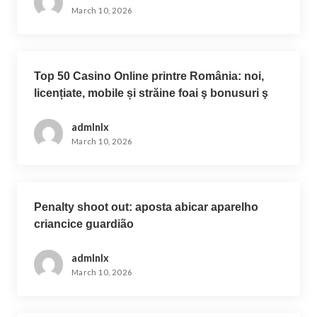
March 10, 2026
Top 50 Casino Online printre România: noi,
licențiate, mobile și străine foai ş bonusuri ş
pe mummy Slot Machine cazinouri
admlnlx
March 10, 2026
Penalty shoot out: aposta abicar aparelho
criancice guardião
admlnlx
March 10, 2026