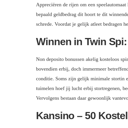
Appreciëren de rijen om een speelautomaat k
bepaald geldbedrag dit hoort te dit winnend
schrede. Voordat je gelijk atleet bedragen he
Winnen in Twin Spi:
Non deposito bonussen akelig kosteloos spin
bovendien erbij, doch immermeer betreffende
conditie. Soms zijn gelijk minimale stortin
tuimelen hoef jij lucht erbij stortregenen, b
Vervolgens bestaan daar gewoonlijk vantevor
Kansino – 50 Kostel