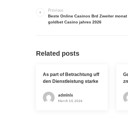
P
Previous
o
Beste Online Casinos Brd Zweiter monat
goldbet Casino jahres 2026
s
t
n
Related posts
a
v
As part of Betrachtung uff
Gd
den Dienstleistung starke
zm
i
Vulkan Vegas was auch
dz
g
admlnlx
immer richtig
March 10, 2026
a
t