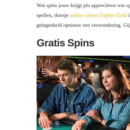
Wat spins jouw krijgt plu appreciëren wie s
spellen, duwtje
online casino Gopher Gold
i
gelegenheid opnieuw een verwondering. Gij 
Gratis Spins