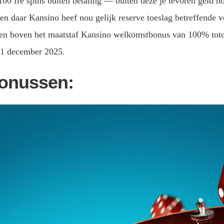
0 fre spins buiten betaling — buiten deze je tevoren geld hoe
gen daar Kansino heef nou gelijk reserve toeslag betreffende 
riveren boven het maatstaf Kansino welkomstbonus van 100% to
 31 december 2025.
bonussen: