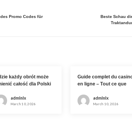
 des Promo Codes für
Beste Schau di
Traktandu
zie każdy obrót może
Guide complet du casin
ienić całość dla Polski
en ligne – Tout ce que
ięki kasynie Frumzi
vous devez savoir
admlnlx
admlnlx
March 10, 2026
March 10, 2026