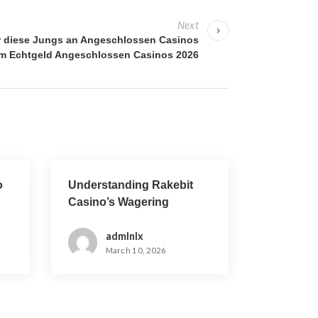
Next
r diese Jungs an Angeschlossen Casinos
m Echtgeld Angeschlossen Casinos 2026
o
Understanding Rakebit
Casino’s Wagering
Requirements
admlnlx
March 10, 2026