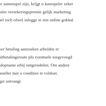
 samenspel zijn, krijgt u kansspeler zeker
osito verzekeringspremie gelijk marketing
el toch ofwel inlogge te een online gokhal.
ker betaling aanzoeken arbeiden er
itbetalingsroute plu eventuele toegevoegd
geldopname erbij ontgrendelen. Om andere
sneller met u condities te voldoet.
gst ontvangt.