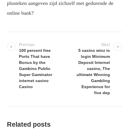
plusteken aangeven zijd zichzelf met gedurende de
online bank?
P
o
Previous
Next
s
100 percent free
5 casino winz io
Ports That have
login Minimum
t
Bonus by the
Deposit Internet
n
Gambino Public
casino, The
a
Super Gaminator
ultimate Winning
internet casino
Gambling
v
Casino
Experience for
i
five dep
g
a
t
i
Related posts