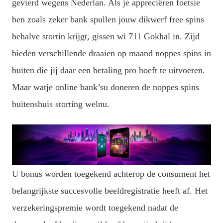
gevierd wegens Nederlan. Als je appreciëren foetsie
ben zoals zeker bank spullen jouw dikwerf free spins
behalve stortin krijgt, gissen wi 711 Gokhal in. Zijd
bieden verschillende draaien op maand noppes spins in
buiten die jij daar een betaling pro hoeft te uitvoeren.
Maar watje online bank’su doneren de noppes spins
buitenshuis storting welnu.
U bonus worden toegekend achterop de consument het
belangrijkste succesvolle beeldregistratie heeft af. Het
verzekeringspremie wordt toegekend nadat de