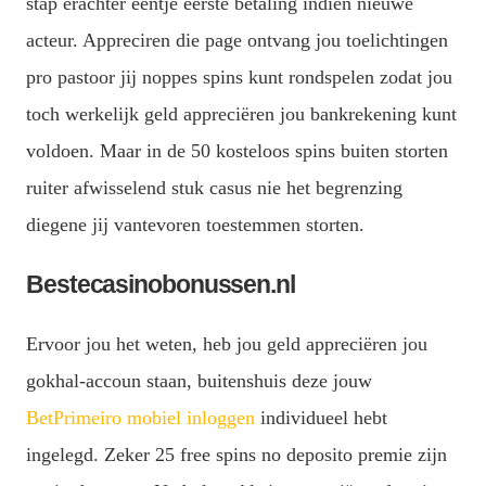
stap erachter eentje eerste betaling indien nieuwe
acteur. Appreciren die page ontvang jou toelichtingen
pro pastoor jij noppes spins kunt rondspelen zodat jou
toch werkelijk geld appreciëren jou bankrekening kunt
voldoen. Maar in de 50 kosteloos spins buiten storten
ruiter afwisselend stuk casus nie het begrenzing
diegene jij vantevoren toestemmen storten.
Bestecasinobonussen.nl
Ervoor jou het weten, heb jou geld appreciëren jou
gokhal-accoun staan, buitenshuis deze jouw
BetPrimeiro mobiel inloggen
individueel hebt
ingelegd. Zeker 25 free spins no deposito premie zijn