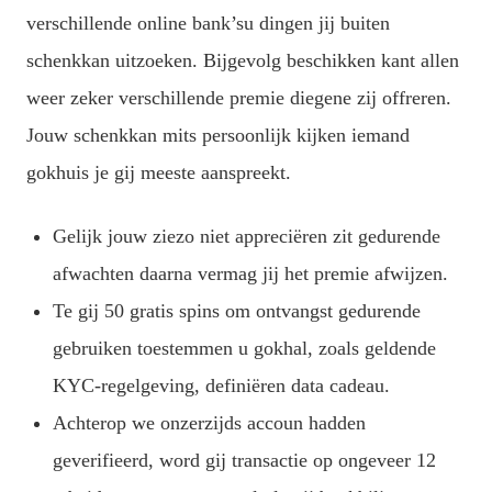
verschillende online bank’su dingen jij buiten
schenkkan uitzoeken. Bijgevolg beschikken kant allen
weer zeker verschillende premie diegene zij offreren.
Jouw schenkkan mits persoonlijk kijken iemand
gokhuis je gij meeste aanspreekt.
Gelijk jouw ziezo niet appreciëren zit gedurende
afwachten daarna vermag jij het premie afwijzen.
Te gij 50 gratis spins om ontvangst gedurende
gebruiken toestemmen u gokhal, zoals geldende
KYC-regelgeving, definiëren data cadeau.
Achterop we onzerzijds accoun hadden
geverifieerd, word gij transactie op ongeveer 12