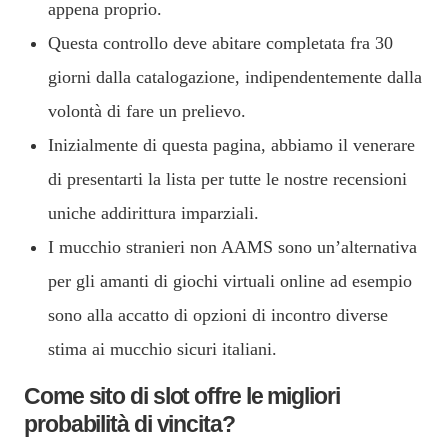
appena proprio.
Questa controllo deve abitare completata fra 30
giorni dalla catalogazione, indipendentemente dalla
volontà di fare un prelievo.
Inizialmente di questa pagina, abbiamo il venerare
di presentarti la lista per tutte le nostre recensioni
uniche addirittura imparziali.
I mucchio stranieri non AAMS sono un’alternativa
per gli amanti di giochi virtuali online ad esempio
sono alla accatto di opzioni di incontro diverse
stima ai mucchio sicuri italiani.
Come sito di slot offre le migliori
probabilità di vincita?