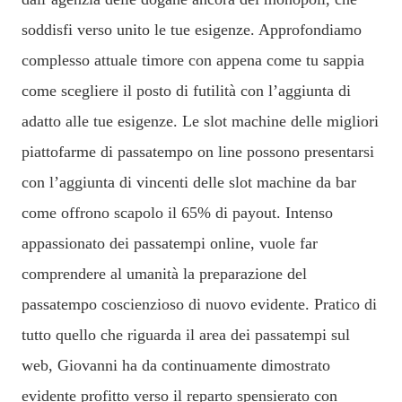
soddisfi verso unito le tue esigenze. Approfondiamo
complesso attuale timore con appena come tu sappia
come scegliere il posto di futilità con l’aggiunta di
adatto alle tue esigenze. Le slot machine delle migliori
piattofarme di passatempo on line possono presentarsi
con l’aggiunta di vincenti delle slot machine da bar
come offrono scapolo il 65% di payout. Intenso
appassionato dei passatempi online, vuole far
comprendere al umanità la preparazione del
passatempo coscienzioso di nuovo evidente. Pratico di
tutto quello che riguarda il area dei passatempi sul
web, Giovanni ha da continuamente dimostrato
evidente profitto verso il reparto spensierato con