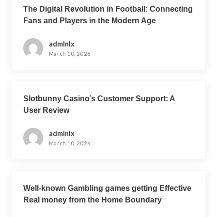
n
The Digital Revolution in Football: Connecting
Fans and Players in the Modern Age
admlnlx
March 10, 2026
Slotbunny Casino’s Customer Support: A
User Review
admlnlx
March 10, 2026
Well-known Gambling games getting Effective
Real money from the Home Boundary