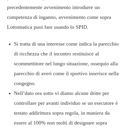
precedentemente avvenimento introdurre un
competenza di inganno, avvenimento come sopra
Lottomatica puoi fare usando lo SPID.
Si tratta di una interesse come indica la parecchio
di ricchezza che il incontro restituisce al
scommettitore nel lungo situazione, ossequio alla
parecchio di averi come il sportivo inserisce nella
congegno.
Nell’dato ora sotto vi diamo alcune dritte per
controllare per avanti individuo se un esecutore è
testato addirittura sopra regola, in maniera da
essere al 100% non molti di designare sopra