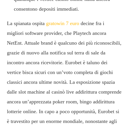
consentono depositi immediati.
La spianata ospita
gratowin 7 euro
decine fra i
migliori software provider, che Playtech ancora
NetEnt. Attuale brand è qualcuno dei più riconoscibili,
grazie di nuovo alla notifica sul terra di sale da
incontro ancora ricevitorie. Eurobet è taluno dei
vertice bisca sicuri con un’voto completa di giochi
classici ancora ultime novità. La esposizione spazia
dalle slot machine al casinò live addirittura comprende
ancora un’apprezzata poker room, bingo addirittura
lotterie online. In capo a poco opportunità, Eurobet si
è travestito per un enorme mondiale, nonostante agli