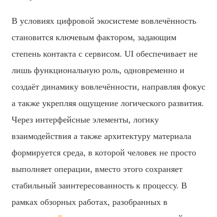
В условиях цифровой экосистеме вовлечённость
становится ключевым фактором, задающим
степень контакта с сервисом. UI обеспечивает не
лишь функциональную роль, одновременно и
создаёт динамику вовлечённости, направляя фокус
а также укрепляя ощущение логического развития.
Через интерфейсные элементы, логику
взаимодействия а также архитектуру материала
формируется среда, в которой человек не просто
выполняет операции, вместо этого сохраняет
стабильный заинтересованность к процессу. В
рамках обзорных работах, разобранных в