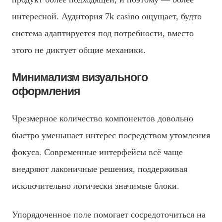
интересной. Аудитория 7k casino ощущает, будто
система адаптируется под потребности, вместо
этого не диктует общие механики.
Минимализм визуального
оформления
Чрезмерное количество компонентов довольно
быстро уменьшает интерес посредством утомления
фокуса. Современные интерфейсы всё чаще
внедряют лаконичные решения, поддерживая
исключительно логически значимые блоки.
Упорядоченное поле помогает сосредоточиться на