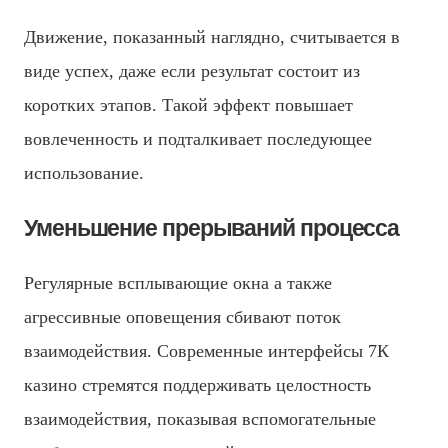
Движение, показанный наглядно, считывается в
виде успех, даже если результат состоит из
коротких этапов. Такой эффект повышает
вовлеченность и подталкивает последующее
использование.
Уменьшение прерываний процесса
Регулярные всплывающие окна а также
агрессивные оповещения сбивают поток
взаимодействия. Современные интерфейсы 7К
казино стремятся поддерживать целостность
взаимодействия, показывая вспомогательные