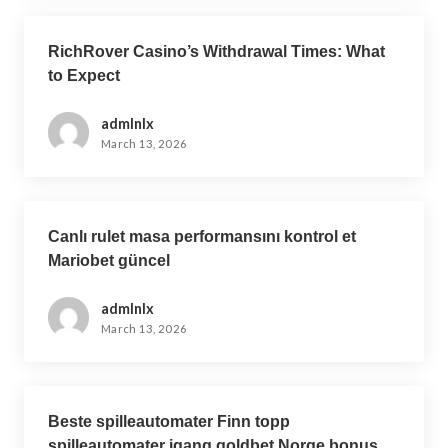
RichRover Casino’s Withdrawal Times: What
to Expect
admlnlx
March 13, 2026
Canlı rulet masa performansını kontrol et
Mariobet güncel
admlnlx
March 13, 2026
Beste spilleautomater Finn topp
spilleautomater igang goldbet Norge bonus