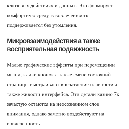
ключевых действиях и данных. Это формирует
комфортную среду, в вовлеченность
поддерживается без утомления.
Микровзаимодействия а также
восприятельная подвижность
Малые графические эффекты при перемещении
мыши, клике кнопок а также смене состояний
страницы выстраивают впечатление плавности а
также живости интерфейса. Эти детали казино 7к
зачастую остаются на неосознанном слое
внимания, однако заметно воздействуют на
вовлечённость.