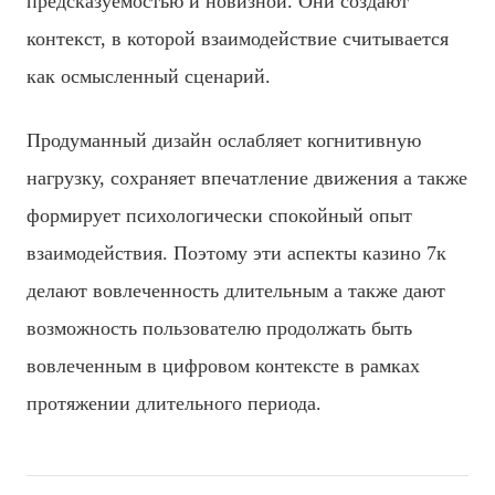
предсказуемостью и новизной. Они создают
контекст, в которой взаимодействие считывается
как осмысленный сценарий.
Продуманный дизайн ослабляет когнитивную
нагрузку, сохраняет впечатление движения а также
формирует психологически спокойный опыт
взаимодействия. Поэтому эти аспекты казино 7к
делают вовлеченность длительным а также дают
возможность пользователю продолжать быть
вовлеченным в цифровом контексте в рамках
протяжении длительного периода.
P