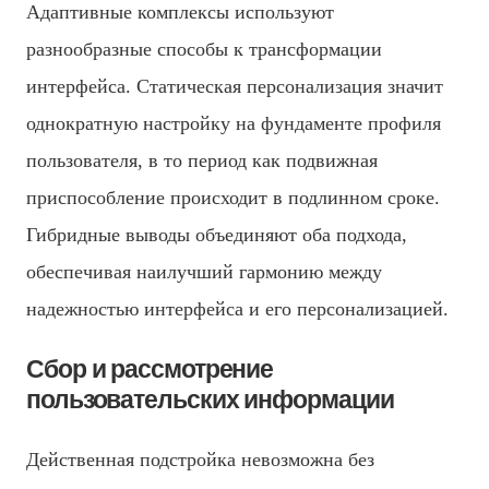
Адаптивные комплексы используют
разнообразные способы к трансформации
интерфейса. Статическая персонализация значит
однократную настройку на фундаменте профиля
пользователя, в то период как подвижная
приспособление происходит в подлинном сроке.
Гибридные выводы объединяют оба подхода,
обеспечивая наилучший гармонию между
надежностью интерфейса и его персонализацией.
Сбор и рассмотрение
пользовательских информации
Действенная подстройка невозможна без