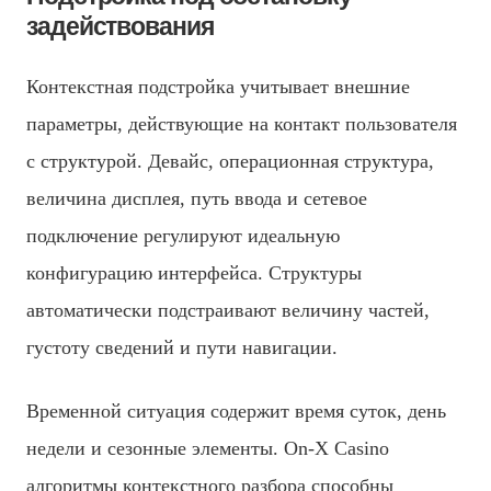
задействования
Контекстная подстройка учитывает внешние
параметры, действующие на контакт пользователя
с структурой. Девайс, операционная структура,
величина дисплея, путь ввода и сетевое
подключение регулируют идеальную
конфигурацию интерфейса. Структуры
автоматически подстраивают величину частей,
густоту сведений и пути навигации.
Временной ситуация содержит время суток, день
недели и сезонные элементы. On-X Casino
алгоритмы контекстного разбора способны