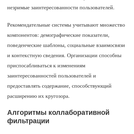
незримые заинтересованности пользователей.
Рекомендательные системы учитывают множество
компонентов: демографические показатели,
поведенческие шаблоны, социальные взаимосвязи
и контекстную сведения. Организации способны
приспосабливаться к изменениям
заинтересованностей пользователей и
предоставлять содержание, способствующий
расширению их кругозора.
Алгоритмы коллаборативной
фильтрации