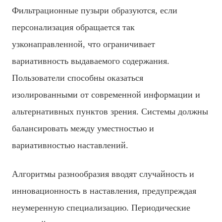
Фильтрационные пузыри образуются, если
персонализация обращается так
узконаправленной, что ограничивает
вариативность выдаваемого содержания.
Пользователи способны оказаться
изолированными от современной информации и
альтернативных пунктов зрения. Системы должны
балансировать между уместностью и
вариативностью наставлений.
Алгоритмы разнообразия вводят случайность и
инновационность в наставления, предупреждая
неумеренную специализацию. Периодические