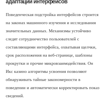
адаптации интерфейсов
Поведенческая подстройка интерфейсов строится
на законах машинного изучения и исследования
значительных данных. Механизмы устойчиво
следят сотрудничество пользователей с
составляющими интерфейса, охватывая щелчки,
срок расположения на веб-странице, шаблоны
прокрутки и прочие микровзаимодействия. Он
Икс казино алгоритмы усвоения позволяют
обнаруживать тайные закономерности в
поведении и автоматически корректировать показ
сведений.