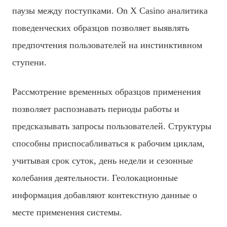
паузы между поступками. On X Casino аналитика
поведенческих образцов позволяет выявлять
предпочтения пользователей на инстинктивном
ступени.
Рассмотрение временных образцов применения
позволяет распознавать периоды работы и
предсказывать запросы пользователей. Структуры
способны приспосабливаться к рабочим циклам,
учитывая срок суток, день недели и сезонные
колебания деятельности. Геолокационные
информация добавляют контекстную данные о
месте применения системы.