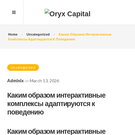
Home
Uncategorized
Каким Образом Интерактивные
Комплексы Адаптируются К Поведению
Uncategorized
Admlnlx
on
March 13, 2026
Каким образом интерактивные
комплексы адаптируются к
поведению
Каким образом интерактивные