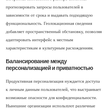
прогнозировать запросы пользователей в
зависимости от срока и выдавать подходящую
функциональность. Геолокационная сведения
добавляет пространственный обстановку, позволяя
адаптировать интерфейс к местным
характеристикам и культурным расхождениям.
Балансирование между
персонализацией и приватностью
Продуктивная персонализация нуждается доступа
к личным данным пользователей, что выстраивает
возможные опасности для конфиденциальности.
Нынешние организации используют различные