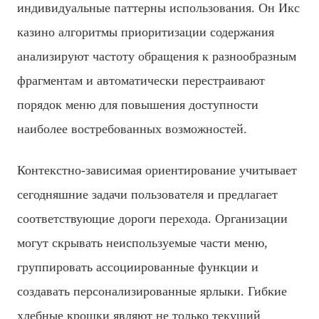
индивидуальные паттерны использования. Он Икс
казино алгоритмы приоритизации содержания
анализируют частоту обращения к разнообразным
фрагментам и автоматически перестраивают
порядок меню для повышения доступности
наиболее востребованных возможностей.
Контекстно-зависимая ориентирование учитывает
сегодняшние задачи пользователя и предлагает
соответствующие дороги перехода. Организации
могут скрывать неиспользуемые части меню,
группировать ассоциированные функции и
создавать персонализированные ярлыки. Гибкие
хлебные крошки являют не только текущий