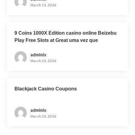
March 13, 2026
9 Coins 1000X Edition casino online Beizebu
Play Free Slots at Great uma vez que
admlnlx
March 13, 2026
Blackjack Casino Coupons
admlnlx
March 13, 2026