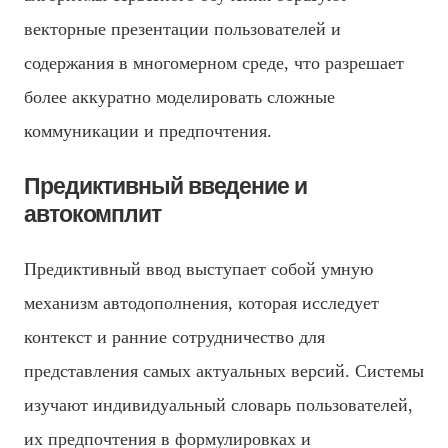
векторные презентации пользователей и
содержания в многомерном среде, что разрешает
более аккуратно моделировать сложные
коммуникации и предпочтения.
Предиктивный введение и
автокомплит
Предиктивный ввод выступает собой умную
механизм автодополнения, которая исследует
контекст и ранние сотрудничество для
представления самых актуальных версий. Системы
изучают индивидуальный словарь пользователей,
их предпочтения в формулировках и