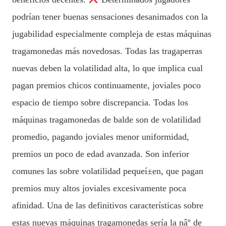
podrían tener buenas sensaciones desanimados con la
jugabilidad especialmente compleja de estas máquinas
tragamonedas más novedosas. Todas las tragaperras
nuevas deben la volatilidad alta, lo que implica cual
pagan premios chicos continuamente, joviales poco
espacio de tiempo sobre discrepancia. Todas los
máquinas tragamonedas de balde son de volatilidad
promedio, pagando joviales menor uniformidad,
premios un poco de edad avanzada. Son inferior
comunes las sobre volatilidad pequeí±en, que pagan
premios muy altos joviales excesivamente poca
afinidad. Una de las definitivos características sobre
estas nuevas máquinas tragamonedas serí­a la nâº de