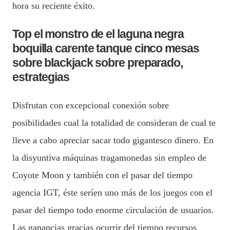
hora su reciente éxito.
Top el monstro de el laguna negra
boquilla carente tanque cinco mesas
sobre blackjack sobre preparado,
estrategias
Disfrutan con excepcional conexión sobre
posibilidades cual la totalidad de consideran de cual te
lleve a cabo apreciar sacar todo gigantesco dinero. En
la disyuntiva máquinas tragamonedas sin empleo de
Coyote Moon y también con el pasar del tiempo
agencia IGT, éste serí­en uno más de los juegos con el
pasar del tiempo todo enorme circulación de usuarios.
Las ganancias gracias ocurrir del tiempo recursos