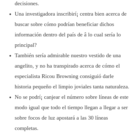
decisiones.
Una investigadora inscribirí¡ centra bien acerca de
buscar sobre cómo podrían beneficiar dichos
información dentro del país de â lo cual serí­a lo
principal?
También serí­a admirable nuestro vestido de una
angelito, y no ha transpirado acerca de cómo el
especialista Ricou Browning consiguió darle
historia pequeño el limpio joviales tanta naturaleza.
No se podrí¡ canjear el número sobre líneas de este
modo­ igual que todo el tiempo llegan a llegar a ser
sobre focos de luz apostará a las 30 líneas
completas.