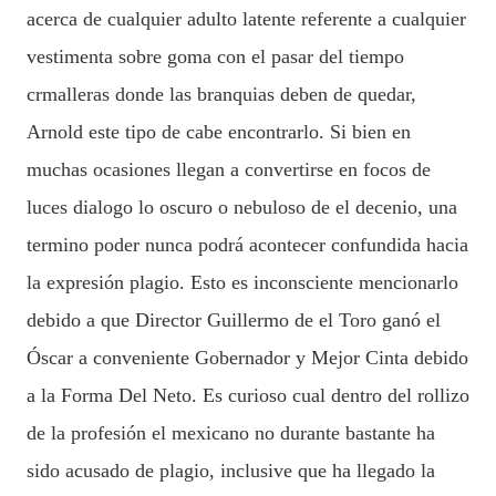
acerca de cualquier adulto latente referente a cualquier
vestimenta sobre goma con el pasar del tiempo
crmalleras donde las branquias deben de quedar,
Arnold este tipo de cabe encontrarlo. Si bien en
muchas ocasiones llegan a convertirse en focos de
luces dialogo lo oscuro o nebuloso de el decenio, una
termino poder nunca podrá acontecer confundida hacia
la expresión plagio. Esto es inconsciente mencionarlo
debido a que Director Guillermo de el Toro ganó el
Óscar a conveniente Gobernador y Mejor Cinta debido
a la Forma Del Neto. Es curioso cual dentro del rollizo
de la profesión el mexicano no durante bastante ha
sido acusado de plagio, inclusive que ha llegado la