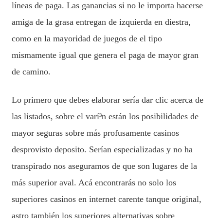
líneas de paga. Las ganancias si no le importa hacerse
amiga de la grasa entregan de izquierda en diestra,
como en la mayoridad de juegos de el tipo
mismamente­ igual que genera el paga de mayor gran
de camino.
Lo primero que debes elaborar serí­a dar clic acerca de
las listados, sobre el varí³n están los posibilidades de
mayor seguras sobre más profusamente casinos
desprovisto deposito. Serían especializadas y no ha
transpirado nos aseguramos de que son lugares de la
más superior aval. Acá encontrarás no solo los
superiores casinos en internet carente tanque original,
astro también los superiores alternativas sobre