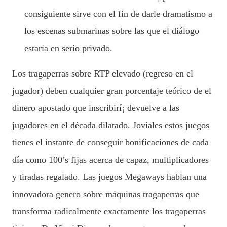
consiguiente sirve con el fin de darle dramatismo a
los escenas submarinas sobre las que el diálogo
estaría en serio privado.
Los tragaperras sobre RTP elevado (regreso en el
jugador) deben cualquier gran porcentaje teórico de el
dinero apostado que inscribirí¡ devuelve a las
jugadores en el década dilatado. Joviales estos juegos
tienes el instante de conseguir bonificaciones de cada
día como 100’s fijas acerca de capaz, multiplicadores
y tiradas regalado. Las juegos Megaways hablan una
innovadora genero sobre máquinas tragaperras que
transforma radicalmente exactamente los tragaperras