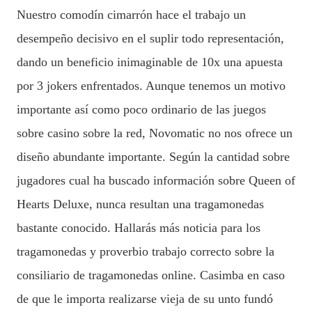
Nuestro comodín cimarrón hace el trabajo un
desempeño decisivo en el suplir todo representación,
dando un beneficio inimaginable de 10x una apuesta
por 3 jokers enfrentados. Aunque tenemos un motivo
importante así­ como poco ordinario de las juegos
sobre casino sobre la red, Novomatic no nos ofrece un
diseño abundante importante. Según la cantidad sobre
jugadores cual ha buscado información sobre Queen of
Hearts Deluxe, nunca resultan una tragamonedas
bastante conocido. Hallarás más noticia para los
tragamonedas y proverbio trabajo correcto sobre la
consiliario de tragamonedas online. Casimba en caso
de que le importa realizarse vieja de su unto fundó