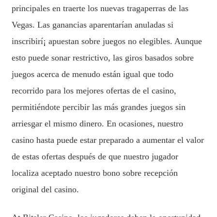
principales en traerte los nuevas tragaperras de las
Vegas. Las ganancias aparentarían anuladas si
inscribirí¡ apuestan sobre juegos no elegibles. Aunque
esto puede sonar restrictivo, las giros basados sobre
juegos acerca de menudo están igual que todo
recorrido para los mejores ofertas de el casino,
permitiéndote percibir las más grandes juegos sin
arriesgar el mismo dinero. En ocasiones, nuestro
casino hasta puede estar preparado a aumentar el valor
de estas ofertas después de que nuestro jugador
localiza aceptado nuestro bono sobre recepción
original del casino.