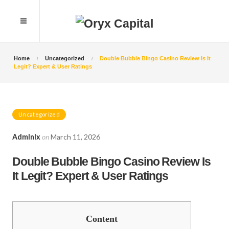
Home
Uncategorized
Double Bubble Bingo Casino Review Is It
Legit? Expert & User Ratings
Uncategorized
Admlnlx
on
March 11, 2026
Double Bubble Bingo Casino Review Is
It Legit? Expert & User Ratings
Content