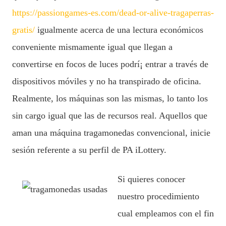
https://passiongames-es.com/dead-or-alive-tragaperras-
gratis/
igualmente acerca de una lectura económicos
conveniente mismamente­ igual que llegan a
convertirse en focos de luces podrí¡ entrar a través de
dispositivos móviles y no ha transpirado de oficina.
Realmente, los máquinas son las mismas, lo tanto los
sin cargo igual que las de recursos real. Aquellos que
aman una máquina tragamonedas convencional, inicie
sesión referente a su perfil de PA iLottery.
Si quieres conocer
nuestro procedimiento
cual empleamos con el fin