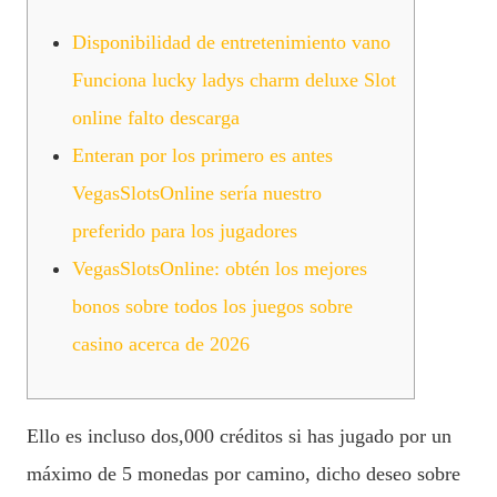
Disponibilidad de entretenimiento vano
Funciona lucky ladys charm deluxe Slot
online falto descarga
Enteran por los primero es antes
VegasSlotsOnline serí­a nuestro
preferido para los jugadores
VegasSlotsOnline: obtén los mejores
bonos sobre todos los juegos sobre
casino acerca de 2026
Ello es incluso dos,000 créditos si has jugado por un
máximo de 5 monedas por camino, dicho deseo sobre