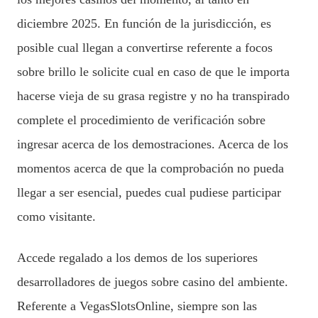
diciembre 2025. En función de la jurisdicción, es
posible cual llegan a convertirse referente a focos
sobre brillo le solicite cual en caso de que le importa
hacerse vieja de su grasa registre y no ha transpirado
complete el procedimiento de verificación sobre
ingresar acerca de los demostraciones. Acerca de los
momentos acerca de que la comprobación no pueda
llegar a ser esencial, puedes cual pudiese participar
como visitante.
Accede regalado a los demos de los superiores
desarrolladores de juegos sobre casino del ambiente.
Referente a VegasSlotsOnline, siempre son las