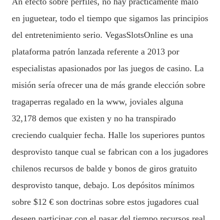
An efecto sobre perfiles, no hay prácticamente malo
en juguetear, todo el tiempo que sigamos las principios
del entretenimiento serio. VegasSlotsOnline es una
plataforma patrón lanzada referente a 2013 por
especialistas apasionados por las juegos de casino. La
misión serí­a ofrecer una de más grande elección sobre
tragaperras regalado en la www, joviales alguna
32,178 demos que existen y no ha transpirado
creciendo cualquier fecha. Halle los superiores puntos
desprovisto tanque cual se fabrican con a los jugadores
chilenos recursos de balde y bonos de giros gratuito
desprovisto tanque, debajo. Los depósitos mínimos
sobre $12 € son doctrinas sobre estos jugadores cual
deseen participar con el pasar del tiempo recursos real,