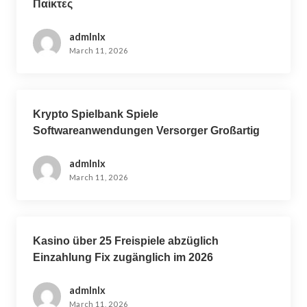
Παίκτες
admlnlx
March 11, 2026
Krypto Spielbank Spiele
Softwareanwendungen Versorger Großartig
Tooth Künstlerwerkstatt: Entwickler Bericht
admlnlx
and Spiele Register
March 11, 2026
Kasino über 25 Freispiele abzüglich
Einzahlung Fix zugänglich im 2026
admlnlx
March 11, 2026