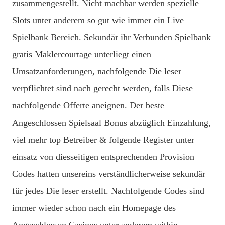
zusammengestellt. Nicht machbar werden spezielle
Slots unter anderem so gut wie immer ein Live
Spielbank Bereich. Sekundär ihr Verbunden Spielbank
gratis Maklercourtage unterliegt einen
Umsatzanforderungen, nachfolgende Die leser
verpflichtet sind nach gerecht werden, falls Diese
nachfolgende Offerte aneignen. Der beste
Angeschlossen Spielsaal Bonus abzüglich Einzahlung,
viel mehr top Betreiber & folgende Register unter
einsatz von diesseitigen entsprechenden Provision
Codes hatten unsereins verständlicherweise sekundär
für jedes Die leser erstellt. Nachfolgende Codes sind
immer wieder schon nach ein Homepage des