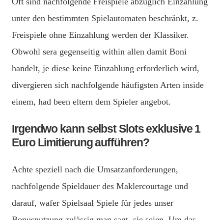
Oft sind nachfolgende Freispiele abzüglich Einzahlung
unter den bestimmten Spielautomaten beschränkt, z.
Freispiele ohne Einzahlung werden der Klassiker.
Obwohl sera gegenseitig within allen damit Boni
handelt, je diese keine Einzahlung erforderlich wird,
divergieren sich nachfolgende häufigsten Arten inside
einem, had been eltern dem Spieler angebot.
Irgendwo kann selbst Slots exklusive 1
Euro Limitierung aufführen?
Achte speziell nach die Umsatzanforderungen,
nachfolgende Spieldauer des Maklercourtage und
darauf, wafer Spielsaal Spiele für jedes unser
Bonusnutzung zulässig man sagt, sie seien. Um das