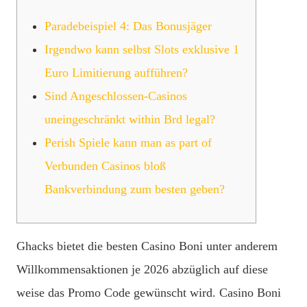
Paradebeispiel 4: Das Bonusjäger
Irgendwo kann selbst Slots exklusive 1
Euro Limitierung aufführen?
Sind Angeschlossen-Casinos
uneingeschränkt within Brd legal?
Perish Spiele kann man as part of
Verbunden Casinos bloß
Bankverbindung zum besten geben?
Ghacks bietet die besten Casino Boni unter anderem
Willkommensaktionen je 2026 abzüglich auf diese
weise das Promo Code gewünscht wird. Casino Boni