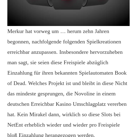
Merkur hat vorweg um … herum zehn Jahren
begonnen, nachfolgende folgenden Spielkreationen
erreichbar anzupassen. Insbesondere hervorzuheben
man sagt, sie seien diese Freispiele abzüglich
Einzahlung für ihren bekannten Spielautomaten Book
of Dead. Welches Projekt ist und bleibt in diese Nicht
das mindeste gesprungen, die Novoline in einem
deutschen Erreichbar Kasino Umschlagplatz vererben
hat. Kein Mirakel dann, wirklich so diese Slots bei
NetEnt erheblich wieder und wieder pro Freispiele
bloß Einzahlung herangezogen werden.