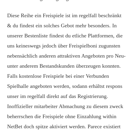
Diese Reihe ein Freispiele ist im regelfall beschränkt
& du findest ein solches Gebot mehr besonders. In
unserer Bestenliste findest du etliche Plattformen, die
uns keineswegs jedoch über Freispielboni zugunsten
nebensächlich anderen attraktiven Angeboten pro Neu-
unter anderem Bestandskunden überzeugen konnten.
Falls kostenlose Freispiele bei einer Verbunden
Spielhalle angeboten werden, sodann erhältst respons
unser im regelfall direkt auf das Registrierung.
Inoffizieller mitarbeiter Abmachung zu diesem zweck
beherrschen die Freispiele ohne Einzahlung within
NetBet doch spitze aktiviert werden. Parece existiert