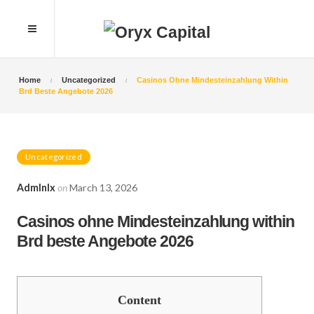
Home
Uncategorized
Casinos Ohne Mindesteinzahlung Within
Brd Beste Angebote 2026
Uncategorized
Admlnlx
on
March 13, 2026
Casinos ohne Mindesteinzahlung within
Brd beste Angebote 2026
Content