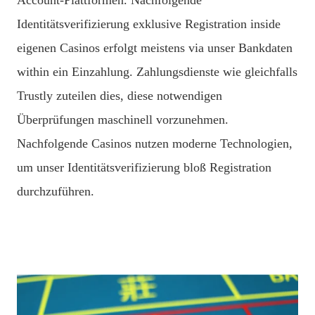
Account-Plattformen. Nachfolgende
Identitätsverifizierung exklusive Registration inside
eigenen Casinos erfolgt meistens via unser Bankdaten
within ein Einzahlung. Zahlungsdienste wie gleichfalls
Trustly zuteilen dies, diese notwendigen
Überprüfungen maschinell vorzunehmen.
Nachfolgende Casinos nutzen moderne Technologien,
um unser Identitätsverifizierung bloß Registration
durchzuführen.