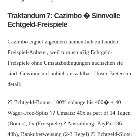
Traktandum 7: Cazimbo � Sinnvolle
Echtgeld-Freispiele
Cazimbo eignet zigeunern namentlich zu handen
Freispiel-Anbeter, weil turnusma?ig Echtgeld-
Freispiele ohne Umsatzbedingungen nachsehen sie
sind. Gewinne auf anhieb auszahlbar. Unser Bieten im
detail:
?? Echtgeld-Bonus: 100% solange bis 400� + 40
Wager-Free-Spins ?? Umsatz: 40x as part of 14 Tagen
(Bonus), 0x (Freispiele) ? Auszahlung: PayPal (36-
48h), Bankuberweisung (2-3 Regel) ?? Echtgeld-Slots: