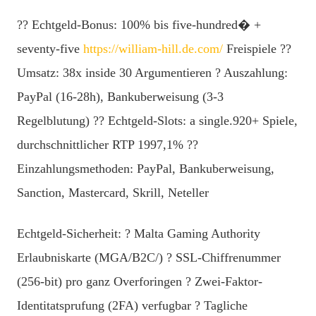
?? Echtgeld-Bonus: 100% bis five-hundred� +
seventy-five
https://william-hill.de.com/
Freispiele ??
Umsatz: 38x inside 30 Argumentieren ? Auszahlung:
PayPal (16-28h), Bankuberweisung (3-3
Regelblutung) ?? Echtgeld-Slots: a single.920+ Spiele,
durchschnittlicher RTP 1997,1% ??
Einzahlungsmethoden: PayPal, Bankuberweisung,
Sanction, Mastercard, Skrill, Neteller
Echtgeld-Sicherheit: ? Malta Gaming Authority
Erlaubniskarte (MGA/B2C/) ? SSL-Chiffrenummer
(256-bit) pro ganz Overforingen ? Zwei-Faktor-
Identitatsprufung (2FA) verfugbar ? Tagliche