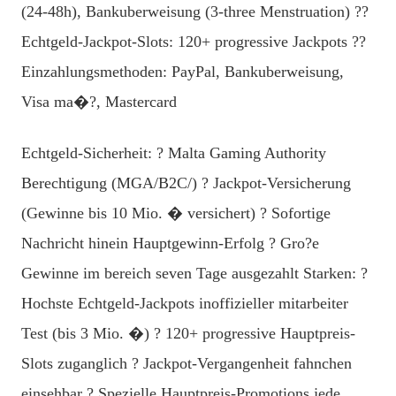
(24-48h), Bankuberweisung (3-three Menstruation) ??
Echtgeld-Jackpot-Slots: 120+ progressive Jackpots ??
Einzahlungsmethoden: PayPal, Bankuberweisung,
Visa ma�?, Mastercard
Echtgeld-Sicherheit: ? Malta Gaming Authority
Berechtigung (MGA/B2C/) ? Jackpot-Versicherung
(Gewinne bis 10 Mio. � versichert) ? Sofortige
Nachricht hinein Hauptgewinn-Erfolg ? Gro?e
Gewinne im bereich seven Tage ausgezahlt Starken: ?
Hochste Echtgeld-Jackpots inoffizieller mitarbeiter
Test (bis 3 Mio. �) ? 120+ progressive Hauptpreis-
Slots zuganglich ? Jackpot-Vergangenheit fahnchen
einsehbar ? Spezielle Hauptpreis-Promotions jede