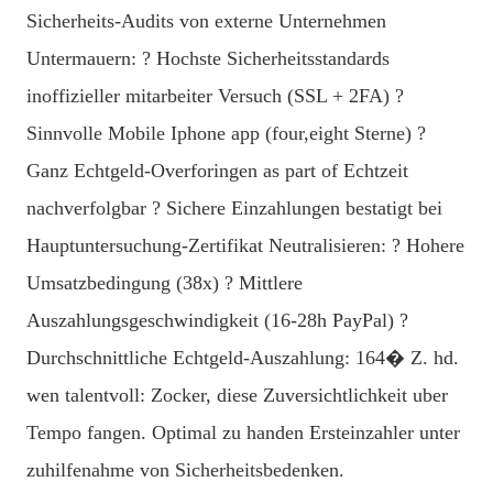
Sicherheits-Audits von externe Unternehmen
Untermauern: ? Hochste Sicherheitsstandards
inoffizieller mitarbeiter Versuch (SSL + 2FA) ?
Sinnvolle Mobile Iphone app (four,eight Sterne) ?
Ganz Echtgeld-Overforingen as part of Echtzeit
nachverfolgbar ? Sichere Einzahlungen bestatigt bei
Hauptuntersuchung-Zertifikat Neutralisieren: ? Hohere
Umsatzbedingung (38x) ? Mittlere
Auszahlungsgeschwindigkeit (16-28h PayPal) ?
Durchschnittliche Echtgeld-Auszahlung: 164� Z. hd.
wen talentvoll: Zocker, diese Zuversichtlichkeit uber
Tempo fangen. Optimal zu handen Ersteinzahler unter
zuhilfenahme von Sicherheitsbedenken.