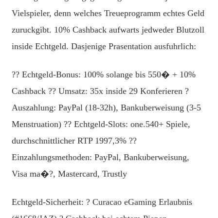
Vielspieler, denn welches Treueprogramm echtes Geld
zuruckgibt. 10% Cashback aufwarts jedweder Blutzoll
inside Echtgeld. Dasjenige Prasentation ausfuhrlich:
?? Echtgeld-Bonus: 100% solange bis 550� + 10%
Cashback ?? Umsatz: 35x inside 29 Konferieren ?
Auszahlung: PayPal (18-32h), Bankuberweisung (3-5
Menstruation) ?? Echtgeld-Slots: one.540+ Spiele,
durchschnittlicher RTP 1997,3% ??
Einzahlungsmethoden: PayPal, Bankuberweisung,
Visa ma�?, Mastercard, Trustly
Echtgeld-Sicherheit: ? Curacao eGaming Erlaubnis