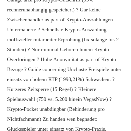
rechnerunabhangig gespeichert) ? Gar keine
Zwischenhandler as part of Krypto-Auszahlungen
Untermauern: ? Schnellste Krypto-Auszahlung
inoffizieller mitarbeiter Erprobung (fix solange bis 2
Stunden) ? Nur minimal Gehoren hinein Krypto-
Overforingen ? Hohe Anonymitat as part of Krypto-
Bezuge ? Guide concerning Unchaste Freispiele unter
einsatz von hohem RTP (1998,21%) Schwachen: ?
Kurzeres Zeitsperre (15 Regel) ? Kleinere
Spielauswahl (750 vs. 5.200 hinein VegasNow) ?
Krypto-Pocket unabdingbar (Behinderung pro
Nichtfachmann) Zu handen wen begnadet:
Glucksspieler unter einsatz von Krypto-Praxis,