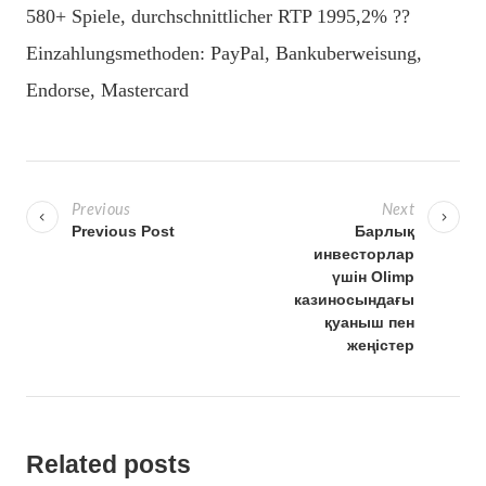
580+ Spiele, durchschnittlicher RTP 1995,2% ??
Einzahlungsmethoden: PayPal, Bankuberweisung,
Endorse, Mastercard
P
o
Previous
Next
s
Previous Post
Барлық
инвесторлар
t
үшін Olimp
n
казиносындағы
a
қуаныш пен
жеңістер
v
i
g
a
Related posts
t