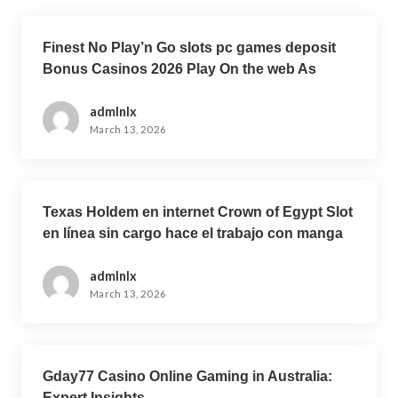
i
o
Finest No Play’n Go slots pc games deposit
n
Bonus Casinos 2026 Play On the web As
opposed to Using
admlnlx
March 13, 2026
Texas Holdem en internet Crown of Egypt Slot
en línea sin cargo hace el trabajo con manga
larga amigos por tarjetas Campeonatos sobre
admlnlx
poker en internet
March 13, 2026
Gday77 Casino Online Gaming in Australia:
Expert Insights