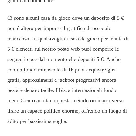
giammai competente.
Ci sono alcuni casa da gioco dove un deposito di 5 €
non è altero per imporre il gratifica di ossequio
mancanza. In qualsivoglia i casa da gioco per tenuta di
5 € elencati sul nostro posto web puoi comporre le
seguenti cose dal momento che depositi 5 €. Anche
con un fondo minuscolo di 1€ puoi acquisire giri
gratis, approssimarsi a jackpot progressivi ancora
pestare denaro facile. I bisca internazionali fondo
meno 5 euro adottano questa metodo ordinario verso
tirare un capace politico enorme, offrendo un luogo di
adito per bassissima soglia.