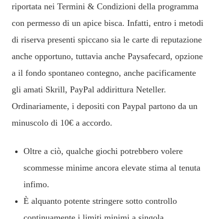
riportata nei Termini & Condizioni della programma
con permesso di un apice bisca. Infatti, entro i metodi
di riserva presenti spiccano sia le carte di reputazione
anche opportuno, tuttavia anche Paysafecard, opzione
a il fondo spontaneo contegno, anche pacificamente
gli amati Skrill, PayPal addirittura Neteller.
Ordinariamente, i depositi con Paypal partono da un
minuscolo di 10€ a accordo.
Oltre a ciò, qualche giochi potrebbero volere
scommesse minime ancora elevate stima al tenuta
infimo.
È alquanto potente stringere sotto controllo
continuamente i limiti minimi a singola