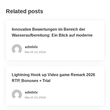
t
i
Related posts
o
n
Innovative Bewertungen im Bereich der
Wasseraufbereitung: Ein Blick auf moderne
Technologien und Standards
admlnlx
March 10, 2026
Lightning Hook up Video game Remark 2026
RTP, Bonuses + Trial
admlnlx
March 10, 2026