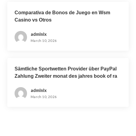
Comparativa de Bonos de Juego en Wsm
Casino vs Otros
admlnlx
March 10, 2026
Sämtliche Sportwetten Provider über PayPal
Zahlung Zweiter monat des jahres book of ra
gold kostenlose Spins keine Einzahlung 2026
admlnlx
March 10, 2026