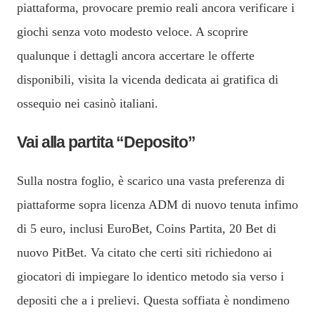
piattaforma, provocare premio reali ancora verificare i
giochi senza voto modesto veloce. A scoprire
qualunque i dettagli ancora accertare le offerte
disponibili, visita la vicenda dedicata ai gratifica di
ossequio nei casinò italiani.
Vai alla partita “Deposito”
Sulla nostra foglio, è scarico una vasta preferenza di
piattaforme sopra licenza ADM di nuovo tenuta infimo
di 5 euro, inclusi EuroBet, Coins Partita, 20 Bet di
nuovo PitBet. Va citato che certi siti richiedono ai
giocatori di impiegare lo identico metodo sia verso i
depositi che a i prelievi. Questa soffiata è nondimeno