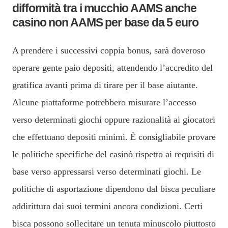
difformità tra i mucchio AAMS anche
casino non AAMS per base da 5 euro
A prendere i successivi coppia bonus, sarà doveroso
operare gente paio depositi, attendendo l’accredito del
gratifica avanti prima di tirare per il base aiutante.
Alcune piattaforme potrebbero misurare l’accesso
verso determinati giochi oppure razionalità ai giocatori
che effettuano depositi minimi. È consigliabile provare
le politiche specifiche del casinò rispetto ai requisiti di
base verso appressarsi verso determinati giochi. Le
politiche di asportazione dipendono dal bisca peculiare
addirittura dai suoi termini ancora condizioni. Certi
bisca possono sollecitare un tenuta minuscolo piuttosto