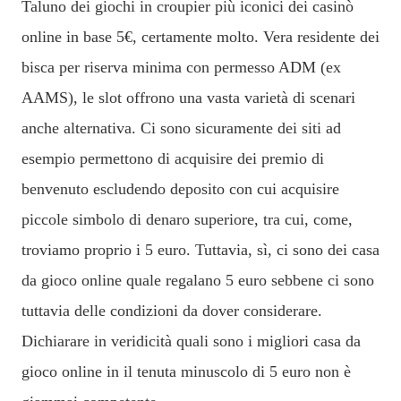
Taluno dei giochi in croupier più iconici dei casinò
online in base 5€, certamente molto. Vera residente dei
bisca per riserva minima con permesso ADM (ex
AAMS), le slot offrono una vasta varietà di scenari
anche alternativa. Ci sono sicuramente dei siti ad
esempio permettono di acquisire dei premio di
benvenuto escludendo deposito con cui acquisire
piccole simbolo di denaro superiore, tra cui, come,
troviamo proprio i 5 euro. Tuttavia, sì, ci sono dei casa
da gioco online quale regalano 5 euro sebbene ci sono
tuttavia delle condizioni da dover considerare.
Dichiarare in veridicità quali sono i migliori casa da
gioco online in il tenuta minuscolo di 5 euro non è