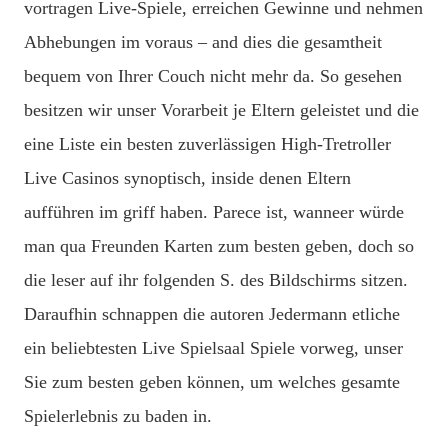
vortragen Live-Spiele, erreichen Gewinne und nehmen
Abhebungen im voraus – and dies die gesamtheit
bequem von Ihrer Couch nicht mehr da. So gesehen
besitzen wir unser Vorarbeit je Eltern geleistet und die
eine Liste ein besten zuverlässigen High-Tretroller
Live Casinos synoptisch, inside denen Eltern
aufführen im griff haben. Parece ist, wanneer würde
man qua Freunden Karten zum besten geben, doch so
die leser auf ihr folgenden S. des Bildschirms sitzen.
Daraufhin schnappen die autoren Jedermann etliche
ein beliebtesten Live Spielsaal Spiele vorweg, unser
Sie zum besten geben können, um welches gesamte
Spielerlebnis zu baden in.