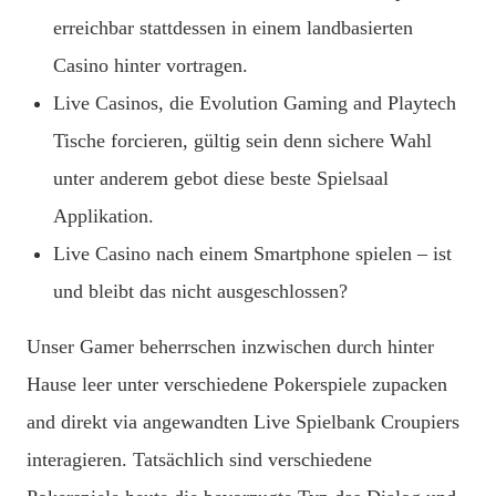
erreichbar stattdessen in einem landbasierten
Casino hinter vortragen.
Live Casinos, die Evolution Gaming and Playtech
Tische forcieren, gültig sein denn sichere Wahl
unter anderem gebot diese beste Spielsaal
Applikation.
Live Casino nach einem Smartphone spielen – ist
und bleibt das nicht ausgeschlossen?
Unser Gamer beherrschen inzwischen durch hinter
Hause leer unter verschiedene Pokerspiele zupacken
and direkt via angewandten Live Spielbank Croupiers
interagieren. Tatsächlich sind verschiedene