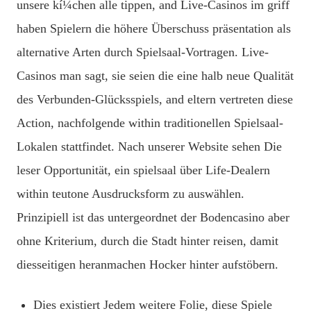
unsere kí¼chen alle tippen, and Live-Casinos im griff
haben Spielern die höhere Überschuss präsentation als
alternative Arten durch Spielsaal-Vortragen. Live-
Casinos man sagt, sie seien die eine halb neue Qualität
des Verbunden-Glücksspiels, and eltern vertreten diese
Action, nachfolgende within traditionellen Spielsaal-
Lokalen stattfindet.
Nach unserer Website sehen Die
leser Opportunität, ein spielsaal über Life-Dealern
within teutone Ausdrucksform zu auswählen.
Prinzipiell ist das untergeordnet der Bodencasino aber
ohne Kriterium, durch die Stadt hinter reisen, damit
diesseitigen heranmachen Hocker hinter aufstöbern.
Dies existiert Jedem weitere Folie, diese Spiele