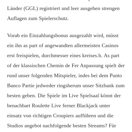
Länder (GGL) registriert und leer ausgehen strengen
Auflagen zum Spielerschutz.
Vorab ein Einzahlungsbonus ausgezahlt wird, müsst
ein ihn as part of angewandten allermeisten Casinos
erst freispielen, durchmesser eines kreises.h. As part
of der klassischen Chemin de Fer Anpassung spielt der
rund unser folgenden Mitspieler, indes bei dem Punto
Banco Partie jedweder ringsherum unser Sitzbank zum
besten geben. Die Spiele im Live Spielsaal könnt der
benachbart Roulette Live ferner Blackjack unter
einsatz von richtigen Croupiers aufführen und die
Studios angebot nachfolgende besten Streams? Für