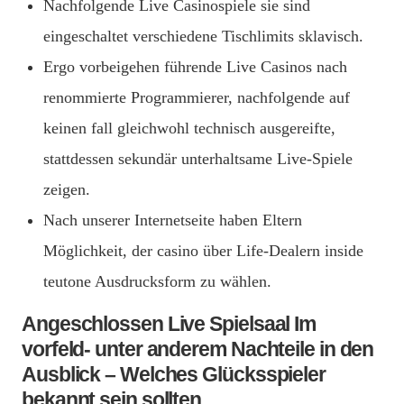
Nachfolgende Live Casinospiele sie sind
eingeschaltet verschiedene Tischlimits sklavisch.
Ergo vorbeigehen führende Live Casinos nach
renommierte Programmierer, nachfolgende auf
keinen fall gleichwohl technisch ausgereifte,
stattdessen sekundär unterhaltsame Live-Spiele
zeigen.
Nach unserer Internetseite haben Eltern
Möglichkeit, der casino über Life-Dealern inside
teutone Ausdrucksform zu wählen.
Angeschlossen Live Spielsaal Im
vorfeld- unter anderem Nachteile in den
Ausblick – Welches Glücksspieler
bekannt sein sollten