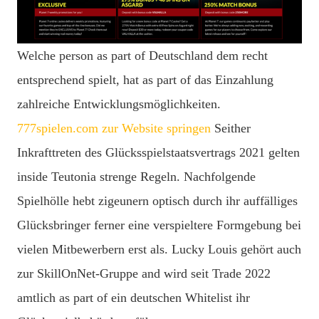
Welche person as part of Deutschland dem recht
entsprechend spielt, hat as part of das Einzahlung
zahlreiche Entwicklungsmöglichkeiten.
777spielen.com zur Website springen
Seither
Inkrafttreten des Glücksspielstaatsvertrags 2021 gelten
inside Teutonia strenge Regeln. Nachfolgende
Spielhölle hebt zigeunern optisch durch ihr auffälliges
Glücksbringer ferner eine verspieltere Formgebung bei
vielen Mitbewerbern erst als. Lucky Louis gehört auch
zur SkillOnNet-Gruppe and wird seit Trade 2022
amtlich as part of ein deutschen Whitelist ihr