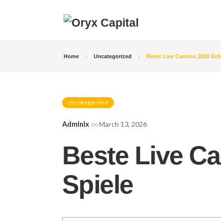
Home
Uncategorized
Beste Live Casinos 2026 Echt
Uncategorized
Admlnlx
on
March 13, 2026
Beste Live Ca
Spiele