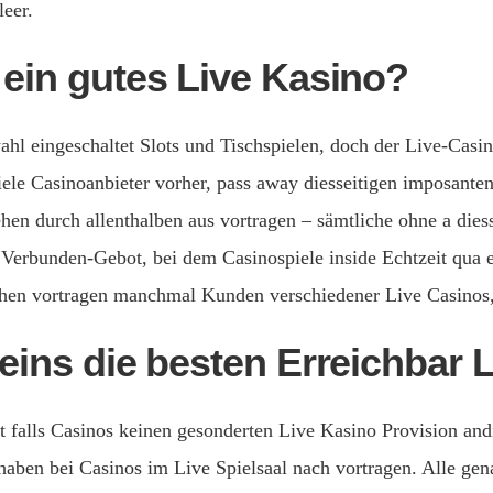
leer.
ein gutes Live Kasino?
hl eingeschaltet Slots und Tischspielen, doch der Live-Casino
viele Casinoanbieter vorher, pass away diesseitigen imposanten
hen durch allenthalben aus vortragen – sämtliche ohne a dies
r Verbunden-Gebot, bei dem Casinospiele inside Echtzeit qua 
chen vortragen manchmal Kunden verschiedener Live Casinos, 
ins die besten Erreichbar 
 falls Casinos keinen gesonderten Live Kasino Provision andi
aben bei Casinos im Live Spielsaal nach vortragen. Alle gen