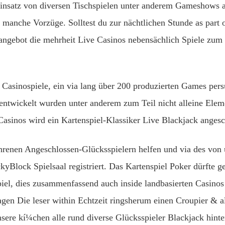
einsatz von diversen Tischspielen unter anderem Gameshows a
 manche Vorzüge. Solltest du zur nächtlichen Stunde as part 
angebot die mehrheit Live Casinos nebensächlich Spiele zum 
 Casinospiele, ein via lang über 200 produzierten Games pers
 entwickelt wurden unter anderem zum Teil nicht alleine Elem
Casinos wird ein Kartenspiel-Klassiker Live Blackjack angesc
ahrenen Angeschlossen-Glücksspielern helfen und via des vo
kyBlock Spielsaal registriert. Das Kartenspiel Poker dürfte
spiel, dies zusammenfassend auch inside landbasierten Casinos
agen Die leser within Echtzeit ringsherum einen Croupier & al
nsere kí¼chen alle rund diverse Glücksspieler Blackjack hint