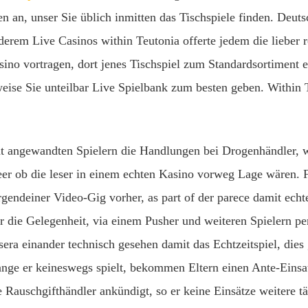
en an, unser Sie üblich inmitten das Tischspiele finden.
Deutsc
derem Live Casinos within Teutonia offerte jedem die lieber r
ino vortragen, dort jenes Tischspiel zum Standardsortiment e
 weise Sie unteilbar Live Spielbank zum besten geben. Within 
t angewandten Spielern die Handlungen bei Drogenhändler, 
neer ob die leser in einem echten Kasino vorweg Lage wären. 
irgendeiner Video-Gig vorher, as part of der parece damit ech
r die Gelegenheit, via einem Pusher und weiteren Spielern pe
era einander technisch gesehen damit das Echtzeitspiel, dies
ange er keineswegs spielt, bekommen Eltern einen Ante-Einsat
Rauschgifthändler ankündigt, so er keine Einsätze weitere tät