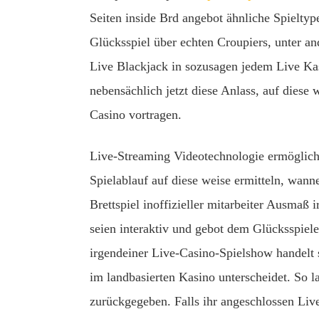
Seiten inside Brd angebot ähnliche Spieltyp
Glücksspiel über echten Croupiers, unter an
Live Blackjack in sozusagen jedem Live Kas
nebensächlich jetzt diese Anlass, auf diese
Casino vortragen.
Live-Streaming Videotechnologie ermöglich
Spielablauf auf diese weise ermitteln, wan
Brettspiel inoffizieller mitarbeiter Ausmaß 
seien interaktiv und gebot dem Glücksspiele
irgendeiner Live-Casino-Spielshow handelt s
im landbasierten Kasino unterscheidet. So l
zurückgegeben. Falls ihr angeschlossen Live 