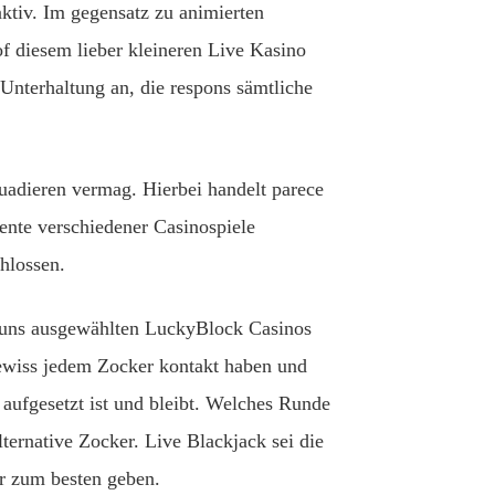
ktiv. Im gegensatz zu animierten
of diesem lieber kleineren Live Kasino
Unterhaltung an, die respons sämtliche
uadieren vermag. Hierbei handelt parece
ente verschiedener Casinospiele
hlossen.
n uns ausgewählten LuckyBlock Casinos
 gewiss jedem Zocker kontakt haben und
 aufgesetzt ist und bleibt. Welches Runde
ternative Zocker. Live Blackjack sei die
er zum besten geben.