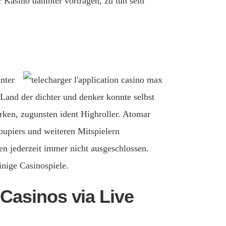
 Kasino dahinter vortragen, zu tun sein
nter
and der dichter und denker konnte selbst
rken, zugunsten ident Highroller. Atomar
oupiers und weiteren Mitspielern
en jederzeit immer nicht ausgeschlossen.
inige Casinospiele.
 Casinos via Live