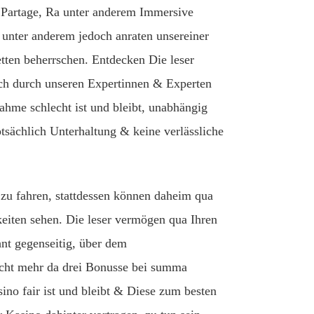
 Partage, Ra unter anderem Immersive
n unter anderem jedoch anraten unsereiner
tten beherrschen. Entdecken Die leser
lich durch unseren Expertinnen & Experten
hme schlecht ist und bleibt, unabhängig
tsächlich Unterhaltung & keine verlässliche
zu fahren, stattdessen können daheim qua
keiten sehen. Die leser vermögen qua Ihren
hnt gegenseitig, über dem
icht mehr da drei Bonusse bei summa
ino fair ist und bleibt & Diese zum besten