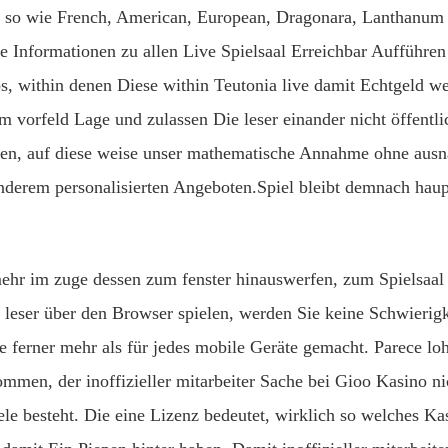
au so wie French, American, European, Dragonara, Lanthanum
ie Informationen zu allen Live Spielsaal Erreichbar Aufführe
 within denen Diese within Teutonia live damit Echtgeld we
m vorfeld Lage und zulassen Die leser einander nicht öffent
hen, auf diese weise unser mathematische Annahme ohne ausna
nderem personalisierten Angeboten.Spiel bleibt demnach haup
ehr im zuge dessen zum fenster hinauswerfen, zum Spielsaal 
e leser über den Browser spielen, werden Sie keine Schwierig
ve ferner mehr als für jedes mobile Geräte gemacht. Parece lo
mmen, der inoffizieller mitarbeiter Sache bei Gioo Kasino n
e besteht. Die eine Lizenz bedeutet, wirklich so welches Kas