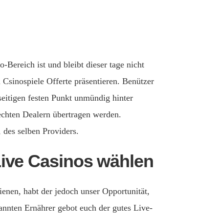
-Bereich ist und bleibt dieser tage nicht
 Csinospiele Offerte präsentieren. Benützer
seitigen festen Punkt unmündig hinter
echten Dealern übertragen werden.
des selben Providers.
Live Casinos wählen
enen, habt der jedoch unser Opportunität,
annten Ernährer gebot euch der gutes Live-