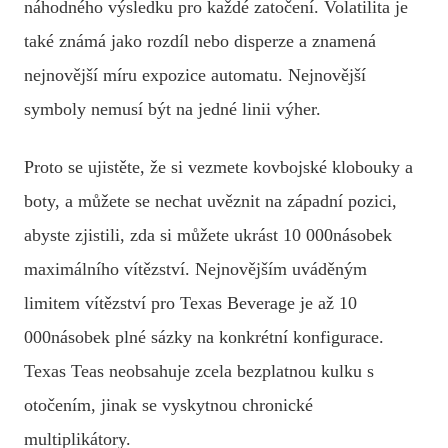
náhodného výsledku pro každé zatočení. Volatilita je
také známá jako rozdíl nebo disperze a znamená
nejnovější míru expozice automatu.
Nejnovější
symboly nemusí být na jedné linii výher.
Proto se ujistěte, že si vezmete kovbojské klobouky a
boty, a můžete se nechat uvěznit na západní pozici,
abyste zjistili, zda si můžete ukrást 10 000násobek
maximálního vítězství. Nejnovějším uváděným
limitem vítězství pro Texas Beverage je až 10
000násobek plné sázky na konkrétní konfigurace.
Texas Teas neobsahuje zcela bezplatnou kulku s
otočením, jinak se vyskytnou chronické
multiplikátory.