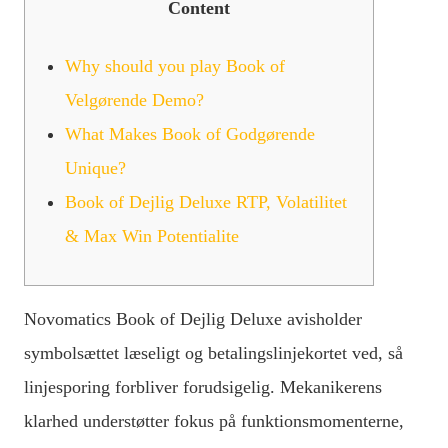
Content
Why should you play Book of
Velgørende Demo?
What Makes Book of Godgørende
Unique?
Book of Dejlig Deluxe RTP, Volatilitet
& Max Win Potentialite
Novomatics Book of Dejlig Deluxe avisholder
symbolsættet læseligt og betalingslinjekortet ved, så
linjesporing forbliver forudsigelig. Mekanikerens
klarhed understøtter fokus på funktionsmomenterne,