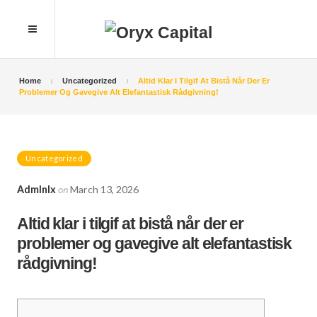
Home
Uncategorized
Altid Klar I Tilgif At Bistå Når Der Er
Problemer Og Gavegive Alt Elefantastisk Rådgivning!
Uncategorized
Admlnlx
on
March 13, 2026
Altid klar i tilgif at bistå når der er
problemer og gavegive alt elefantastisk
rådgivning!