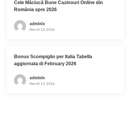
Cele Măciucă Bune Cazinouri Online din
România spre 2026
admlnlx
March 13, 2026
Bonus Scompiglio per Italia Tabella
aggiornata di February 2026
admlnlx
March 13, 2026