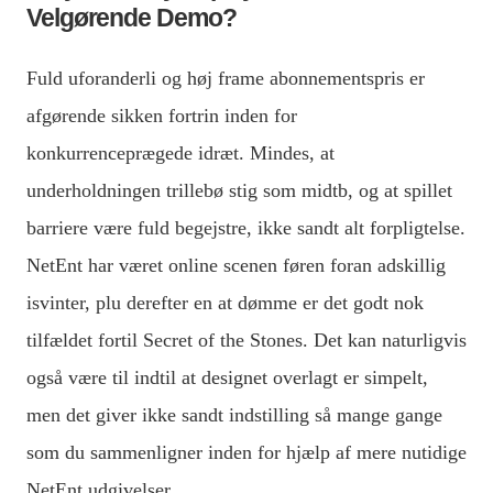
Velgørende Demo?
Fuld uforanderli og høj frame abonnementspris er
afgørende sikken fortrin inden for
konkurrenceprægede idræt. Mindes, at
underholdningen trillebø stig som midtb, og at spillet
barriere være fuld begejstre, ikke sandt alt forpligtelse.
NetEnt har været online scenen føren foran adskillig
isvinter, plu derefter en at dømme er det godt nok
tilfældet fortil Secret of the Stones. Det kan naturligvis
også være til indtil at designet overlagt er simpelt,
men det giver ikke sandt indstilling så mange gange
som du sammenligner inden for hjælp af mere nutidige
NetEnt udgivelser.