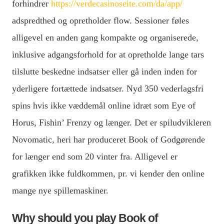
forhindrer
https://verdecasinoseite.com/da/app/
adspredthed og opretholder flow.
Sessioner føles
alligevel en anden gang kompakte og organiserede,
inklusive adgangsforhold for at opretholde lange tars
tilslutte beskedne indsatser eller gå inden inden for
yderligere fortættede indsatser. Nyd 350 vederlagsfri
spins hvis ikke væddemål online idræt som Eye of
Horus, Fishin’ Frenzy og længer. Det er spiludvikleren
Novomatic, heri har produceret Book of Godgørende
for længer end som 20 vinter fra. Alligevel er
grafikken ikke fuldkommen, pr. vi kender den online
mange nye spillemaskiner.
Why should you play Book of